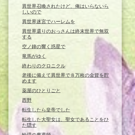
異世界召喚されたけど、俺はいらないら
しいので
異世界迷宮でハーレムを
異世界還りのおっさんは終末世界で無双
する
空ノ鐘の響く惑星で
竜馬がゆく
終わりのクロニクル
老後に備えて異世界で８万枚の金貨を貯
めます
薬屋のひとりごと
西野
転生したら皇帝でした
転生した大聖女は、聖女であることをひ
た隠す
輪環の魔導師