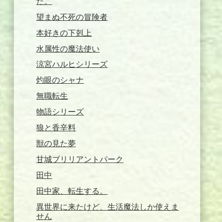
た。
望まぬ不死の冒険者
本好きの下剋上
水属性の魔法使い
涼宮ハルヒシリーズ
灼眼のシャナ
無職転生
物語シリーズ
狼と香辛料
獣の見た夢
甘城ブリリアントパーク
田中
田中家、転生する。
異世界に来たけど、生活魔法しか使えま
せん