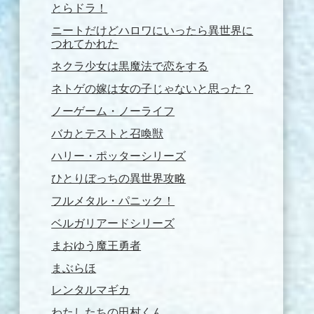
とらドラ！
ニートだけどハロワにいったら異世界に
つれてかれた
ネクラ少女は黒魔法で恋をする
ネトゲの嫁は女の子じゃないと思った？
ノーゲーム・ノーライフ
バカとテストと召喚獣
ハリー・ポッターシリーズ
ひとりぼっちの異世界攻略
フルメタル・パニック！
ベルガリアードシリーズ
まおゆう魔王勇者
まぶらほ
レンタルマギカ
わたしたちの田村くん