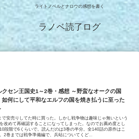
ライトノベルとナロウの感想を書く
ラノベ読了ログ
ルクセン王国史1～2巻・感想 ～野蛮なオークの国
、如何にして平和なエルフの国を焼き払うに至った
～
まで安売りしてた時に買った。しかし戦争物は趣味じゃ無いという
を改めて再確認することになってしまった。なのでお薦め度とし
10段階で6くらいで。読んだのは3巻の半分。全140話の原作はこ
。2巻までは戦争準備編で、兵站についてくど...