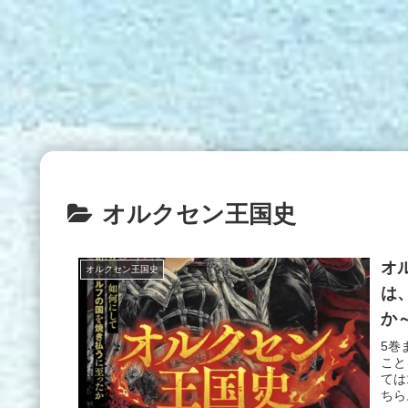
オルクセン王国史
オ
オルクセン王国史
は
か
5巻
こと
ては
ちら