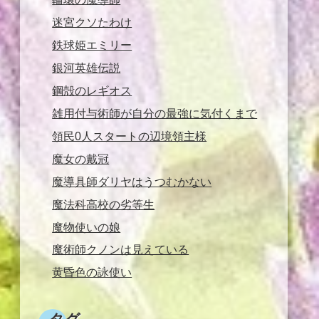
迷宮クソたわけ
鉄球姫エミリー
銀河英雄伝説
鋼殻のレギオス
雑用付与術師が自分の最強に気付くまで
領民0人スタートの辺境領主様
魔女の戴冠
魔導具師ダリヤはうつむかない
魔法科高校の劣等生
魔物使いの娘
魔術師クノンは見えている
黄昏色の詠使い