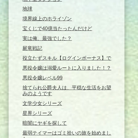
地球
境界線上のホライゾン
宝くじで40億当たったんだけど
実は俺、最強でした？
屍竜戦記
役立たずスキル【ログインボーナス】で
悪役令嬢は溺愛ルートに入りました！？
悪役令嬢レベル99
捨てられ公爵夫人は、平穏な生活をお望
みのようです
文学少女シリーズ
星界シリーズ
暗闇にヤギを探して
最弱テイマーはゴミ拾いの旅を始めまし