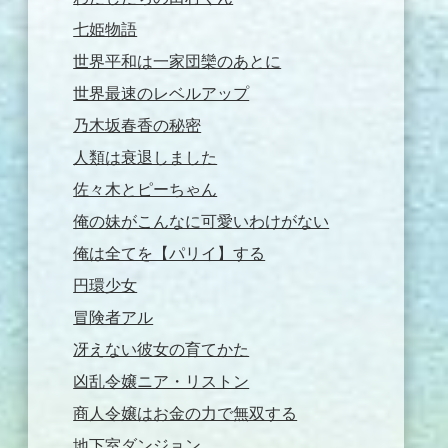
七姫物語
世界平和は一家団欒のあとに
世界最速のレベルアップ
乃木坂春香の秘密
人類は衰退しました
佐々木とピーちゃん
俺の妹がこんなに可愛いわけがない
俺は全てを【パリイ】する
円環少女
冒険者アル
冴えない彼女の育てかた
凶乱令嬢ニア・リストン
商人令嬢はお金の力で無双する
地下室ダンジョン