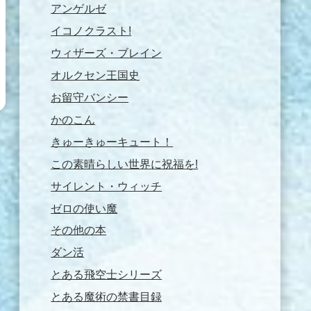
アンゲルゼ
イコノクラスト!
ウィザーズ・ブレイン
オルクセン王国史
お留守バンシー
かのこん
きゅーきゅーキュート！
この素晴らしい世界に祝福を!
サイレント・ウィッチ
ゼロの使い魔
その他の本
ダン活
とある飛空士シリーズ
とある魔術の禁書目録