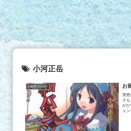
小河正岳
お
お留守バンシー
突然
そも
がひ
ェン