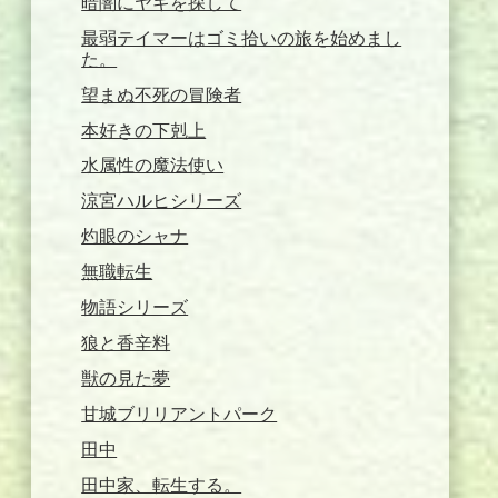
暗闇にヤギを探して
最弱テイマーはゴミ拾いの旅を始めまし
た。
望まぬ不死の冒険者
本好きの下剋上
水属性の魔法使い
涼宮ハルヒシリーズ
灼眼のシャナ
無職転生
物語シリーズ
狼と香辛料
獣の見た夢
甘城ブリリアントパーク
田中
田中家、転生する。