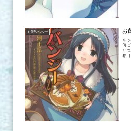
お
お留守バンシー
やっ
何に
とつ
巻目