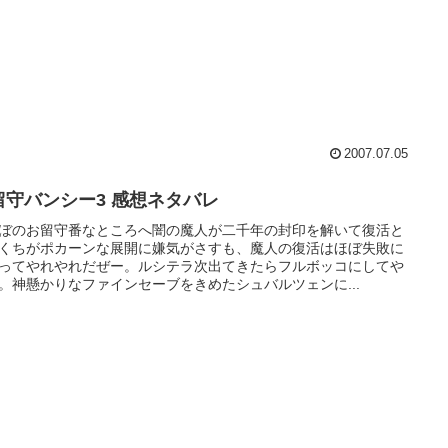
2007.07.05
留守バンシー3 感想ネタバレ
ぼのお留守番なところへ闇の魔人が二千年の封印を解いて復活と
くちがポカーンな展開に嫌気がさすも、魔人の復活はほぼ失敗に
ってやれやれだぜー。ルシテラ次出てきたらフルボッコにしてや
。神懸かりなファインセーブをきめたシュバルツェンに...