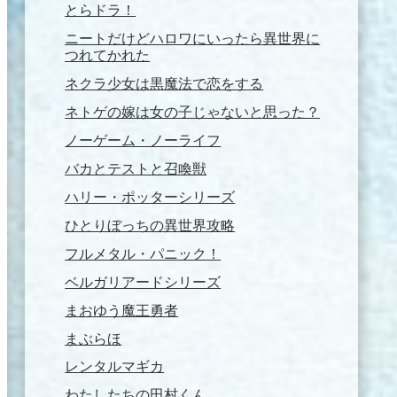
とらドラ！
ニートだけどハロワにいったら異世界に
つれてかれた
ネクラ少女は黒魔法で恋をする
ネトゲの嫁は女の子じゃないと思った？
ノーゲーム・ノーライフ
バカとテストと召喚獣
ハリー・ポッターシリーズ
ひとりぼっちの異世界攻略
フルメタル・パニック！
ベルガリアードシリーズ
まおゆう魔王勇者
まぶらほ
レンタルマギカ
わたしたちの田村くん