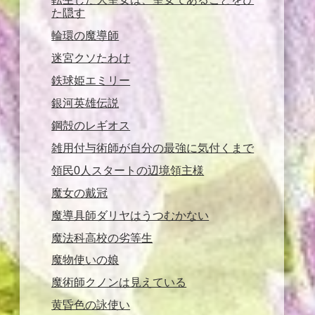
た隠す
輪環の魔導師
迷宮クソたわけ
鉄球姫エミリー
銀河英雄伝説
鋼殻のレギオス
雑用付与術師が自分の最強に気付くまで
領民0人スタートの辺境領主様
魔女の戴冠
魔導具師ダリヤはうつむかない
魔法科高校の劣等生
魔物使いの娘
魔術師クノンは見えている
黄昏色の詠使い