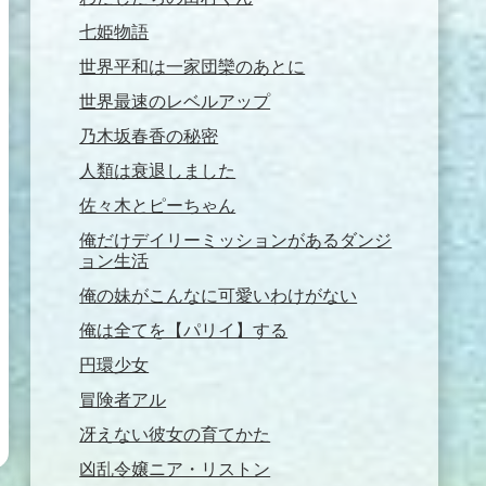
七姫物語
世界平和は一家団欒のあとに
世界最速のレベルアップ
乃木坂春香の秘密
人類は衰退しました
佐々木とピーちゃん
俺だけデイリーミッションがあるダンジ
ョン生活
俺の妹がこんなに可愛いわけがない
俺は全てを【パリイ】する
円環少女
冒険者アル
冴えない彼女の育てかた
凶乱令嬢ニア・リストン