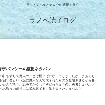
ライトノベルとナロウの感想を書く
ラノベ読了ログ
留守バンシー4 感想ネタバレ
の打ち切りで魔人のことは棚上げになってしまったか。まぁそも
お留守番という話に魔人なんて大それたものを登場させるから客
いたんだろう。話をでかくしすぎだっちゅうの。勇者シュバルツ
への数々の虐待には呆れ果てる。体を失ったシュバルツ...