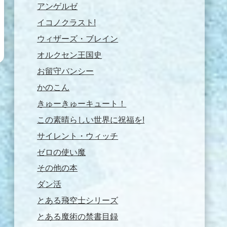
アンゲルゼ
イコノクラスト!
ウィザーズ・ブレイン
オルクセン王国史
お留守バンシー
かのこん
きゅーきゅーキュート！
この素晴らしい世界に祝福を!
サイレント・ウィッチ
ゼロの使い魔
その他の本
ダン活
とある飛空士シリーズ
とある魔術の禁書目録