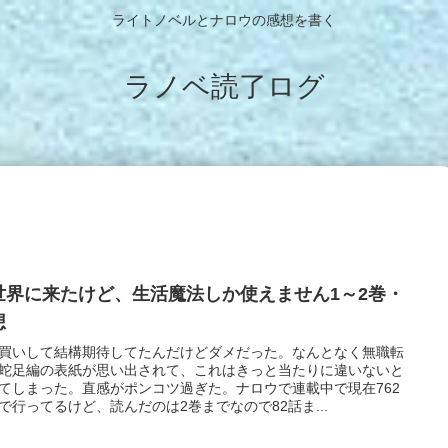
ライトノベルとナロウの感想を書く
ラノベ読了ログ
世界に来たけど、生活魔法しか使えません1～2巻・
想
買いして結構期待してたんだけどダメだった。なんとなく無職転
蛇足編の表紙が思い出されて、これはきっと当たりに違いないと
てしまった。直感がポンコツ過ぎた。ナロウで連載中で現在762
で行ってるけど、読んだのは2巻までなので82話ま...