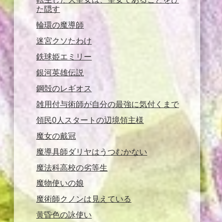
た隠す
輪環の魔導師
迷宮クソたわけ
鉄球姫エミリー
銀河英雄伝説
鋼殻のレギオス
雑用付与術師が自分の最強に気付くまで
領民0人スタートの辺境領主様
魔女の戴冠
魔導具師ダリヤはうつむかない
魔法科高校の劣等生
魔物使いの娘
魔術師クノンは見えている
黄昏色の詠使い