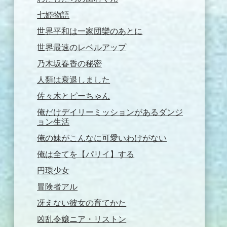
七姫物語
世界平和は一家団欒のあとに
世界最速のレベルアップ
乃木坂春香の秘密
人類は衰退しました
佐々木とピーちゃん
俺だけデイリーミッションがあるダンジ
ョン生活
俺の妹がこんなに可愛いわけがない
俺は全てを【パリイ】する
円環少女
冒険者アル
冴えない彼女の育てかた
凶乱令嬢ニア・リストン