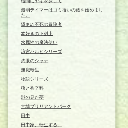
暗闇にヤギを探して
最弱テイマーはゴミ拾いの旅を始めまし
た。
望まぬ不死の冒険者
本好きの下剋上
水属性の魔法使い
涼宮ハルヒシリーズ
灼眼のシャナ
無職転生
物語シリーズ
狼と香辛料
獣の見た夢
甘城ブリリアントパーク
田中
田中家、転生する。