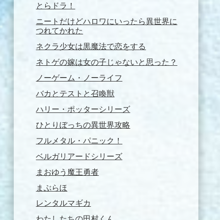
とらドラ！
ニートだけどハロワにいったら異世界に
つれてかれた
ネクラ少女は黒魔法で恋をする
ネトゲの嫁は女の子じゃないと思った？
ノーゲーム・ノーライフ
バカとテストと召喚獣
ハリー・ポッターシリーズ
ひとりぼっちの異世界攻略
フルメタル・パニック！
ベルガリアードシリーズ
まおゆう魔王勇者
まぶらほ
レンタルマギカ
わたしたちの田村くん