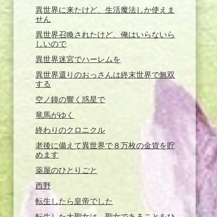
異世界に来たけど、生活魔法しか使えま
せん
異世界召喚されたけど、俺はいらないら
しいので
異世界迷宮でハーレムを
異世界還りのおっさんは終末世界で無双
する
空ノ鐘の響く惑星で
竜馬がゆく
終わりのクロニクル
老後に備えて異世界で８万枚の金貨を貯
めます
薬屋のひとりごと
西野
転生したら皇帝でした
転生した大聖女は、聖女であることをひ