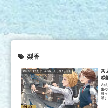
梨香
異
異世界に来たけど、生活魔法しか使えません
感
表紙
生の
思っ
話ま