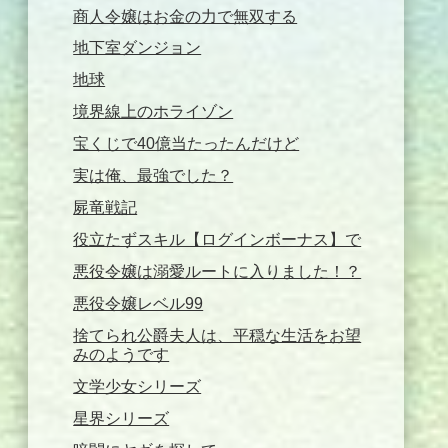
商人令嬢はお金の力で無双する
地下室ダンジョン
地球
境界線上のホライゾン
宝くじで40億当たったんだけど
実は俺、最強でした？
屍竜戦記
役立たずスキル【ログインボーナス】で
悪役令嬢は溺愛ルートに入りました！？
悪役令嬢レベル99
捨てられ公爵夫人は、平穏な生活をお望
みのようです
文学少女シリーズ
星界シリーズ