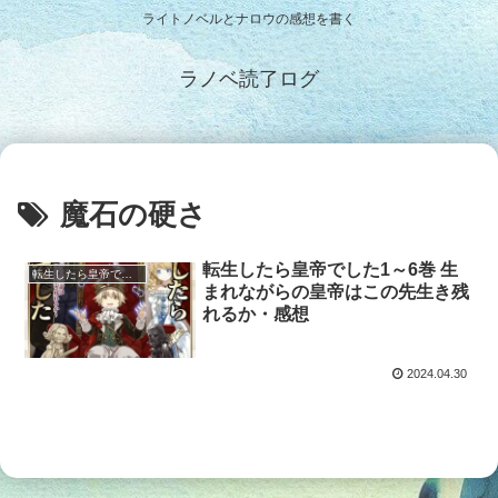
ライトノベルとナロウの感想を書く
ラノベ読了ログ
魔石の硬さ
転生したら皇帝でした1～6巻 生
転生したら皇帝でした
まれながらの皇帝はこの先生き残
れるか・感想
2024.04.30