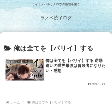
ライトノベルとナロウの感想を書く
ラノベ読了ログ
俺は全てを【パリイ】する
俺は全てを【パリイ】する 逆勘
俺は全てを【パリイ】する
違いの世界最強は冒険者になりた
い・感想
2024.10.21
ホーム
俺は全てを【パリイ】する