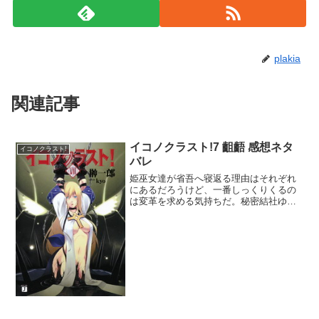
plakia
関連記事
イコノクラスト!7 齟齬 感想ネタ
イコノクラスト!
バレ
姫巫女達が省吾へ寝返る理由はそれぞれ
にあるだろうけど、一番しっくりくるの
は変革を求める気持ちだ。秘密結社ゆえ
の閉鎖性と首領達の権謀術数に歳若い姫
巫女達が不快感を抱いてもおかしくはな
い。でも省吾が具体的に首領達をどうす
るのかが全く見えてこない...