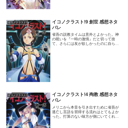
イコノクラスト!9 創世 感想ネタ
イコノクラスト!
バレ
省吾の説教タイムは意外とよかった。神
の呪いを『一時の激情』だと切って捨
て、さらには友が欲しかったのに自らは
神であり続けたことが失敗だったと。あ
の省吾がイマジンブレイカーと互角の説
教を出来るまでに成長するとは、花梨が
言っていたようにまさに『男...
イコノクラスト!4 殉教 感想ネタ
イコノクラスト!
バレ
メリニから本音を引き出すために省吾が
逃亡し言語を習得する流れはとてもよか
った。打算のない味方が側にいてくれる
ことで随分と精神が安定したようだね。
花梨の監禁という悪手からかなり話が混