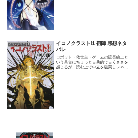
迷したが、結局のところ殺ることは変わ
らず。速やかに敵を狩って...
イコノクラスト!1 初陣 感想ネタ
イコノクラスト!
バレ
ロボット・救世主・ゲームの延長線上と
いう具合にちょっと古典的で古くささを
感じるが、読む上で中立を破棄しレネゲ
イド全肯定な視点でいけば、まぁ読める
物かもしれない。ってか、話的には神を
殺した人間が悪いな要素が入ってきそう
だけど、そんなの500年...