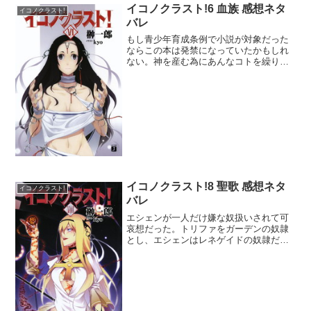
イコノクラスト!6 血族 感想ネタ
イコノクラスト!
バレ
もし青少年育成条例で小説が対象だった
ならこの本は発禁になっていたかもしれ
ない。神を産む為にあんなコトを繰り返
すとはなんてうらやま・・・いや、全く
けしからんね！ホントにもう。ところで
なぜそういう挿絵が無かったのかと遺憾
に思わざるをえない。って...
イコノクラスト!8 聖歌 感想ネタ
イコノクラスト!
バレ
エシェンが一人だけ嫌な奴扱いされて可
哀想だった。トリファをガーデンの奴隷
とし、エシェンはレネゲイドの奴隷だと
自分で気づいた時を転機に変われればよ
かったのにな。救いの手はないのか。パ
ニッシャーが窮地に追い込まれていると
は思いもしなかった。全然...