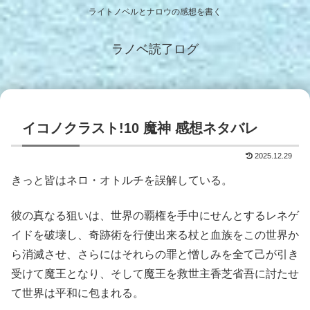
ライトノベルとナロウの感想を書く
ラノベ読了ログ
イコノクラスト!10 魔神 感想ネタバレ
2025.12.29
きっと皆はネロ・オトルチを誤解している。
彼の真なる狙いは、世界の覇権を手中にせんとするレネゲ
イドを破壊し、奇跡術を行使出来る杖と血族をこの世界か
ら消滅させ、さらにはそれらの罪と憎しみを全て己が引き
受けて魔王となり、そして魔王を救世主香芝省吾に討たせ
て世界は平和に包まれる。