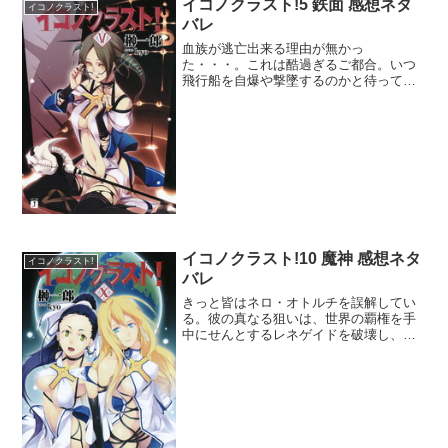
イコノクラスト!5 鉄面 感想ネタ
イコノクラスト!
バレ
血族が逃亡出来る理由が無かっ
た・・・。これは酷過ぎるご都合。いつ
飛行船を自爆や撃墜するのかと待ってい
たんだがなぁ。決戦兵器と操縦者を奪わ
れて戦略的大敗じゃん。ネロが居ておき
ながら無策とは一体どういうことなの
か。襲撃者とネロに何か密約でもあっ...
イコノクラスト!10 魔神 感想ネタ
イコノクラスト!
バレ
きっと皆はネロ・オトルチを誤解してい
る。彼の真なる狙いは、世界の覇権を手
中にせんとするレネゲイドを破壊し、奇
跡術を行使出来る杖と血族をこの世界か
ら消滅させ、さらにはそれらの罪と憎し
みを全て己が引き受けて魔王となり、そ
して魔王を救世主香芝省吾...