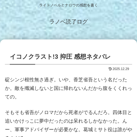
ライトノベルとナロウの感想を書く
ラノベ読了ログ
イコノクラスト!3 抑圧 感想ネタバレ
2025.12.29
碇シンジ根性無さ過ぎ。いや、香芝省吾という名だった
か。敵を殲滅しないと国に帰れないんだから腹をくくれっ
ての。
そもそも省吾がノロマだから死者がでるんだろ。四体目と
追いかけっこに夢中だったのは呆れるしかなかった。ん
ー、軍事アドバイザーが必要かな。葛城ミサト役は誰がや