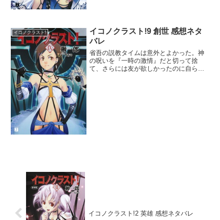
イコノクラスト!9 創世 感想ネタ
イコノクラスト!
バレ
省吾の説教タイムは意外とよかった。神
の呪いを『一時の激情』だと切って捨
て、さらには友が欲しかったのに自らは
神であり続けたことが失敗だったと。あ
の省吾がイマジンブレイカーと互角の説
教を出来るまでに成長するとは、花梨が
言っていたようにまさに『男...
イコノクラスト!2 英雄 感想ネタバレ