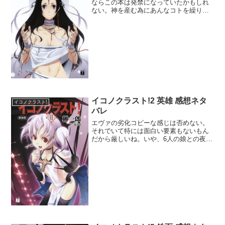
ならこの本は発禁になっていたかもしれ
ない。神を産む為にあんなコトを繰り返
すとはなんてうらやま・・・いや、全く
けしからんね！ホントにもう。ところで
なぜそういう挿絵が無かったのかと遺憾
に思わざるをえない。って...
イコノクラスト!2 英雄 感想ネタ
イコノクラスト!
バレ
エヴァの劣化コピーな感じは否めない。
それでいて特には面白い要素もないもん
だから厳しいね。いや、6人の娘との夜伽
があるしそこは評価できるか。まだ寸止
めだが次回に期待しているぞ。世界の広
さがどれほどかはわからないが、イコノ
クラストが出向くことが...