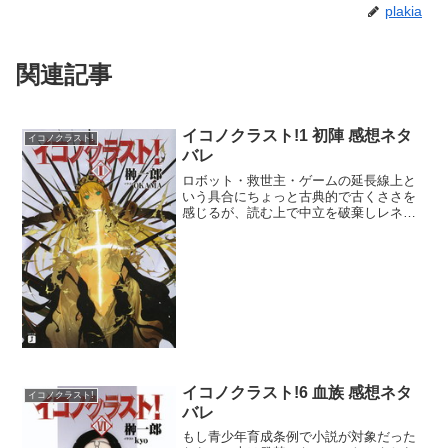
plakia
関連記事
イコノクラスト!1 初陣 感想ネタ
イコノクラスト!
バレ
ロボット・救世主・ゲームの延長線上と
いう具合にちょっと古典的で古くささを
感じるが、読む上で中立を破棄しレネゲ
イド全肯定な視点でいけば、まぁ読める
物かもしれない。ってか、話的には神を
殺した人間が悪いな要素が入ってきそう
だけど、そんなの500年...
イコノクラスト!6 血族 感想ネタ
イコノクラスト!
バレ
もし青少年育成条例で小説が対象だった