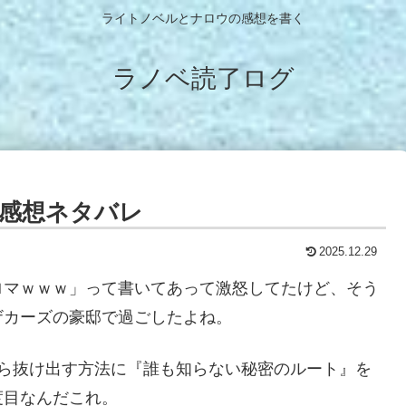
ライトノベルとナロウの感想を書く
ラノベ読了ログ
 感想ネタバレ
2025.12.29
ロマｗｗｗ」って書いてあって激怒してたけど、そう
ザカーズの豪邸で過ごしたよね。
から抜け出す方法に『誰も知らない秘密のルート』を
度目なんだこれ。