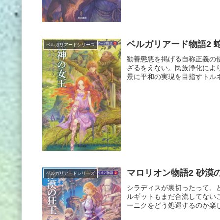
ベルガリアード物語2 
ベルガリアードシリーズ
勧善懲悪を掲げる自称正義の
ざるをえない。民族浄化によ
景に平和の実現を目指すトルネ
マロリオン物語2 砂漠
ベルガリアードシリーズ
シラディスが裏切ったって、
ルギットもまだ合流してない
ーニクをどう処遇するのか楽し