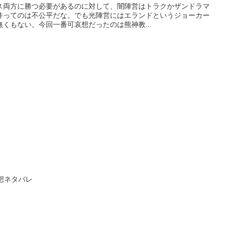
ス両方に勝つ必要があるのに対して、闇陣営はトラクかザンドラマ
件ってのは不公平だな。でも光陣営にはエランドというジョーカー
くもない。今回一番可哀想だったのは熊神教...
感想ネタバレ