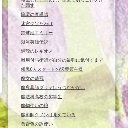
た隠す
輪環の魔導師
迷宮クソたわけ
鉄球姫エミリー
銀河英雄伝説
鋼殻のレギオス
雑用付与術師が自分の最強に気付くまで
領民0人スタートの辺境領主様
魔女の戴冠
魔導具師ダリヤはうつむかない
魔法科高校の劣等生
魔物使いの娘
魔術師クノンは見えている
黄昏色の詠使い