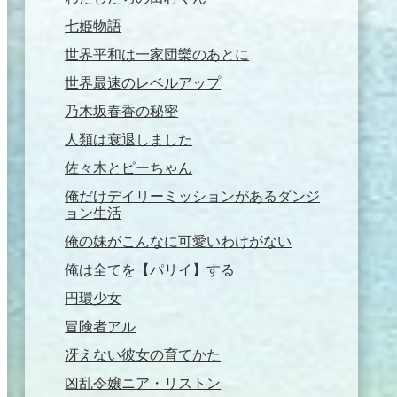
七姫物語
世界平和は一家団欒のあとに
世界最速のレベルアップ
乃木坂春香の秘密
人類は衰退しました
佐々木とピーちゃん
俺だけデイリーミッションがあるダンジ
ョン生活
俺の妹がこんなに可愛いわけがない
俺は全てを【パリイ】する
円環少女
冒険者アル
冴えない彼女の育てかた
凶乱令嬢ニア・リストン