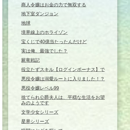
商人令嬢はお金の力で無双する
地下室ダンジョン
地球
境界線上のホライゾン
宝くじで40億当たったんだけど
実は俺、最強でした？
屍竜戦記
役立たずスキル【ログインボーナス】で
悪役令嬢は溺愛ルートに入りました！？
悪役令嬢レベル99
捨てられ公爵夫人は、平穏な生活をお望
みのようです
文学少女シリーズ
星界シリーズ