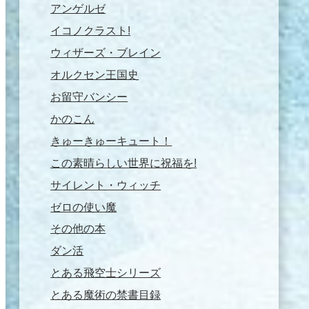
アンゲルゼ
イコノクラスト!
ウィザーズ・ブレイン
オルクセン王国史
お留守バンシー
かのこん
きゅーきゅーキュート！
この素晴らしい世界に祝福を!
サイレント・ウィッチ
ゼロの使い魔
その他の本
ダン活
とある飛空士シリーズ
とある魔術の禁書目録