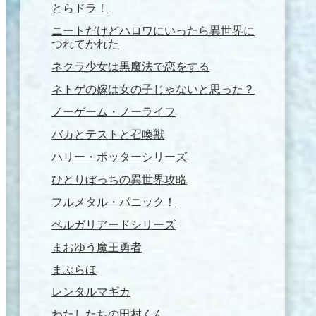
とらドラ！
ニートだけどハロワにいったら異世界に
つれてかれた
ネクラ少女は黒魔法で恋をする
ネトゲの嫁は女の子じゃないと思った？
ノーゲーム・ノーライフ
バカとテストと召喚獣
ハリー・ポッターシリーズ
ひとりぼっちの異世界攻略
フルメタル・パニック！
ベルガリアードシリーズ
まおゆう魔王勇者
まぶらほ
レンタルマギカ
わたしたちの田村くん