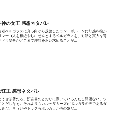
蛇神の女王 感想ネタバレ
使者ベルガラスに真っ向から反論したラン・ボルーンに好感を抱か
りマーゴ人を根絶やしにせんとするベルガラスを、対話と実力を背
ドラ皇帝がどこまで理想を追い求めることが...
の狂王 感想ネタバレ
どうせ茶番だろ。預言書のとおりに動いているんだし問題ない。ウ
ことだしなぁ。それよりもカル＝ザカーズがポルガラの夫であるダ
みだ。そういやトラクもポルガラが俺の嫁だ...