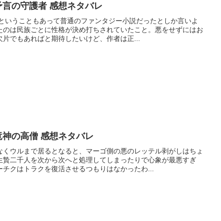
予言の守護者 感想ネタバレ
目ということもあって普通のファンタジー小説だったとしか言いよ
たのは民族ごとに性格が決め打ちされていたこと。悪をせずにはお
片でもあればと期待したいけど、作者は正...
竜神の高僧 感想ネタバレ
なくウルまで居るとなると、マーゴ側の悪のレッテル剥がしはちょ
生贄二千人を次から次へと処理してしまったりで心象が最悪すぎ
チクはトラクを復活させるつもりはなかったわ...