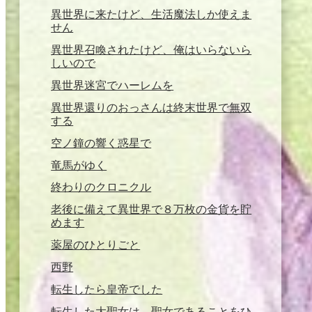
異世界に来たけど、生活魔法しか使えま
せん
異世界召喚されたけど、俺はいらないら
しいので
異世界迷宮でハーレムを
異世界還りのおっさんは終末世界で無双
する
空ノ鐘の響く惑星で
竜馬がゆく
終わりのクロニクル
老後に備えて異世界で８万枚の金貨を貯
めます
薬屋のひとりごと
西野
転生したら皇帝でした
転生した大聖女は、聖女であることをひ