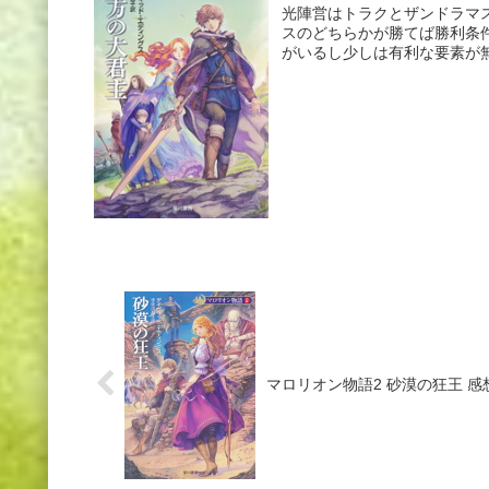
光陣営はトラクとザンドラマ
スのどちらかが勝てば勝利条
がいるし少しは有利な要素が無
マロリオン物語2 砂漠の狂王 