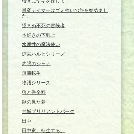
暗闇にヤギを探して
最弱テイマーはゴミ拾いの旅を始めまし
た。
望まぬ不死の冒険者
本好きの下剋上
水属性の魔法使い
涼宮ハルヒシリーズ
灼眼のシャナ
無職転生
物語シリーズ
狼と香辛料
獣の見た夢
甘城ブリリアントパーク
田中
田中家、転生する。