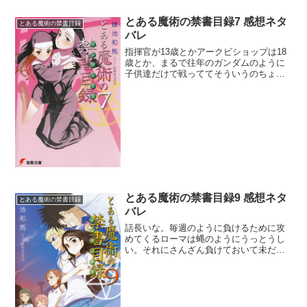
とある魔術の禁書目録7 感想ネタ
とある魔術の禁書目録
バレ
指揮官が13歳とかアークビショップは18
歳とか、まるで往年のガンダムのように
子供達だけで戦っててそういうのちょっ
と冷めるわ。若い子は大好きだけど。い
や、13歳が好きとかでなく。法の書が解
読できることで命を狙われたわけだが、
闇に葬られることを...
とある魔術の禁書目録9 感想ネタ
とある魔術の禁書目録
バレ
話長いな。毎週のように負けるために攻
めてくるローマは蝿のようにうっとうし
い。それにさんざん負けておいて未だに
イマジンブレイカーを見て驚愕している
のが学習能力無さ過ぎで呆れる。科学サ
イドは世界から隠れずに堂々としている
が、魔術側ときたらこそこ...