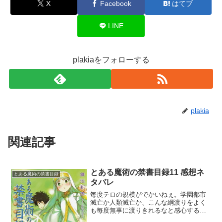
X
Facebook
はてブ
LINE
plakiaをフォローする
plakia
関連記事
とある魔術の禁書目録11 感想ネ
とある魔術の禁書目録
タバレ
毎度テロの規模がでかいねぇ。学園都市
滅亡か人類滅亡か、こんな綱渡りをよく
も毎度無事に渡りきれるなと感心する。
しかしついに上条が指名手配されてしま