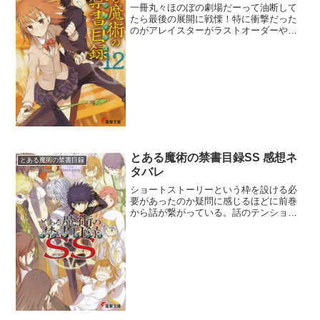
一冊丸々ほのぼの劇場だーって油断して
たら最後の展開に戦慄！特に衝撃だった
のがアレイスターがラストオーダーや風
斬氷華を道具としてしか見ていないこと
だった。まぁ前からわかっていたことか
もしれないけど、改めて宣言しまさに今
から実行に移すとなるとシ...
とある魔術の禁書目録SS 感想ネ
とある魔術の禁書目録
タバレ
ショートストーリーという枠を設ける必
要があったのか疑問に感じるほどに前巻
から話が繋がっている。話のテンション
的には12巻を彷彿とさせるかのように軽
いのとちょい重めとだね。アクセラレー
タが回を追うごとにダークヒーローに成
長してて頼もしいよ。理...