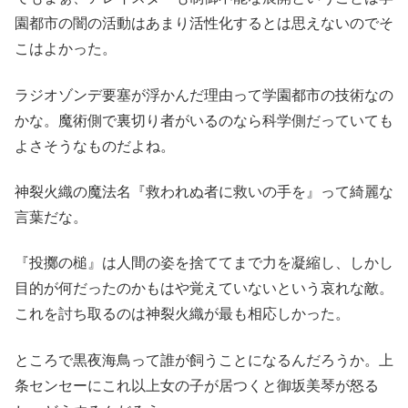
園都市の闇の活動はあまり活性化するとは思えないのでそ
こはよかった。
ラジオゾンデ要塞が浮かんだ理由って学園都市の技術なの
かな。魔術側で裏切り者がいるのなら科学側だっていても
よさそうなものだよね。
神裂火織の魔法名『救われぬ者に救いの手を』って綺麗な
言葉だな。
『投擲の槌』は人間の姿を捨ててまで力を凝縮し、しかし
目的が何だったのかもはや覚えていないという哀れな敵。
これを討ち取るのは神裂火織が最も相応しかった。
ところで黒夜海鳥って誰が飼うことになるんだろうか。上
条センセーにこれ以上女の子が居つくと御坂美琴が怒る