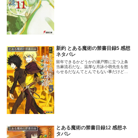
ったから次巻で絶対に殺されるね。常識
的に考えて暗殺を防ぐのは無理でしょ
う。不可能。でも死ぬとなる...
新約 とある魔術の禁書目録5 感想
とある魔術の禁書目録
ネタバレ
留年できるかどうかの瀬戸際に立つ上条
当麻流石だな。温厚な月詠小萌先生を怒
らせるだなんてとんでもない事だけど、
キレかかってる先生もキュートだからそ
れはよし。でもま、アレイスター・クロ
ウリーの城に風穴を開けた時点でもう留
年は決まったと思うよ。表...
とある魔術の禁書目録12 感想ネ
とある魔術の禁書目録
タバレ