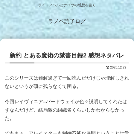
ライトノベルとナロウの感想を書く
ラノベ読了ログ
新約 とある魔術の禁書目録2 感想ネタバレ
2025.12.29
このシリーズは難解過ぎて一回読んだだけじゃ理解しきれ
ないというか頭に残らなくて困る。
今回レイヴィニア=バードウェイが色々説明してくれたは
ずなんだけど、結局敵の組織名くらいしかわからなかっ
た。
でもまぁ、アレイスターも制御不能な展開ということは学