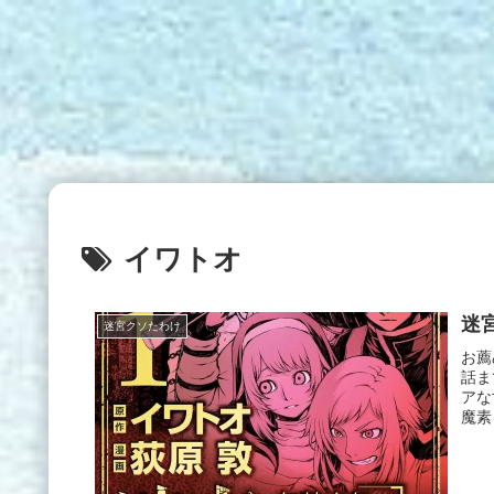
イワトオ
迷
迷宮クソたわけ
お薦
話ま
アな
魔素