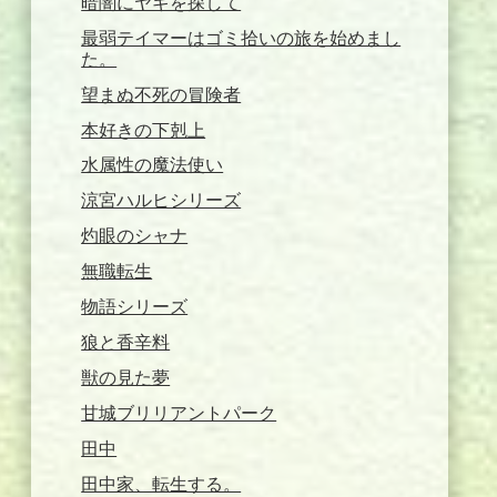
暗闇にヤギを探して
最弱テイマーはゴミ拾いの旅を始めまし
た。
望まぬ不死の冒険者
本好きの下剋上
水属性の魔法使い
涼宮ハルヒシリーズ
灼眼のシャナ
無職転生
物語シリーズ
狼と香辛料
獣の見た夢
甘城ブリリアントパーク
田中
田中家、転生する。