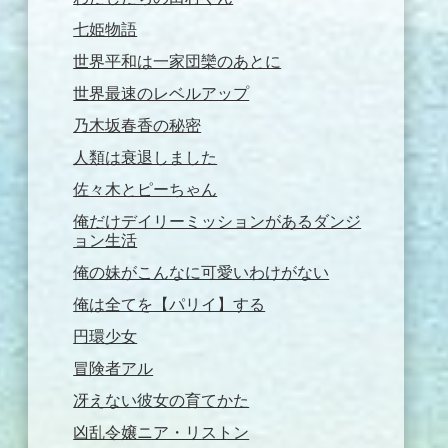
七姫物語
世界平和は一家団欒のあとに
世界最速のレベルアップ
乃木坂春香の秘密
人類は衰退しました
佐々木とピーちゃん
俺だけデイリーミッションがあるダンジ
ョン生活
俺の妹がこんなに可愛いわけがない
俺は全てを【パリイ】する
円環少女
冒険者アル
冴えない彼女の育てかた
凶乱令嬢ニア・リストン