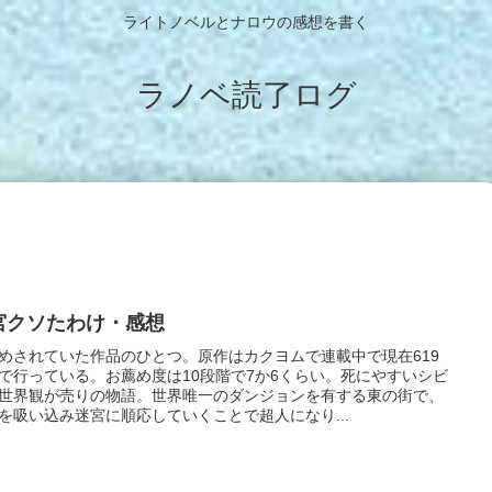
ライトノベルとナロウの感想を書く
ラノベ読了ログ
宮クソたわけ・感想
めされていた作品のひとつ。原作はカクヨムで連載中で現在619
で行っている。お薦め度は10段階で7か6くらい。死にやすいシビ
世界観が売りの物語。世界唯一のダンジョンを有する東の街で、
を吸い込み迷宮に順応していくことで超人になり...