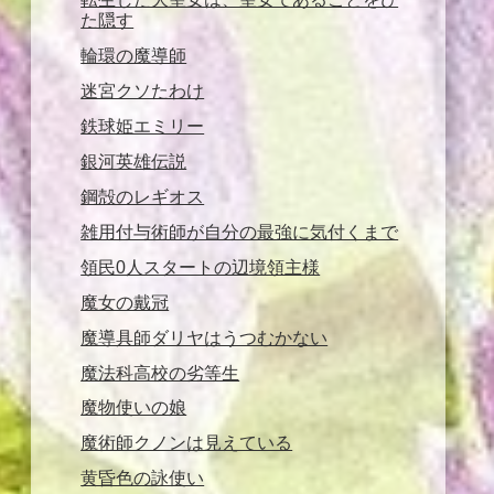
た隠す
輪環の魔導師
迷宮クソたわけ
鉄球姫エミリー
銀河英雄伝説
鋼殻のレギオス
雑用付与術師が自分の最強に気付くまで
領民0人スタートの辺境領主様
魔女の戴冠
魔導具師ダリヤはうつむかない
魔法科高校の劣等生
魔物使いの娘
魔術師クノンは見えている
黄昏色の詠使い