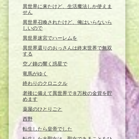
異世界に来たけど、生活魔法しか使えま
せん
異世界召喚されたけど、俺はいらないら
しいので
異世界迷宮でハーレムを
異世界還りのおっさんは終末世界で無双
する
空ノ鐘の響く惑星で
竜馬がゆく
終わりのクロニクル
老後に備えて異世界で８万枚の金貨を貯
めます
薬屋のひとりごと
西野
転生したら皇帝でした
転生した大聖女は、聖女であることをひ