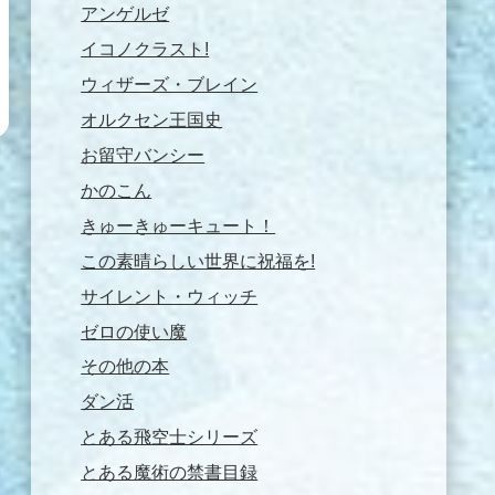
アンゲルゼ
イコノクラスト!
ウィザーズ・ブレイン
オルクセン王国史
お留守バンシー
かのこん
きゅーきゅーキュート！
この素晴らしい世界に祝福を!
サイレント・ウィッチ
ゼロの使い魔
その他の本
ダン活
とある飛空士シリーズ
とある魔術の禁書目録