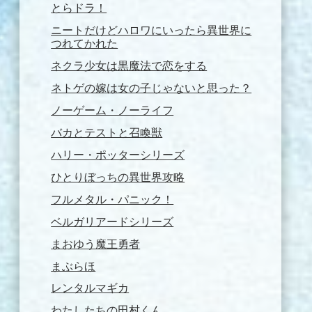
とらドラ！
ニートだけどハロワにいったら異世界に
つれてかれた
ネクラ少女は黒魔法で恋をする
ネトゲの嫁は女の子じゃないと思った？
ノーゲーム・ノーライフ
バカとテストと召喚獣
ハリー・ポッターシリーズ
ひとりぼっちの異世界攻略
フルメタル・パニック！
ベルガリアードシリーズ
まおゆう魔王勇者
まぶらほ
レンタルマギカ
わたしたちの田村くん