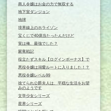
商人令嬢はお金の力で無双する
地下室ダンジョン
地球
境界線上のホライゾン
宝くじで40億当たったんだけど
実は俺、最強でした？
屍竜戦記
役立たずスキル【ログインボーナス】で
悪役令嬢は溺愛ルートに入りました！？
悪役令嬢レベル99
捨てられ公爵夫人は、平穏な生活をお望
みのようです
文学少女シリーズ
星界シリーズ