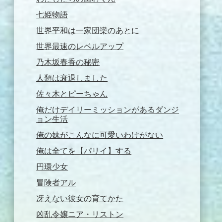
七姫物語
世界平和は一家団欒のあとに
世界最速のレベルアップ
乃木坂春香の秘密
人類は衰退しました
佐々木とピーちゃん
俺だけデイリーミッションがあるダンジ
ョン生活
俺の妹がこんなに可愛いわけがない
俺は全てを【パリイ】する
円環少女
冒険者アル
冴えない彼女の育てかた
凶乱令嬢ニア・リストン