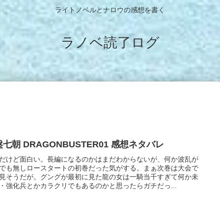
ライトノベルとナロウの感想を書く
ラノベ読了ログ
七朝 DRAGONBUSTER01 感想ネタバレ
だけど面白い。長編になるのかはまだわからないが、何か波乱が
でも無しロースタートの初巻だった気がする。まぁ次巻は大会で
見そうだが。グングが最初に見た龍の女は一騎当千すぎて何か未
・強化兵とかカラクリでもあるのかと思ったらガチだっ...