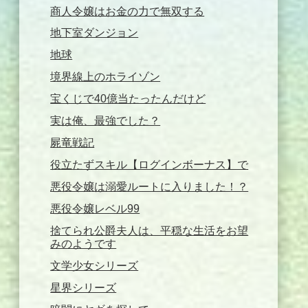
商人令嬢はお金の力で無双する
地下室ダンジョン
地球
境界線上のホライゾン
宝くじで40億当たったんだけど
実は俺、最強でした？
屍竜戦記
役立たずスキル【ログインボーナス】で
悪役令嬢は溺愛ルートに入りました！？
悪役令嬢レベル99
捨てられ公爵夫人は、平穏な生活をお望
みのようです
文学少女シリーズ
星界シリーズ