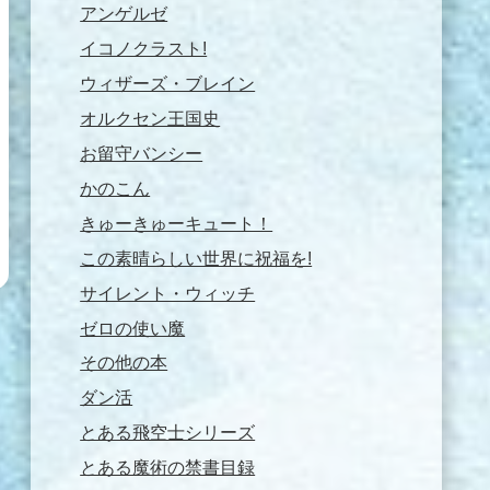
アンゲルゼ
イコノクラスト!
ウィザーズ・ブレイン
オルクセン王国史
お留守バンシー
かのこん
きゅーきゅーキュート！
この素晴らしい世界に祝福を!
サイレント・ウィッチ
ゼロの使い魔
その他の本
ダン活
とある飛空士シリーズ
とある魔術の禁書目録