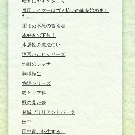
暗闇にヤギを探して
最弱テイマーはゴミ拾いの旅を始めまし
た。
望まぬ不死の冒険者
本好きの下剋上
水属性の魔法使い
涼宮ハルヒシリーズ
灼眼のシャナ
無職転生
物語シリーズ
狼と香辛料
獣の見た夢
甘城ブリリアントパーク
田中
田中家、転生する。