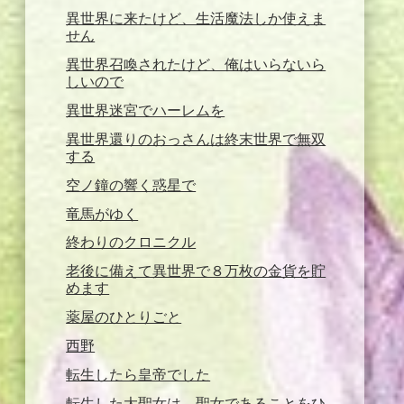
異世界に来たけど、生活魔法しか使えま
せん
異世界召喚されたけど、俺はいらないら
しいので
異世界迷宮でハーレムを
異世界還りのおっさんは終末世界で無双
する
空ノ鐘の響く惑星で
竜馬がゆく
終わりのクロニクル
老後に備えて異世界で８万枚の金貨を貯
めます
薬屋のひとりごと
西野
転生したら皇帝でした
転生した大聖女は、聖女であることをひ