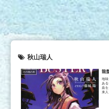
秋山瑞人
龍盤
その他の本
地味
ある
血を
来人