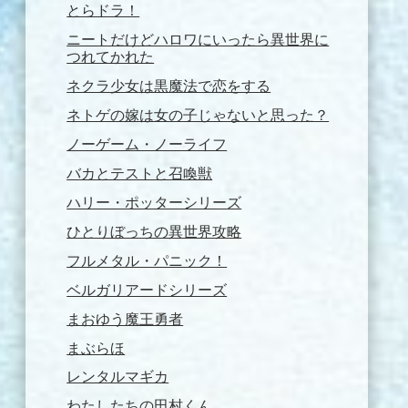
とらドラ！
ニートだけどハロワにいったら異世界に
つれてかれた
ネクラ少女は黒魔法で恋をする
ネトゲの嫁は女の子じゃないと思った？
ノーゲーム・ノーライフ
バカとテストと召喚獣
ハリー・ポッターシリーズ
ひとりぼっちの異世界攻略
フルメタル・パニック！
ベルガリアードシリーズ
まおゆう魔王勇者
まぶらほ
レンタルマギカ
わたしたちの田村くん