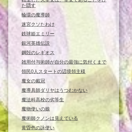
た隠す
輪環の魔導師
迷宮クソたわけ
鉄球姫エミリー
銀河英雄伝説
鋼殻のレギオス
雑用付与術師が自分の最強に気付くまで
領民0人スタートの辺境領主様
魔女の戴冠
魔導具師ダリヤはうつむかない
魔法科高校の劣等生
魔物使いの娘
魔術師クノンは見えている
黄昏色の詠使い