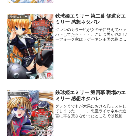
鉄球姫エミリー 第二幕 修道女エ
鉄球姫エミリー
ミリー 感想ネタバレ
グレンのカラー絵が女の子に見えてハァ
ハァしてたら・・・、こいつ男かYO!!!ノ
ーフォーク家はラゲーネン王国の為にエ
ミリーを殺そうとしてるがどう考えても
おかしい。前も言ったけどエミリーを殺
したら王族はガスパール1人になるが、病
弱でベッドから満...
鉄球姫エミリー 第四幕 戦場のエ
鉄球姫エミリー
ミリー 感想ネタバレ
グレンまでもが大局における凡ミスをし
てしまった・・・。忠臣ライオネルの進
言に耳を貸さなかったところでは殺意が
沸いた。この凡ミスのお陰で国が割れ軍
が大敗しもはや勝負あったような情勢。
エミリーのミスとは桁が2つほど違うのが
もう救えなさすぎる。パ...