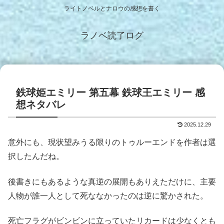
ライトノベルとナロウの感想を書く
ラノベ読了ログ
鉄球姫エミリー 第五幕 鉄球王エミリー 感
想ネタバレ
2025.12.29
意外にも、現状望みうる限りのトゥルーエンドを作者は選
択したんだね。
後書きにもあるような真逆の展開もありえただけに、主要
人物が誰一人として死ななかったのは逆に驚かされた。
死亡フラグがビンビンに立っていたリカードは少なくとも