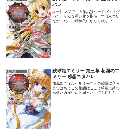
バレ
本当にマジでこの作品はハードバトルだ
った。そんな重い物を期待して読んでい
なかったので精神的にかなり厳しい。エ
ミリーが屋敷で姫として傍若無人に振る
舞い、それでも侍女や警備の者からは慕
われていたのが印象的。爺は何よりも姫
の身を按じ、アルバート達...
鉄球姫エミリー 第三幕 花園のエ
鉄球姫エミリー
ミリー 感想ネタバレ
血風姫ヴィルヘルミーネとの戦闘に入る
まではもうこの物語はここで綺麗に終わ
らせた方がいいと思った。打ち切りとか
ではなく、エミリーがガスパールを支え
るって話だけでも十分上手く纏まった感
があるからね。だから希代の天才美少女
ヴィルヘルミーネの登場は...