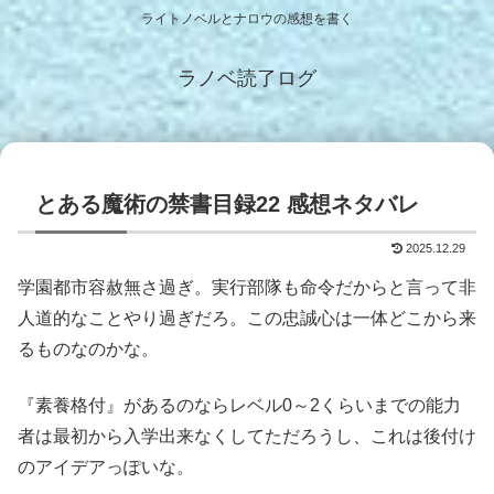
ライトノベルとナロウの感想を書く
ラノベ読了ログ
とある魔術の禁書目録22 感想ネタバレ
2025.12.29
学園都市容赦無さ過ぎ。実行部隊も命令だからと言って非
人道的なことやり過ぎだろ。この忠誠心は一体どこから来
るものなのかな。
『素養格付』があるのならレベル0～2くらいまでの能力
者は最初から入学出来なくしてただろうし、これは後付け
のアイデアっぽいな。