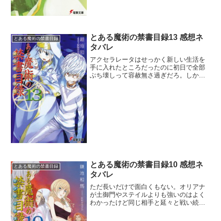
とある魔術の禁書目録13 感想ネ
とある魔術の禁書目録
タバレ
アクセラレータはせっかく新しい生活を
手に入れたところだったのに初日で全部
ぶち壊しって容赦無さ過ぎだろ。しかも
あんなに死力を尽くしたのに自らは更な
る闇の組織に飲み込まれたのも厳しすぎ
だ。アレイスターの最終的な目的が何な
のかわからんけど、ローマ...
とある魔術の禁書目録10 感想ネ
とある魔術の禁書目録
タバレ
ただ長いだけで面白くもない。オリアナ
が土御門やステイルよりも強いのはよく
わかったけど同じ相手と延々と戦い続け
ているってのは飽きるわ。それにしても
ステイル達弱すぎ。自分の不甲斐なさを