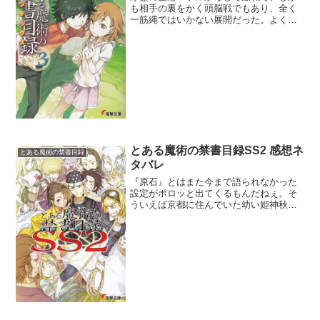
も相手の裏をかく頭脳戦でもあり、全く
一筋縄ではいかない展開だった。よくぞ
ここまで捻ったわ。メディア王オーレイ=
ブルーシェイクは愛国者だね。魔術にも
学園都市にも敵わない自称強国のアメリ
カを魔術サイドとして建...
とある魔術の禁書目録SS2 感想ネ
とある魔術の禁書目録
タバレ
『原石』とはまた今まで語られなかった
設定がポロッと出てくるもんだねぇ。そ
ういえば京都に住んでいた幼い姫神秋沙
が学園都市に連れてこられたきっかけが
吸血鬼殺しの能力だもんね。学園都市で
開花したわけじゃない『原石』という概
念を2巻目ですでに織り込...