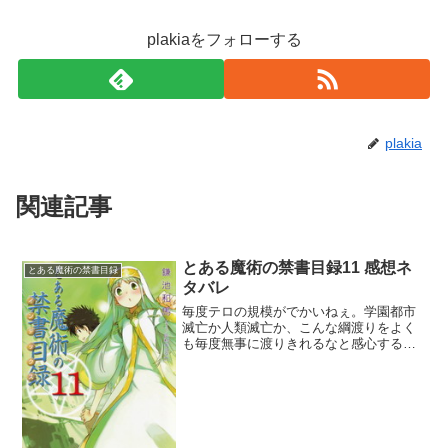
plakiaをフォローする
plakia
関連記事
とある魔術の禁書目録11 感想ネ
とある魔術の禁書目録
タバレ
毎度テロの規模がでかいねぇ。学園都市
滅亡か人類滅亡か、こんな綱渡りをよく
も毎度無事に渡りきれるなと感心する。
しかしついに上条が指名手配されてしま
ったから次巻で絶対に殺されるね。常識
的に考えて暗殺を防ぐのは無理でしょ
う。不可能。でも死ぬとなる...