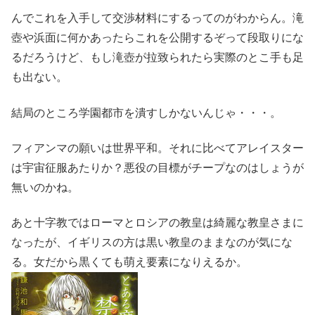
んでこれを入手して交渉材料にするってのがわからん。滝
壺や浜面に何かあったらこれを公開するぞって段取りにな
るだろうけど、もし滝壺が拉致られたら実際のとこ手も足
も出ない。
結局のところ学園都市を潰すしかないんじゃ・・・。
フィアンマの願いは世界平和。それに比べてアレイスター
は宇宙征服あたりか？悪役の目標がチープなのはしょうが
無いのかね。
あと十字教ではローマとロシアの教皇は綺麗な教皇さまに
なったが、イギリスの方は黒い教皇のままなのが気にな
る。女だから黒くても萌え要素になりえるか。