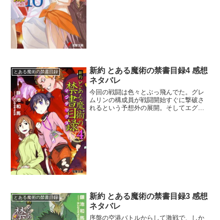
嘆いていたけど本当にそうだね。君達は
弱い。本筋はしょうもない...
新約 とある魔術の禁書目録4 感想
とある魔術の禁書目録
ネタバレ
今回の戦闘は色々とぶっ飛んでた。グレ
ムリンの構成員が戦闘開始すぐに撃破さ
れるという予想外の展開。そしてエグい
戦術のマリアン=スリンゲナイヤーはもう
滅茶苦茶の大暴れ。体を変形された人の
挿絵がなくてホントよかった。上条さん
なら助けられるのかなと...
新約 とある魔術の禁書目録3 感想
とある魔術の禁書目録
ネタバレ
序盤の空港バトルからして激戦で、しか