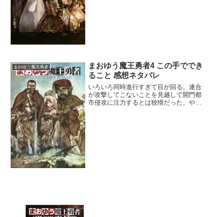
ば魔王の勝ちだね。御しやすそうなのは
機怪族かな。鉱石が欲しいなら獣...
まおゆう魔王勇者4 この手ででき
まおゆう魔王勇者
ること 感想ネタバレ
いろいろ同時進行すぎて目が回る。連合
が攻撃してこないことを見越して開門都
市侵攻に注力するとは狡猾だった。やは
り王弟元帥達は切れ者だね。しかし意外
にも聖王国派と聖光教会派で意識の差が
あって結構ギクシャクしていた。ここで
事態を打開するなら王弟元...