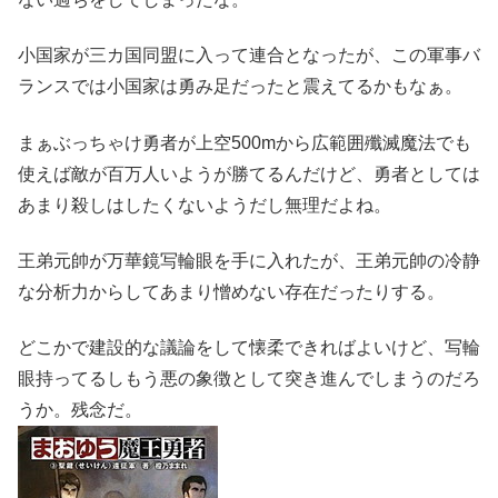
小国家が三カ国同盟に入って連合となったが、この軍事バ
ランスでは小国家は勇み足だったと震えてるかもなぁ。
まぁぶっちゃけ勇者が上空500mから広範囲殲滅魔法でも
使えば敵が百万人いようが勝てるんだけど、勇者としては
あまり殺しはしたくないようだし無理だよね。
王弟元帥が万華鏡写輪眼を手に入れたが、王弟元帥の冷静
な分析力からしてあまり憎めない存在だったりする。
どこかで建設的な議論をして懐柔できればよいけど、写輪
眼持ってるしもう悪の象徴として突き進んでしまうのだろ
うか。残念だ。