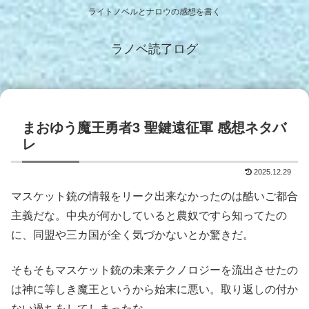
ライトノベルとナロウの感想を書く
ラノベ読了ログ
まおゆう魔王勇者3 聖鍵遠征軍 感想ネタバ
レ
2025.12.29
マスケット銃の情報をリーク出来なかったのは酷いご都合
主義だな。中央が何かしていると農奴ですら知ってたの
に、同盟や三カ国が全く気づかないとか驚きだ。
そもそもマスケット銃の未来テクノロジーを流出させたの
は神に等しき魔王というから始末に悪い。取り返しの付か
ない過ちをしてしまったな。