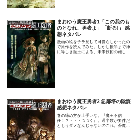
まおゆう魔王勇者1「この我のも
まおゆう魔王勇者
のとなれ、勇者よ」「断る!」 感
想ネタバレ
漫画の絵をチラ見して可愛らしかったの
で原作を読んでみた。しかし後半まで神
に等しき魔王による、未来技術の施しで
しかなかったのがあまり面白くなかっ
た。無知な人類に教えてやるという優越
感も悪くはないんだけどその繰り返しだ
からなぁ。一番成長していた...
まおゆう魔王勇者2 忽鄰塔の陰謀
まおゆう魔王勇者
感想ネタバレ
巻の締め方が上手いな。『魔王不信
任！？・・・つづく』。過半数が要件だ
ともうダメなんじゃないのこれ。蒼魔・
巨人族は確実に不信任派だとして、獣
牙・機怪族のどちらかが信任してくれれ