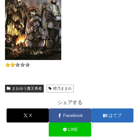
まおゆう魔王勇者
橙乃ままれ
シェアする
X
Facebook
はてブ
LINE