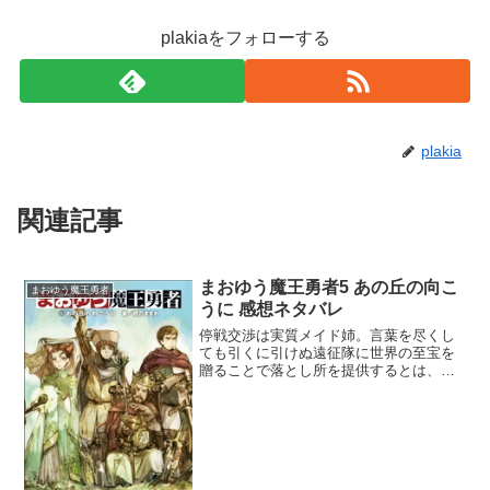
plakiaをフォローする
plakia
関連記事
まおゆう魔王勇者5 あの丘の向こ
まおゆう魔王勇者
うに 感想ネタバレ
停戦交渉は実質メイド姉。言葉を尽くし
ても引くに引けぬ遠征隊に世界の至宝を
贈ることで落とし所を提供するとは、ま
さに実質メイド姉。その後の話でメイド
姉のスィートシンデレラストーリーを期
待してたけど、学士としての道がハマり
すぎてそれどころじゃなさ...