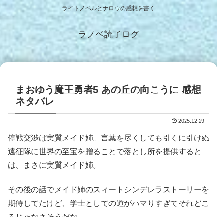
ライトノベルとナロウの感想を書く
ラノベ読了ログ
まおゆう魔王勇者5 あの丘の向こうに 感想
ネタバレ
2025.12.29
停戦交渉は実質メイド姉。言葉を尽くしても引くに引けぬ
遠征隊に世界の至宝を贈ることで落とし所を提供すると
は、まさに実質メイド姉。
その後の話でメイド姉のスィートシンデレラストーリーを
期待してたけど、学士としての道がハマりすぎてそれどこ
ろじゃなさそうだな。