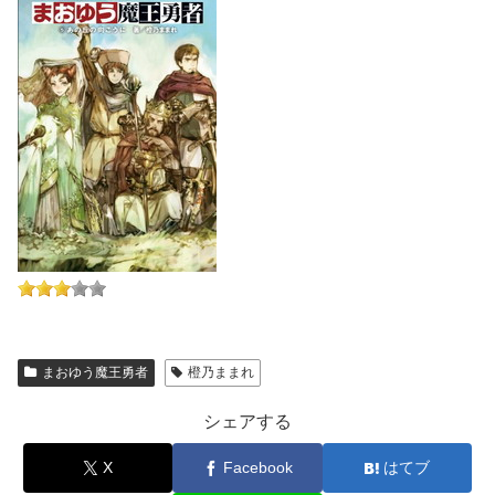
まおゆう魔王勇者
橙乃ままれ
シェアする
X
Facebook
はてブ