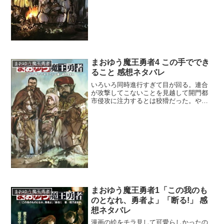
というから始末に悪い。取り...
まおゆう魔王勇者4 この手ででき
まおゆう魔王勇者
ること 感想ネタバレ
いろいろ同時進行すぎて目が回る。連合
が攻撃してこないことを見越して開門都
市侵攻に注力するとは狡猾だった。やは
り王弟元帥達は切れ者だね。しかし意外
にも聖王国派と聖光教会派で意識の差が
あって結構ギクシャクしていた。ここで
事態を打開するなら王弟元...
まおゆう魔王勇者1「この我のも
まおゆう魔王勇者
のとなれ、勇者よ」「断る!」 感
想ネタバレ
漫画の絵をチラ見して可愛らしかったの