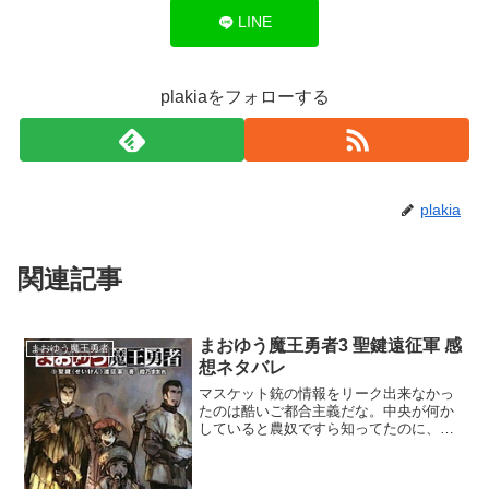
LINE
plakiaをフォローする
plakia
関連記事
まおゆう魔王勇者3 聖鍵遠征軍 感
まおゆう魔王勇者
想ネタバレ
マスケット銃の情報をリーク出来なかっ
たのは酷いご都合主義だな。中央が何か
していると農奴ですら知ってたのに、同
盟や三カ国が全く気づかないとか驚き
だ。そもそもマスケット銃の未来テクノ
ロジーを流出させたのは神に等しき魔王