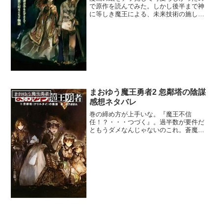
で原作を読んでみた。しかし後半まで神
に等しき魔王による、未来技術の施しで
しかなかったのがあまり面白くなかっ
た。無知な人類に教えてやるという優越
感も悪くはないんだけどその繰り返しだ
からなぁ。一番成長していた...
まおゆう魔王勇者2 忽鄰塔の陰謀
まおゆう魔王勇者
感想ネタバレ
巻の締め方が上手いな。『魔王不信
任！？・・・つづく』。過半数が要件だ
ともうダメなんじゃないのこれ。蒼魔・
巨人族は確実に不信任派だとして、獣
牙・機怪族のどちらかが信任してくれれ
ば魔王の勝ちだね。御しやすそうなのは
機怪族かな。鉱石が欲しいなら獣...