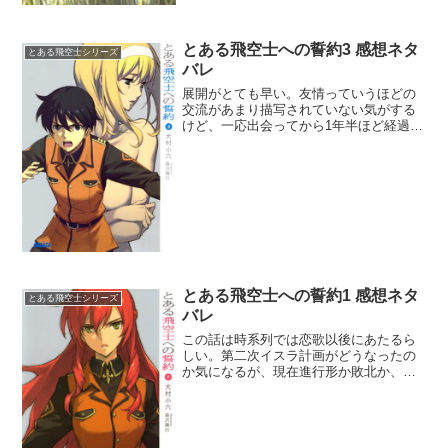
とある飛空士への誓約3 感想ネタ
とある飛空士シリーズ
バレ
展開がとても早い。友情っていうほどの
交流があまり描写されていない気がする
けど、一応出会ってから1年半ほど経過し
たんだね。もっと友情しているエピソー
ドが欲しかったな。しかしミオ・セイラ
のスパイが早速露見してウラノスへ逃亡
したから、友情を育む展...
とある飛空士への誓約1 感想ネタ
とある飛空士シリーズ
バレ
この話は時系列では恋歌以後にあたるら
しい。第二次イスラ計画がどうなったの
か気になるが、現在進行形か敗北か、あ
るいは「プレアデスの奇跡」に集約され
ていくのかな。二人の裏切り者は一体誰
なのか。一人はウラノス出身の工作員、
もう一人は旧シルヴァニア...