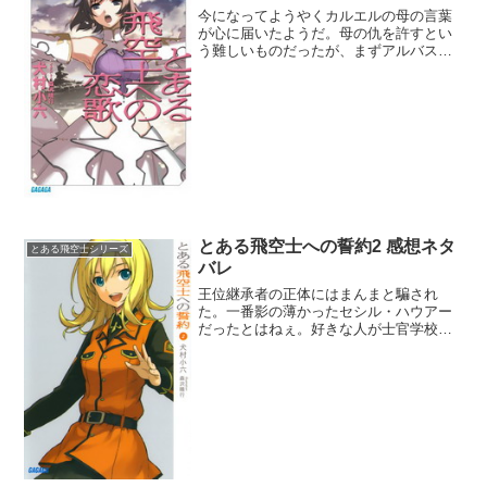
今になってようやくカルエルの母の言葉
が心に届いたようだ。母の仇を許すとい
う難しいものだったが、まずアルバス一
家からカルエルが許されていた事実は大
きかった。アルバス父は人格者だったん
だな。そしてアリエルとイグナシオの叱
咤激励のおかげで闇が晴れ...
とある飛空士への誓約2 感想ネタ
とある飛空士シリーズ
バレ
王位継承者の正体にはまんまと騙され
た。一番影の薄かったセシル・ハウアー
だったとはねぇ。好きな人が士官学校へ
ってのもイリアのことかよ！それよりも
大変なのがミオ・セイラだな。バルタザ
ール・グリムの推論を聞いてもピンとこ
なかったけど、ウラノスの工...