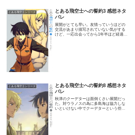
とある飛空士への誓約3 感想ネタ
とある飛空士シリーズ
バレ
展開がとても早い。友情っていうほどの
交流があまり描写されていない気がする
けど、一応出会ってから1年半ほど経過し
たんだね。もっと友情しているエピソー
ドが欲しかったな。しかしミオ・セイラ
のスパイが早速露見してウラノスへ逃亡
したから、友情を育む展...
とある飛空士への誓約8 感想ネタ
とある飛空士シリーズ
バレ
秋津のクーデターは面倒くさい展開だっ
た。対ウラノスの為に多島海は協力しな
いといけない中でクーデターという些事
を経由しないとままならないとはな。特
に滑稽だったのは直衛隊隊長の紫雪平が
守るべき皇王が崩御していることを全く
知らなかったこと。この一...