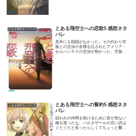
とある飛空士への恋歌5 感想ネタ
とある飛空士シリーズ
バレ
意外にも戦闘がなかった。その代わり空
族との交渉の全権を託されたアメリア・
セルバンテスの交渉が熱かった。空族王
の王位継承者とクレアを人質交換すると
いうのはゾクッとするアイデアだった。
ただこの王位継承権第二位が自称でしか
なかったから、騙されてる...
とある飛空士への誓約5 感想ネタ
とある飛空士シリーズ
バレ
囚われの仲間を助けるために皆が危ない
橋を渡ったな。バルタザールの言い訳は
ぐだぐだと長ったらしくてちょっと鬱陶
しくはあるけど、失敗すれば一番失うも