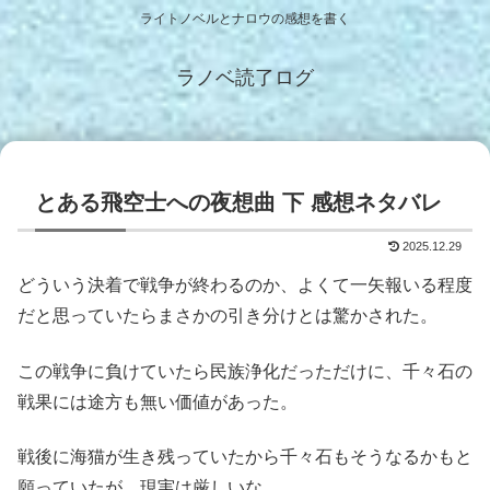
ライトノベルとナロウの感想を書く
ラノベ読了ログ
とある飛空士への夜想曲 下 感想ネタバレ
2025.12.29
どういう決着で戦争が終わるのか、よくて一矢報いる程度
だと思っていたらまさかの引き分けとは驚かされた。
この戦争に負けていたら民族浄化だっただけに、千々石の
戦果には途方も無い価値があった。
戦後に海猫が生き残っていたから千々石もそうなるかもと
願っていたが、現実は厳しいな。