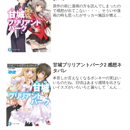
原作の前に漫画の方を読んでしまったの
で感想が出てこない・・・。そういや漫
画の時も思ったがサッカー施設が燃えた
時はピーンと来てしまった。まさか主人
公がそんなことをしてしまうとは驚きの
展開だね。小説としても超えてはいけな
いラインを超えたような気...
甘城ブリリアントパーク2 感想ネ
甘城ブリリアントパーク
タバレ
本音しか言えなくなるポンネーの実はい
いものだね。日頃はあまり感情を出さな
いイスズがいろいろと漏らして「んんー
ーー！」って言ってるのが可愛らしかっ
た。やはり隙のある女の子はイイ。なん
ちゃってお色気枠の安達映子にはちょっ
と翻弄されてしまって思わ...