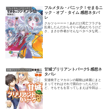
フルメタル・パニック！せまるニ
フルメタル・パニック！
ック・オブ・タイム 感想ネタバ
レ
クルツゥーーー！あれだけ死亡フラグを
乱発したんだからそりゃ死ぬだろうけど
さ、まさか作者がそんなベタベタな死亡
フラグを使ってくるとは思わなかった。
師匠を誘い出してからの1650mスナイプ
で「ああ。いけるな・・・」ってのはク
ルツがついに師匠に追...
甘城ブリリアントパーク5 感想ネ
甘城ブリリアントパーク
タバレ
安達映子とマカロンの騒動は綺麗にまと
まってそれはそれで面白かったんだけ
ど、そもそもを言ってしまえば今回は可
児江西也が下手な交渉をしたから安達パ
パにマカロンを認めてもらうという難易
度の高いクエストが発生したわけだ。魔
法を使って安達パパの本音と...