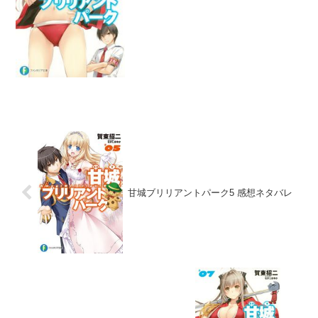
お色気ダンスをタイツで隠すなんてあり
えないわな。今後は頬を赤らめた四人組
で人気がさらに上昇してビ...
甘城ブリリアントパーク5 感想ネタバレ