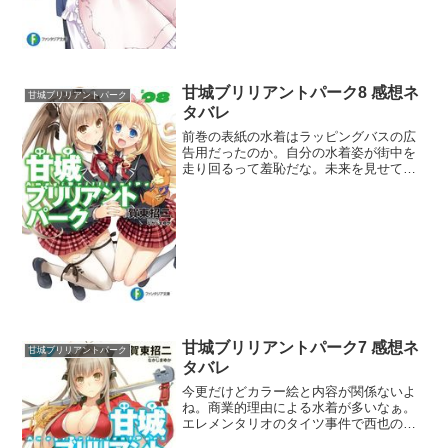
甘城ブリリアントパーク8 感想ネ
甘城ブリリアントパーク
タバレ
前巻の表紙の水着はラッピングバスの広
告用だったのか。自分の水着姿が街中を
走り回るって羞恥だな。未来を見せてく
れたバクの話はショックだったわ。西也
はこれまで経営の選択ミスをしてこなか
ったからね。しかしその意思決定の結
果、遊園地が崩壊する未来も...
甘城ブリリアントパーク7 感想ネ
甘城ブリリアントパーク
タバレ
今更だけどカラー絵と内容が関係ないよ
ね。商業的理由による水着が多いなぁ。
エレメンタリオのタイツ事件で西也の主
張は完璧だった。せっかく軌道に乗った