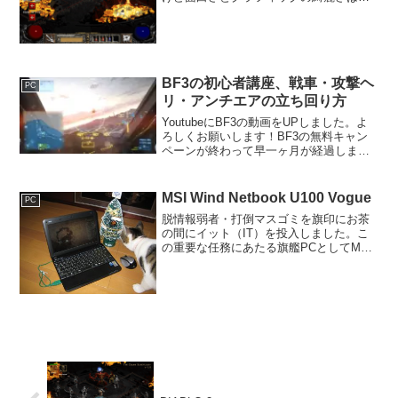
在。しかし怖い。怖くてしかたない。キ
ャラが死んだら厳しいペナルティあるし
それも合わさって怖さ倍増だ。当時の攻
略本にはネクロ...
BF3の初心者講座、戦車・攻撃ヘ
PC
リ・アンチエアの立ち回り方
YoutubeにBF3の動画をUPしました。よ
ろしくお願いします！BF3の無料キャン
ペーンが終わって早一ヶ月が経過しまし
たが、鯖の満員御礼はまだ続いています
ね。非常に活気があります。そこで今更
ですが初心者が初級レベルになれるくら
MSI Wind Netbook U100 Vogue
PC
いのノウハウ...
脱情報弱者・打倒マスゴミを旗印にお茶
の間にイット（IT）を投入しました。こ
の重要な任務にあたる旗艦PCとしてMSI
Wind Netbook U100 Vogueを任命。崇高
な使命が全うされることを切に願うばか
りである。決してubuntuを...