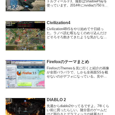
トルフィールド3、撮影はShadowPlayを
使っています。2014年にnvidiaの750 tiに
買い換えましたが撮影については全く想
定していませんでした。ですが750 tiに録
画機能が標準搭載されてい...
Civilization4
PC
Civilization4BtSをやり始めて十日経っ
た。ラノベ読む暇もなくのめり込んだけ
どそろそろ飽きてきたような気がしない
でもない。今の難易度は「将軍」で最初
はフルボッコにされた。その時学んだ教
訓はテクノロジーを盗まれるなってこと
だった。...
Firefoxのテーマまとめ
PC
FirefoxのThemesを見に行くと紹介の画像
が全部バラバラで、しかも全画面SSを載
せないのがデフォになっている。見やす
いサイトが無いんなら自分で作ってやん
よ！ってことで完成。テーマは全部で415
個です。2BelieveA Bloody...
DIABLO 2
PC
先週からdiablo2やってるですよ。7年くら
い前に買ったらしい。随分昔のゲームだ
けど面白さとグラフィックの綺麗さは健