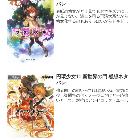
バレ
表紙の幼女がどう見ても倉本キズナにし
か見えない。過去を司る再演大系だから
幼女化するのもありっぽいからドキドキ
してたんだけどなぁ。武原舞花が戻って
きたことはいいにしても、陰謀はもうコ
リゴリだよ王子護ハウゼン。毎年、舞花
の墓参りをしてくれている...
円環少女11 新世界の門 感想ネタ
円環少女
バレ
強者同士の戦いってほぼ無いね。実力に
少し疑問符の付くノーヴェだけど一応強
いとして、対抗はアンゼロッタ・ユーデ
ィナかアリーセ・バンシュタインとの戦
いがそこそこ熱そうなのにこういう組み
合わせは無いわけだ。八咬誠志郎の無差
別攻撃も強力だし、戦った...