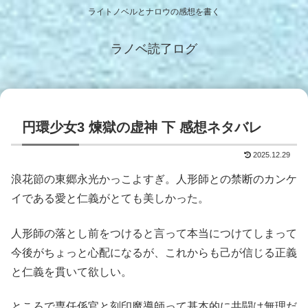
ライトノベルとナロウの感想を書く
ラノベ読了ログ
円環少女3 煉獄の虚神 下 感想ネタバレ
2025.12.29
浪花節の東郷永光かっこよすぎ。人形師との禁断のカンケ
イである愛と仁義がとても美しかった。
人形師の落とし前をつけると言って本当につけてしまって
今後がちょっと心配になるが、これからも己が信じる正義
と仁義を貫いて欲しい。
ところで専任係官と刻印魔導師って基本的に共闘は無理だ