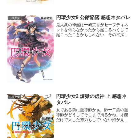
円環少女9 公館陥落 感想ネタバレ
円環少女
鬼火衆の蜂起は十崎京香がセーフティネ
ットを張らなかったから起こるべくして
起こったことかもしれない。その尻拭い
を武原仁が一手に引き受けてよく頑張っ
たよ。東郷永光も刻印魔導師の為に無茶
をしたけど、刻印魔導師だけはここで手
を引けば罪を問われないと...
円環少女2 煉獄の虚神 上 感想ネ
円環少女
タバレ
女である前に魔導師かぁ。齢十二歳の魔
導師がどうしてそこまで拘るかね。才能
だけで大した努力もしていない娘が見栄
張りすぎだろう。もう今さら見捨てるな
んて選択肢無いんだから仁には一緒に死
んでもらうしかないね。百人の魔法消去