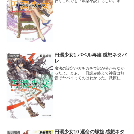
わくこれでも『娯楽小説』らしい。ホン
トにヘヴィな娯楽だな。仁の揺るがない
目的がメイゼルを守ること。しかし協会
はメイゼルを殺すつもりだし、公館はメ
イゼルを助けられないとな...
円環少女1 バベル再臨 感想ネタバ
円環少女
レ
魔法の設定がガチガチで訳が分からなか
ったよ。まぁ、一冊読み終えて神音は無
音でヤバイってのはわかった。武原仁と
神音は相性がいいようだしあの剣と指輪
は今後も使って欲しいなぁ。さて初期設
定が膨大だったわけだが、その中でも、
この地球が地獄呼ばわりさ...
円環少女10 運命の螺旋 感想ネタ
円環少女