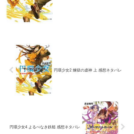
ならグレン・ラガンの鉄壁...
円環少女2 煉獄の虚神 上 感想ネタバレ
円環少女4 よるべなき鉄槌 感想ネタバレ