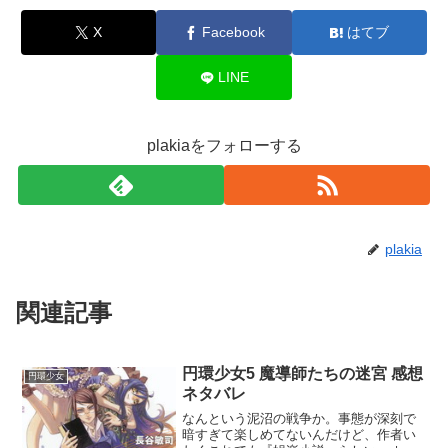
X
Facebook
はてブ
LINE
plakiaをフォローする
plakia
関連記事
円環少女5 魔導師たちの迷宮 感想
円環少女
ネタバレ
なんという泥沼の戦争か。事態が深刻で
暗すぎて楽しめてないんだけど、作者い