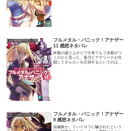
が見られたのではないだろうか。それで
も菊乃のほうがいい子っぽい...
フルメタル・パニック！アナザー
フルメタル・パニック！
11 感想ネタバレ
終盤の盛り上がりで今巻でもう決着がつ
くのかと思った。菊乃とアデリーナが共
闘してオルカンを圧倒するというのはと
てもいいよ。やはり菊乃の近接戦闘は最
強だったな。オルカンの相手は達哉だと
思っていたからまさかここで決着が付く
とは、作者やるじゃん！っ...
フルメタル・パニック！アナザー
フルメタル・パニック！
9 感想ネタバレ
短編集か。ミハイロフに騙されたという