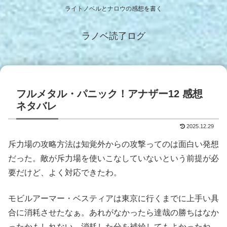
ライトノベルとナロウの感想を書く
ラノベ読了ログ
フルメタル・パニック！アナザー12 感想
ネタバレ
2025.12.29
斥力場の攻略方法は知覚外からの攻撃ってのは面白い発想
だった。敵が斥力場を使いこなしていないという前提が必
要だけど、よく対応できたわ。
モビルアーマー・ベスティアは東京に行くまでに上手い具
合に消耗させたなぁ。あれがなかったら達哉の勝ちはなか
ったかもしれない。消耗した分を補給してもよかったね。