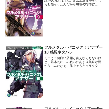
話が説明されたね。まぁ上層部がそうし
ろと指示したんだから現場の指揮官とし
てはどうしようもないな。ミハイロフに
少し同情すらするわ。それとリーナはナ
タリアも騙された側とか以前言っていた
気がするけど、今巻ではナ...
フルメタル・パニック！アナザー
フルメタル・パニック！
10 感想ネタバレ
そこそこ面白い展開と言えなくもないけ
ど、基本的にこの戦いにあまり興味が沸
かないんだなぁ。作中でもキャラクター
が自覚してたけどこの狩りは合理的では
ない。ロシアと戦争だという最中なの
に、達哉を狩るために全リソースを振り
向けてるよね。そんな不合理...
フルメタル・パニック！アナザー