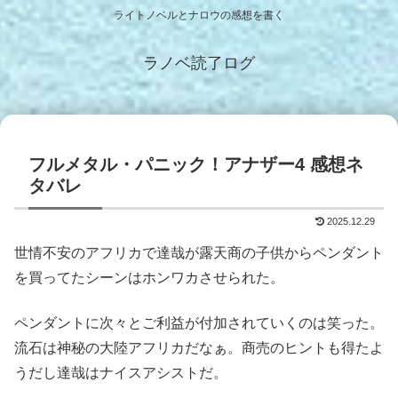
ライトノベルとナロウの感想を書く
ラノベ読了ログ
フルメタル・パニック！アナザー4 感想ネ
タバレ
2025.12.29
世情不安のアフリカで達哉が露天商の子供からペンダント
を買ってたシーンはホンワカさせられた。
ペンダントに次々とご利益が付加されていくのは笑った。
流石は神秘の大陸アフリカだなぁ。商売のヒントも得たよ
うだし達哉はナイスアシストだ。