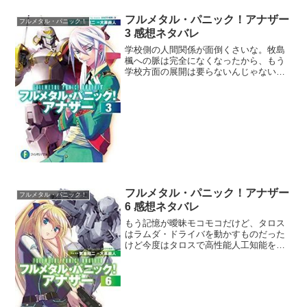
フルメタル・パニック！アナザー
フルメタル・パニック！
3 感想ネタバレ
学校側の人間関係が面倒くさいな。牧島
楓への脈は完全になくなったから、もう
学校方面の展開は要らないんじゃない
か。楓の気持ちを考えろ！なんて展開は
ノーセンキュー。三条菊乃ってあれほど
暴れておいてまだ殺しはしてないとか嘘
でしょ。まさか向こうの組織...
フルメタル・パニック！アナザー
フルメタル・パニック！
6 感想ネタバレ
もう記憶が曖昧モコモコだけど、タロス
はラムダ・ドライバを動かすものだった
けど今度はタロスで高性能人工知能を作
るってことなのかな。こんなオーバーテ
クノロジーが出てきてテッサは不介入な
のか？せめてASのAIをアルみたいにして
欲しいな。ん、ラムダ...