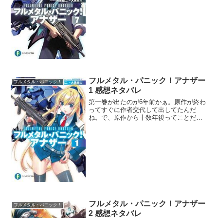
時にケントゥリア諸共撃ち抜いてサミー
ラのASを被弾させたんだ。つまり裏切り
の起源はアキラだ。しかも仲間諸共撃ち
抜くという戦術の起源も...
フルメタル・パニック！アナザー
フルメタル・パニック！
1 感想ネタバレ
第一巻が出たのが6年前かぁ。原作が終わ
ってすぐに作者交代して出してたんだ
ね。で、原作から十数年後ってことだけ
ど、十数年というよりも十年後っていう
年齢かな。関係者各位はまだ若いな。メ
リッサは33歳くらいかな？というかマオ
じゃなくてメリッサと呼...
フルメタル・パニック！アナザー
フルメタル・パニック！
2 感想ネタバレ