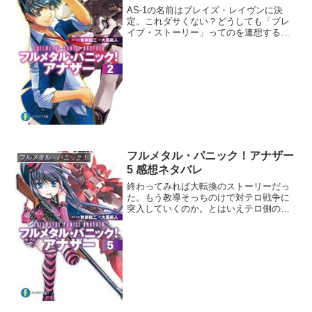
AS-1の名前はブレイズ・レイヴンに決
定。これダサくない？どうしても「ブレ
イブ・ストーリー」ってのを連想する
わ。 アーバレスト レーバテイン ベリア
ル ガーンズバック ブレイズレイヴンブレ
イズレイヴンの名前が最長。戦闘シーン
で何度もこの名前...
フルメタル・パニック！アナザー
フルメタル・パニック！
5 感想ネタバレ
終わってみれば大転換のストーリーだっ
た。もう教導そっちのけで対テロ戦争に
突入していくのか。とはいえテロ側の層
が薄いんだよね。構成員が3人だしなぁ。
そのための無人ASなのかな。人を殺らな
いから一石二鳥だね。一応の黒幕のジオ
トロンはこのテロ戦争...