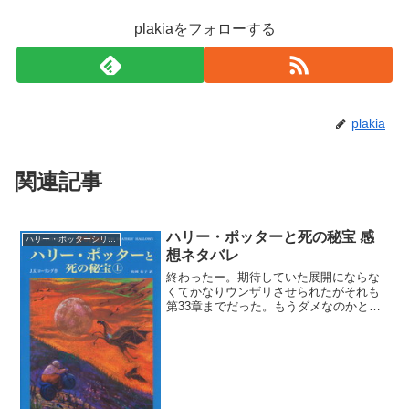
plakiaをフォローする
plakia
関連記事
ハリー・ポッターと死の秘宝 感
ハリー・ポッターシリーズ
想ネタバレ
終わったー。期待していた展開にならな
くてかなりウンザリさせられたがそれも
第33章までだった。もうダメなのかと思
わされたスネイプが、ついに無実が証明
されてとても嬉しく思う。スネイプのリ
リーを想い続ける純粋さに驚かされると
共に、どんなに危険であ...