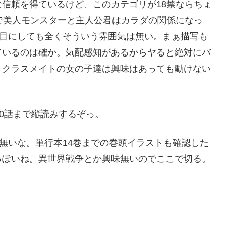
信頼を得ているけど、このカテゴリが18禁ならちょ
で美人モンスターと主人公君はカラダの関係になっ
話目にしても全くそういう雰囲気は無い。まぁ描写も
ているのは確か。気配感知があるからヤると絶対にバ
、クラスメイトの女の子達は興味はあっても動けない
00話まで縦読みするぞっ。
は無いな。単行本14巻までの巻頭イラストも確認した
っぽいね。異世界戦争とか興味無いのでここで切る。