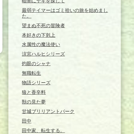
暗闇にヤギを探して
最弱テイマーはゴミ拾いの旅を始めまし
た。
望まぬ不死の冒険者
本好きの下剋上
水属性の魔法使い
涼宮ハルヒシリーズ
灼眼のシャナ
無職転生
物語シリーズ
狼と香辛料
獣の見た夢
甘城ブリリアントパーク
田中
田中家、転生する。