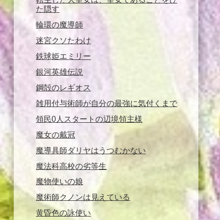
た隠す
輪環の魔導師
迷宮クソたわけ
鉄球姫エミリー
銀河英雄伝説
鋼殻のレギオス
雑用付与術師が自分の最強に気付くまで
領民0人スタートの辺境領主様
魔女の戴冠
魔導具師ダリヤはうつむかない
魔法科高校の劣等生
魔物使いの娘
魔術師クノンは見えている
黄昏色の詠使い