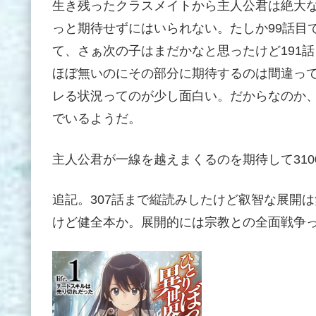
生き残ったクラスメイトから主人公君は絶大な
っと期待せずにはいられない。たしか99話目
て、さぁ次の子はまだかなと思ったけど191
ほぼ無いのにその部分に期待するのは間違っ
レる状況ってのが少し面白い。だからなのか
でいるようだ。
主人公君が一線を越えまくるのを期待して31
追記。307話まで縦読みしたけど叡智な展開
けど健全本か。展開的には宗教との全面戦争