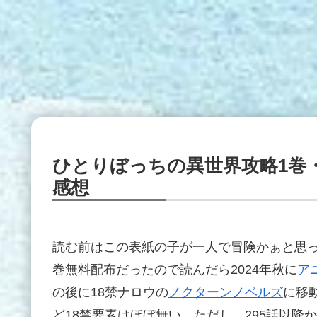
ひとりぼっちの異世界攻略1巻
感想
読む前はこの表紙の子が一人で冒険かぁと思
巻無料配布だったので読んだら2024年秋に
ア
の後に18禁ナロウの
ノクターンノベルズ
に移
ど18禁要素はほぼ無い。ただし、295話以降