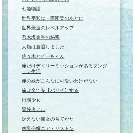
七姫物語
世界平和は一家団欒のあとに
世界最速のレベルアップ
乃木坂春香の秘密
人類は衰退しました
佐々木とピーちゃん
俺だけデイリーミッションがあるダンジ
ョン生活
俺の妹がこんなに可愛いわけがない
俺は全てを【パリイ】する
円環少女
冒険者アル
冴えない彼女の育てかた
凶乱令嬢ニア・リストン