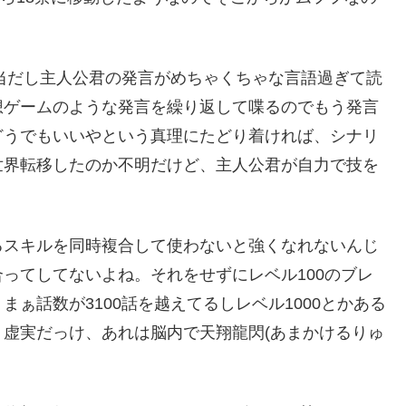
適当だし主人公君の発言がめちゃくちゃな言語過ぎて読
想ゲームのような発言を繰り返して喋るのでもう発言
どうでもいいやという真理にたどり着ければ、シナリ
世界転移したのか不明だけど、主人公君が自力で技を
るスキルを同時複合して使わないと強くなれないんじ
ってしてないよね。それをせずにレベル100のブレ
ぁ話数が3100話を越えてるしレベル1000とかある
虚実だっけ、あれは脳内で天翔龍閃(あまかけるりゅ