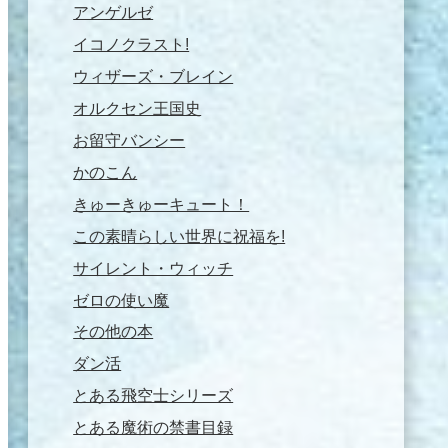
アンゲルゼ
イコノクラスト!
ウィザーズ・ブレイン
オルクセン王国史
お留守バンシー
かのこん
きゅーきゅーキュート！
この素晴らしい世界に祝福を!
サイレント・ウィッチ
ゼロの使い魔
その他の本
ダン活
とある飛空士シリーズ
とある魔術の禁書目録