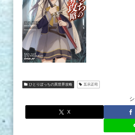
ひとりぼっちの異世界攻略
五示正司
シ
X