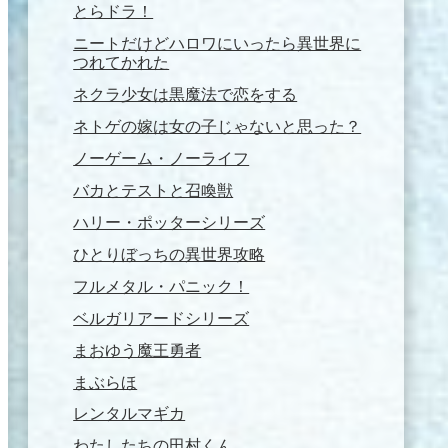
とらドラ！
ニートだけどハロワにいったら異世界に
つれてかれた
ネクラ少女は黒魔法で恋をする
ネトゲの嫁は女の子じゃないと思った？
ノーゲーム・ノーライフ
バカとテストと召喚獣
ハリー・ポッターシリーズ
ひとりぼっちの異世界攻略
フルメタル・パニック！
ベルガリアードシリーズ
まおゆう魔王勇者
まぶらほ
レンタルマギカ
わたしたちの田村くん