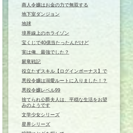
商人令嬢はお金の力で無双する
地下室ダンジョン
地球
境界線上のホライゾン
宝くじで40億当たったんだけど
実は俺、最強でした？
屍竜戦記
役立たずスキル【ログインボーナス】で
悪役令嬢は溺愛ルートに入りました！？
悪役令嬢レベル99
捨てられ公爵夫人は、平穏な生活をお望
みのようです
文学少女シリーズ
星界シリーズ