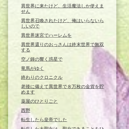
異世界に来たけど、生活魔法しか使えま
せん
異世界召喚されたけど、俺はいらないら
しいので
異世界迷宮でハーレムを
異世界還りのおっさんは終末世界で無双
する
空ノ鐘の響く惑星で
竜馬がゆく
終わりのクロニクル
老後に備えて異世界で８万枚の金貨を貯
めます
薬屋のひとりごと
西野
転生したら皇帝でした
転生した大聖女は、聖女であることをひ