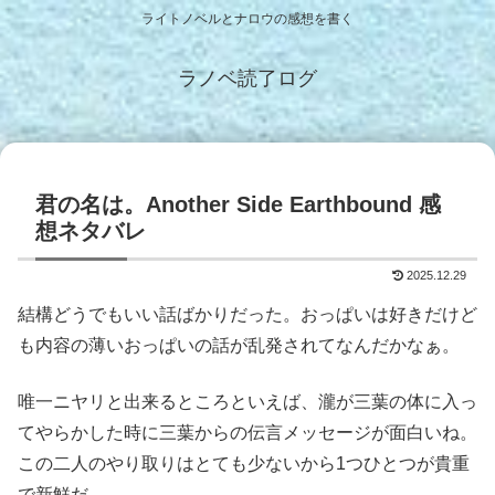
ライトノベルとナロウの感想を書く
ラノベ読了ログ
君の名は。Another Side Earthbound 感
想ネタバレ
2025.12.29
結構どうでもいい話ばかりだった。おっぱいは好きだけど
も内容の薄いおっぱいの話が乱発されてなんだかなぁ。
唯一ニヤリと出来るところといえば、瀧が三葉の体に入っ
てやらかした時に三葉からの伝言メッセージが面白いね。
この二人のやり取りはとても少ないから1つひとつが貴重
で新鮮だ。