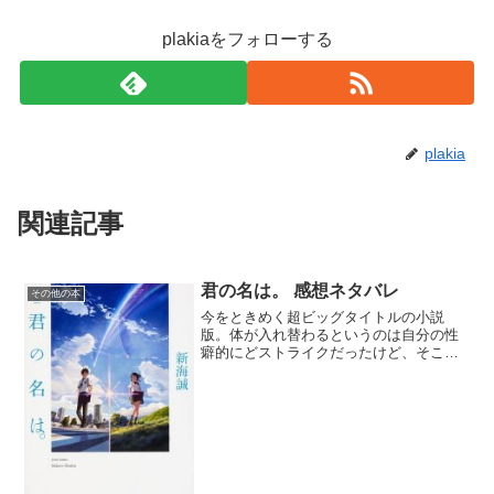
plakiaをフォローする
plakia
関連記事
君の名は。 感想ネタバレ
その他の本
今をときめく超ビッグタイトルの小説
版。体が入れ替わるというのは自分の性
癖的にどストライクだったけど、そこは
健全な一般小説だからまぁしょうがない
ね。核心の時間遡行ややり直しは超人気
要素だからそりゃ受けが良いだろう。突
然体が入れ替わって興奮、い...