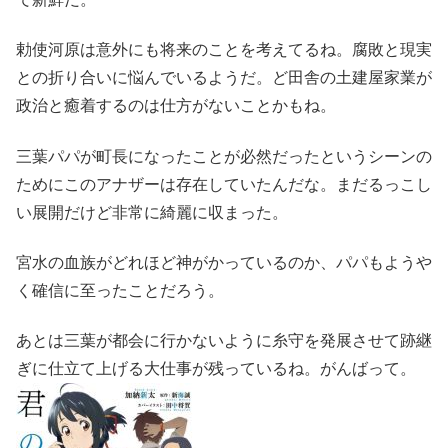
勅使河原は意外にも将来のことを考えてるね。腐敗と現実
との折り合いに悩んでいるようだ。ど田舎の土建屋家業が
政治と癒着するのは仕方がないことかもね。
三葉パパが町長になったことが必然だったというシーンの
ためにこのアナザーは存在していたんだな。まだるっこし
い展開だけど非常に綺麗に収まった。
宮水の血族がどれほど神がかっているのか、パパもようや
く確信に至ったことだろう。
あとは三葉が都会に行かないように糸守を発展させて跡継
ぎに仕立て上げる大仕事が残っているね。がんばって。