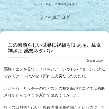
ライトノベルとナロウの感想を書く
ラノベ読了ログ
この素晴らしい世界に祝福を!1 あぁ、駄女
神さま 感想ネタバレ
2025.12.29
覇権アニメを見てラノベもといういつものパターン。読ん
でみてアニメはかなり原作に忠実だったんだね。
ただ一点、リッチーのウィズとの初対面がアニメでは省略
されてたんでそこを原作で読めてよかった。
ウィズは無害とはいえ現役の魔王軍幹部だというのに、存