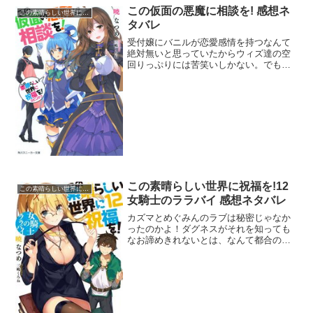
この仮面の悪魔に相談を! 感想ネ
この素晴らしい世界に祝福を!
タバレ
受付嬢にバニルが恋愛感情を持つなんて
絶対無いと思っていたからウィズ達の空
回りっぷりには苦笑いしかない。でも受
付嬢の特徴を聞かれて胸が大きいと答え
たときの二人の反応には笑った。ウィズ
とアクアは思考が幼くて似たもの同士だ
ね。ウィズのリッチー化の...
この素晴らしい世界に祝福を!12
この素晴らしい世界に祝福を!
女騎士のララバイ 感想ネタバレ
カズマとめぐみんのラブは秘密じゃなか
ったのかよ！ダグネスがそれを知っても
なお諦めきれないとは、なんて都合のい
い女。めぐみん公認の2号さんとして、ダ
クネスには夜のサポートをお願いせざる
を得ないな。税金の話は『このすば』が
ヒットした作者の心の悲...