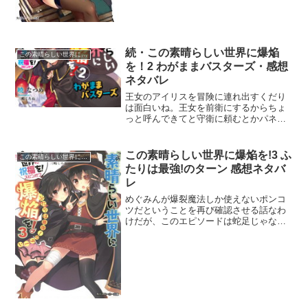
続・この素晴らしい世界に爆焔
この素晴らしい世界に祝福を!
を！2 わがままバスターズ・感想
ネタバレ
王女のアイリスを冒険に連れ出すくだり
は面白いね。王女を前衛にするからちょ
っと呼んできてと守衛に頼むとかパネ
ェ。ナイスミドルが自分が行くから勘弁
してくれと提案してきたのはアイリスが
愛されてる証拠だね。アイリスがらみは
この素晴らしい世界に爆焔を!3 ふ
この素晴らしい世界に祝福を!
ホントに面白い。あの生物学...
たりは最強!のターン 感想ネタバ
レ
めぐみんが爆裂魔法しか使えないポンコ
ツだということを再び確認させる話なわ
けだが、このエピソードは蛇足じゃない
か？悪い男にコロッと騙されそうなゆん
ゆんが可愛らしさを振りまいていたから
いいものの、めぐみんの活躍っていった
ら最後のゆんゆん公開処刑...