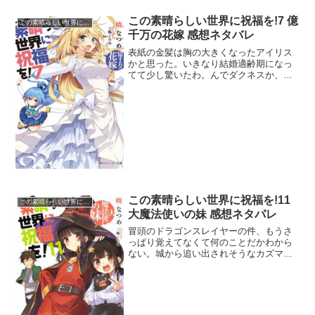
この素晴らしい世界に祝福を!7 億
この素晴らしい世界に祝福を!
千万の花嫁 感想ネタバレ
表紙の金髪は胸の大きくなったアイリス
かと思った。いきなり結婚適齢期になっ
てて少し驚いたわ。んでダクネスか、あ
まりダクネスには興味が無いから決着が
ついてくれてよかった。しかしダクネス
パパの呪いといい、予定調和な展開がち
ょっと気になったな。カズ...
この素晴らしい世界に祝福を!11
この素晴らしい世界に祝福を!
大魔法使いの妹 感想ネタバレ
冒頭のドラゴンスレイヤーの件、もうさ
っぱり覚えてなくて何のことだかわから
ない。城から追い出されそうなカズマが
レインを懐柔しようと取引を持ちかけた
ところは笑った。カズマの資産は十億超
え、この意味がわかるか？クズマさんの
交渉術はマジパネェっす。...