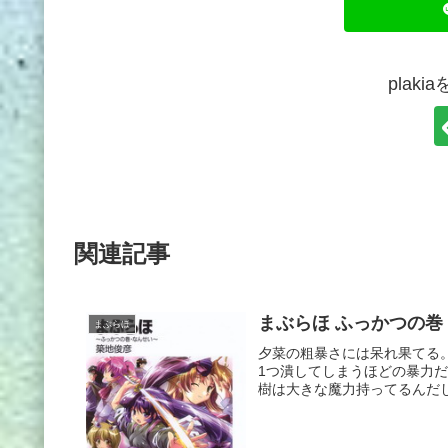
plak
関連記事
まぶらほ ふっかつの巻
まぶらほ
夕菜の粗暴さには呆れ果てる
1つ潰してしまうほどの暴力
樹は大きな魔力持ってるんだし