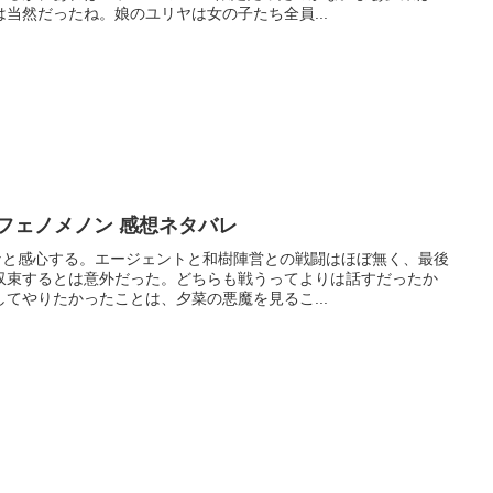
当然だったね。娘のユリヤは女の子たち全員...
フェノメノン 感想ネタバレ
たなと感心する。エージェントと和樹陣営との戦闘はほぼ無く、最後
収束するとは意外だった。どちらも戦うってよりは話すだったか
てやりたかったことは、夕菜の悪魔を見るこ...