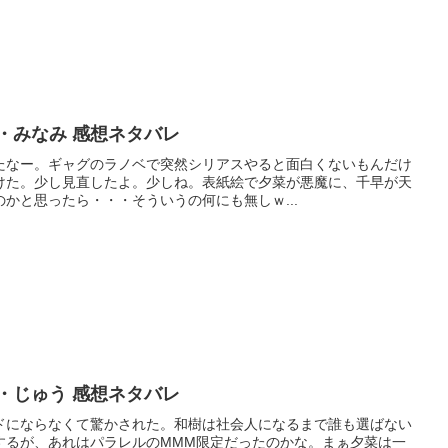
・みなみ 感想ネタバレ
たなー。ギャグのラノベで突然シリアスやると面白くないもんだけ
けた。少し見直したよ。少しね。表紙絵で夕菜が悪魔に、千早が天
かと思ったら・・・そういうの何にも無しｗ...
・じゅう 感想ネタバレ
ドにならなくて驚かされた。和樹は社会人になるまで誰も選ばない
するが、あれはパラレルのMMM限定だったのかな。まぁ夕菜は一