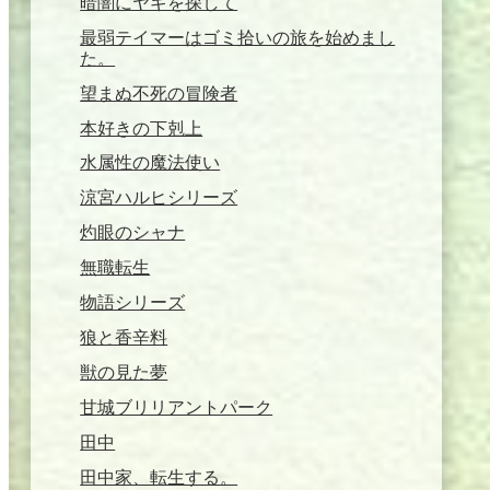
暗闇にヤギを探して
最弱テイマーはゴミ拾いの旅を始めまし
た。
望まぬ不死の冒険者
本好きの下剋上
水属性の魔法使い
涼宮ハルヒシリーズ
灼眼のシャナ
無職転生
物語シリーズ
狼と香辛料
獣の見た夢
甘城ブリリアントパーク
田中
田中家、転生する。