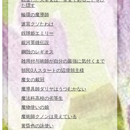
た隠す
輪環の魔導師
迷宮クソたわけ
鉄球姫エミリー
銀河英雄伝説
鋼殻のレギオス
雑用付与術師が自分の最強に気付くまで
領民0人スタートの辺境領主様
魔女の戴冠
魔導具師ダリヤはうつむかない
魔法科高校の劣等生
魔物使いの娘
魔術師クノンは見えている
黄昏色の詠使い