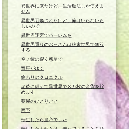
異世界に来たけど、生活魔法しか使えま
せん
異世界召喚されたけど、俺はいらないら
しいので
異世界迷宮でハーレムを
異世界還りのおっさんは終末世界で無双
する
空ノ鐘の響く惑星で
竜馬がゆく
終わりのクロニクル
老後に備えて異世界で８万枚の金貨を貯
めます
薬屋のひとりごと
西野
転生したら皇帝でした
転生した大聖女は、聖女であることをひ