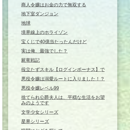
商人令嬢はお金の力で無双する
地下室ダンジョン
地球
境界線上のホライゾン
宝くじで40億当たったんだけど
実は俺、最強でした？
屍竜戦記
役立たずスキル【ログインボーナス】で
悪役令嬢は溺愛ルートに入りました！？
悪役令嬢レベル99
捨てられ公爵夫人は、平穏な生活をお望
みのようです
文学少女シリーズ
星界シリーズ