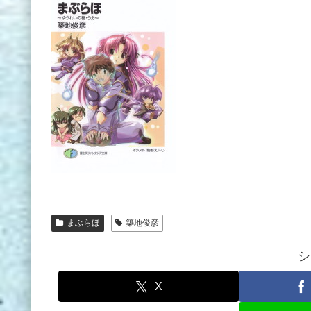
まぶらほ
築地俊彦
シ
X