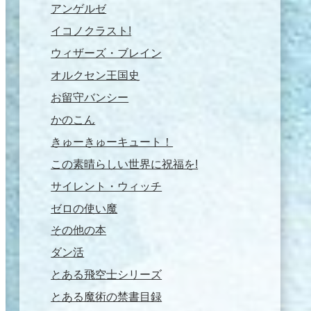
アンゲルゼ
イコノクラスト!
ウィザーズ・ブレイン
オルクセン王国史
お留守バンシー
かのこん
きゅーきゅーキュート！
この素晴らしい世界に祝福を!
サイレント・ウィッチ
ゼロの使い魔
その他の本
ダン活
とある飛空士シリーズ
とある魔術の禁書目録