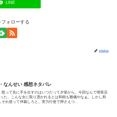
LINE
iaをフォローする
plakia
・なんせい 感想ネタバレ
。怒って先に手を出すのはいつだって夕菜から。今回なんて喫茶店
だった。こんな女に取り憑かれるとは和樹も難儀やなぁ。しかし和
それ使って仲裁しろと。実力行使で押さえつ...