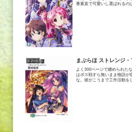
番素直で可愛いし選ばれるのは
まぶらほ ストレンジ・
まぶらほ
よく300ページで纏められ
はボス戦すら無いまま物語が
な。彼がこうまで工作活動をし