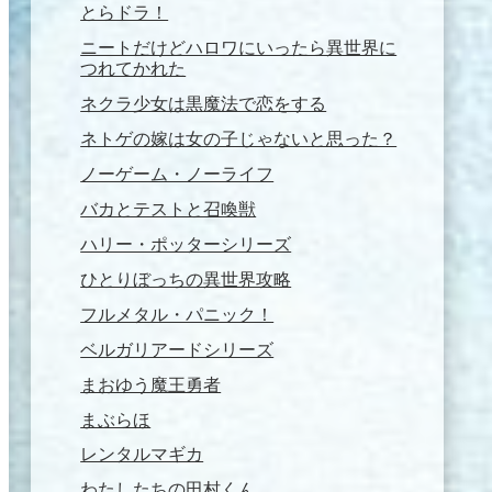
とらドラ！
ニートだけどハロワにいったら異世界に
つれてかれた
ネクラ少女は黒魔法で恋をする
ネトゲの嫁は女の子じゃないと思った？
ノーゲーム・ノーライフ
バカとテストと召喚獣
ハリー・ポッターシリーズ
ひとりぼっちの異世界攻略
フルメタル・パニック！
ベルガリアードシリーズ
まおゆう魔王勇者
まぶらほ
レンタルマギカ
わたしたちの田村くん