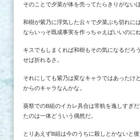
そのことで夕菜が体を売ってたらきりがない
和樹が紫乃に浮気した云々で夕菜ぶち切れに
ならいっそ既成事実を作っちゃえばいいのに
キスでもしまくれば和樹もその気になるだろ
せば折れるさ。
それにしても紫乃は変なキャラではあったけ
からのキャラなんかな。
葵祭でのB組のイカレ具合は常軌を逸しすぎだ
たのは一体どういう偶然だ。
とりあえずB組は今のうちに殺しとかないと後