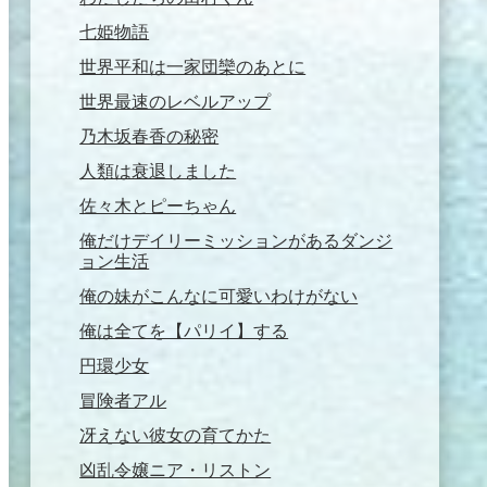
七姫物語
世界平和は一家団欒のあとに
世界最速のレベルアップ
乃木坂春香の秘密
人類は衰退しました
佐々木とピーちゃん
俺だけデイリーミッションがあるダンジ
ョン生活
俺の妹がこんなに可愛いわけがない
俺は全てを【パリイ】する
円環少女
冒険者アル
冴えない彼女の育てかた
凶乱令嬢ニア・リストン