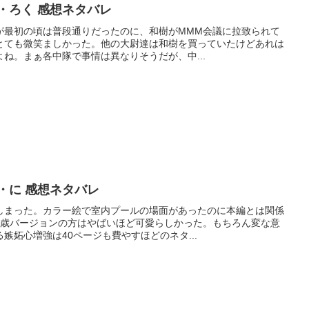
・ろく 感想ネタバレ
が最初の頃は普段通りだったのに、和樹がMMM会議に拉致られて
とても微笑ましかった。他の大尉達は和樹を買っていたけどあれは
ね。まぁ各中隊で事情は異なりそうだが、中...
・に 感想ネタバレ
しまった。カラー絵で室内プールの場面があったのに本編とは関係
5歳バージョンの方はやばいほど可愛らしかった。もちろん変な意
嫉妬心増強は40ページも費やすほどのネタ...