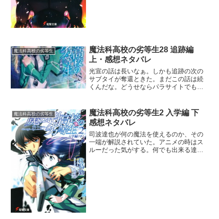
魔法科高校の劣等生28 追跡編
魔法科高校の劣等生
上・感想ネタバレ
光宣の話は長いなぁ。しかも追跡の次の
サブタイが奪還ときた。まだこの話は続
くんだな。どうせならパラサイトでも光
宣だけは特別な存在として生存を許して
欲しいわ。いつかは国益にかなう時がく
るだろうに。んん？奪還って水波の奪還
魔法科高校の劣等生2 入学編 下
魔法科高校の劣等生
だろうけど、リーナが言っ...
感想ネタバレ
司波達也が何の魔法を使えるのか、その
一端が解説されていた。アニメの時はス
ルーだった気がする。何でも出来る達也
だから2つの魔法しか使えないと言われて
も、どうせ裏ワザで万能魔法を使えちゃ
ったりするんじゃなかろうか。で、構造
情報への干渉ができる魔...