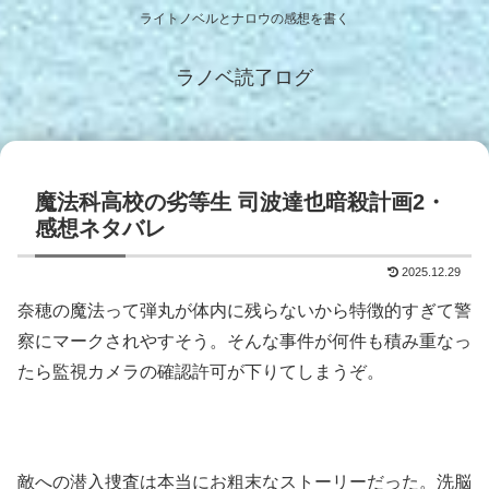
ライトノベルとナロウの感想を書く
ラノベ読了ログ
魔法科高校の劣等生 司波達也暗殺計画2・
感想ネタバレ
2025.12.29
奈穂の魔法って弾丸が体内に残らないから特徴的すぎて警
察にマークされやすそう。そんな事件が何件も積み重なっ
たら監視カメラの確認許可が下りてしまうぞ。
敵への潜入捜査は本当にお粗末なストーリーだった。洗脳