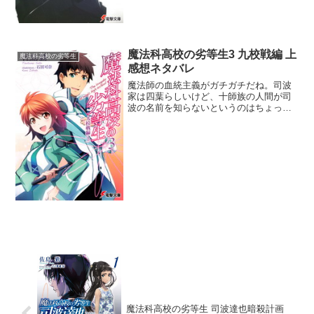
魔法科高校の劣等生3 九校戦編 上
魔法科高校の劣等生
感想ネタバレ
魔法師の血統主義がガチガチだね。司波
家は四葉らしいけど、十師族の人間が司
波の名前を知らないというのはちょっと
不自然かな。まだ高校生だからしょうが
ないということもありうるか。達也の心
を四葉家の直系が消したとか何とか。達
也が最強になりえたのは四...
魔法科高校の劣等生 司波達也暗殺計画