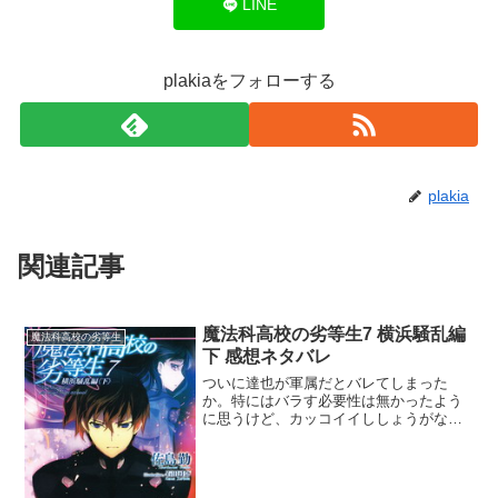
LINE
plakiaをフォローする
plakia
関連記事
魔法科高校の劣等生7 横浜騒乱編
魔法科高校の劣等生
下 感想ネタバレ
ついに達也が軍属だとバレてしまった
か。特にはバラす必要性は無かったよう
に思うけど、カッコイイししょうがない
ね。まぁこれで文民統制的に次期生徒会
長には達也はなれないな。軍属だししょ
うがないね。達也と呂剛虎がタイマンで
戦わなかったのは残念だ。深...