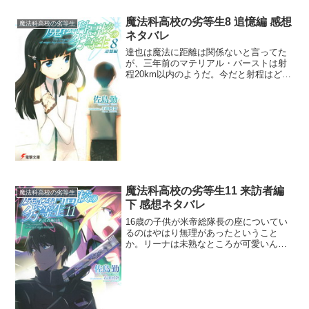
魔法科高校の劣等生8 追憶編 感想
魔法科高校の劣等生
ネタバレ
達也は魔法に距離は関係ないと言ってた
が、三年前のマテリアル・バーストは射
程20km以内のようだ。今だと射程はどう
なってるのかね。わざわざ対馬まで移動
したことからして射程が無限ということ
はなさそうだが。USNAが例の魔法師探
しを始めたが対象は...
魔法科高校の劣等生11 来訪者編
魔法科高校の劣等生
下 感想ネタバレ
16歳の子供が米帝総隊長の座についてい
るのはやはり無理があったということ
か。リーナは未熟なところが可愛いんだ
けど、シリウスの資質としてはもっと計
算高く柔軟性がある方が望まれるのだろ
うな。しかしリーナの未熟さを米帝がフ
ォローしない構造的な欠陥...