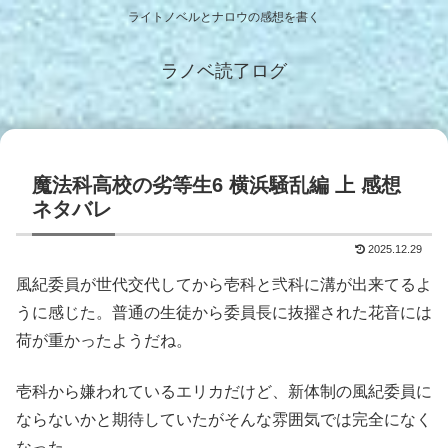
ライトノベルとナロウの感想を書く
ラノベ読了ログ
魔法科高校の劣等生6 横浜騒乱編 上 感想
ネタバレ
2025.12.29
風紀委員が世代交代してから壱科と弐科に溝が出来てるよ
うに感じた。普通の生徒から委員長に抜擢された花音には
荷が重かったようだね。
壱科から嫌われているエリカだけど、新体制の風紀委員に
ならないかと期待していたがそんな雰囲気では完全になく
なった。