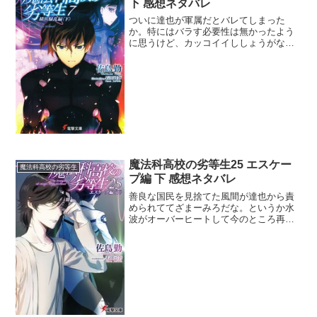
下 感想ネタバレ
ついに達也が軍属だとバレてしまった
か。特にはバラす必要性は無かったよう
に思うけど、カッコイイししょうがない
ね。まぁこれで文民統制的に次期生徒会
長には達也はなれないな。軍属だししょ
うがないね。達也と呂剛虎がタイマンで
戦わなかったのは残念だ。深...
魔法科高校の劣等生25 エスケー
魔法科高校の劣等生
プ編 下 感想ネタバレ
善良な国民を見捨てた風間が達也から責
められててざまーみろだな。というか水
波がオーバーヒートして今のところ再起
不能だから達也は激おこだろう。そうい
やもし深雪が死んだら達也は世界を滅ぼ
すとかいう与太話、まさかの本人がその
可能性を肯定したね。とは...