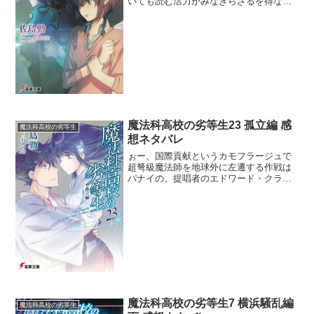
いても読む活力がみなぎらざるを得なか
った。日頃逢えない分、深雪攻めてるね
ぇ。USNAが達也を暗殺する理由っても
しUSNAが狙われたら脅威だからだよ
ね。しかしこんな理由で...
魔法科高校の劣等生23 孤立編 感
魔法科高校の劣等生
想ネタバレ
ぉー、国際貢献というカモフラージュで
超弩級魔法師を地球外に左遷する作戦は
パナイの。提唱者のエドワード・クラー
クは人間主義者なのか？そしてさらに、
空母の動力源に魔法師をパーツとして使
っているというから根が深い。人間主義
者の非人道性にリーナは切...
魔法科高校の劣等生7 横浜騒乱編
魔法科高校の劣等生