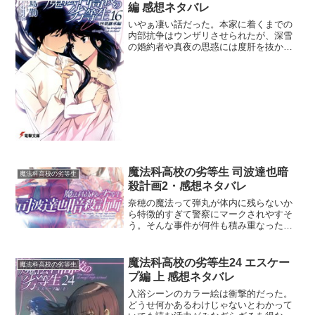
編 感想ネタバレ
いやぁ凄い話だった。本家に着くまでの
内部抗争はウンザリさせられたが、深雪
の婚約者や真夜の思惑には度肝を抜かさ
れた。達也が現当主の息子と明かされて
ヤッターと喜んだのも束の間、あっさり
嘘を看破され一体どういう決着をするの
か予想できなかった。作者...
魔法科高校の劣等生 司波達也暗
魔法科高校の劣等生
殺計画2・感想ネタバレ
奈穂の魔法って弾丸が体内に残らないか
ら特徴的すぎて警察にマークされやすそ
う。そんな事件が何件も積み重なったら
監視カメラの確認許可が下りてしまう
ぞ。敵への潜入捜査は本当にお粗末なス
トーリーだった。洗脳の方法が不明とい
魔法科高校の劣等生24 エスケー
魔法科高校の劣等生
う前提があったのに無策の単...
プ編 上 感想ネタバレ
入浴シーンのカラー絵は衝撃的だった。
どうせ何かあるわけじゃないとわかって