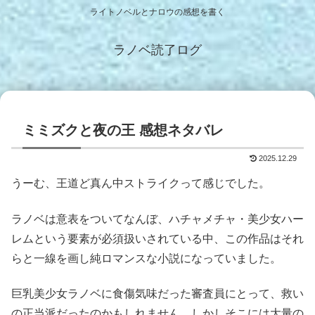
ライトノベルとナロウの感想を書く
ラノベ読了ログ
ミミズクと夜の王 感想ネタバレ
2025.12.29
うーむ、王道ど真ん中ストライクって感じでした。
ラノベは意表をついてなんぼ、ハチャメチャ・美少女ハー
レムという要素が必須扱いされている中、この作品はそれ
らと一線を画し純ロマンスな小説になっていました。
巨乳美少女ラノベに食傷気味だった審査員にとって、救い
の正当派だったのかもしれません。しかしそこには大量の