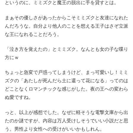
というのに、ミミズクと魔王の脱出に手を貸すとは。
まぁその優しさがあったからこそミミズクと友達になれた
んだろうな。自分より他人のことを想える王子はさぞ立派
な王になれることだろう。
「泣き方を覚えたの」とミミズク。なんとも女の子な喋り
方にｗ
ちょっと急変で戸惑ってしまうけど、まっ可愛いし！ミミ
ズクの「あたしが死んだら土に還って花になる」ってのは
どことなくロマンチックな感じがした。夜の王への変わら
ぬ愛ですね。
っと、以上が感想でした。なぜに軽そうな電撃文庫から出
たのか謎ですが、内容は万人受けしそうでいい小説だと思
う。男性より女性への受けがいいかもしれん。