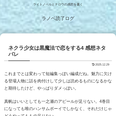
ライトノベルとナロウの感想を書く
ラノベ読了ログ
ネクラ少女は黒魔法で恋をする4 感想ネタ
バレ
2025.12.29
これまでとは変わって短編集っぽい編成だね。魅力に欠け
る登場人物に話を肉付けして少しは読めるものになるかな
と期待したけど、やっぱりダメっぽい。
真帆はいいとしても一之瀬のアピールが足りない。4巻目
になっても唯のハンサムボーイでしかなく、それだけじゃ
どうやってももの足りない。