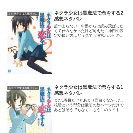
ネクラ少女は黒魔法で恋をする2
ネクラ少女は黒魔法で恋をする
感想ネタバレ
超つまらない！中盤からは読み飛ばした
くて仕方なかったけど耐えた！神門の設
定や扱い方はどう見ても涼宮ハルヒのパ
クリだね。インスパイアし過ぎ。他には
理不尽な展開が多すぎて嫌悪感抱きまく
りでした。理不尽その一。真帆の記憶消
去について。第一巻目でお...
ネクラ少女は黒魔法で恋をする1
ネクラ少女は黒魔法で恋をする
感想ネタバレ
まだ1巻目だけどあまり面白くなかった。
根暗という部分は最初の数ページだけで
あとはそうでもなく、もうこのタイトル
で話し続けるのは無理があるんじゃない
のと思えてしまう。2巻目以降どうなるん
だろ。まぁシャナのように最初の方は面
白くなくても後でブレ...