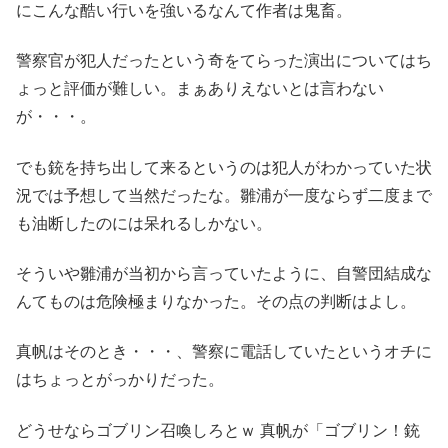
にこんな酷い行いを強いるなんて作者は鬼畜。
警察官が犯人だったという奇をてらった演出についてはち
ょっと評価が難しい。まぁありえないとは言わない
が・・・。
でも銃を持ち出して来るというのは犯人がわかっていた状
況では予想して当然だったな。雛浦が一度ならず二度まで
も油断したのには呆れるしかない。
そういや雛浦が当初から言っていたように、自警団結成な
んてものは危険極まりなかった。その点の判断はよし。
真帆はそのとき・・・、警察に電話していたというオチに
はちょっとがっかりだった。
どうせならゴブリン召喚しろとｗ 真帆が「ゴブリン！銃