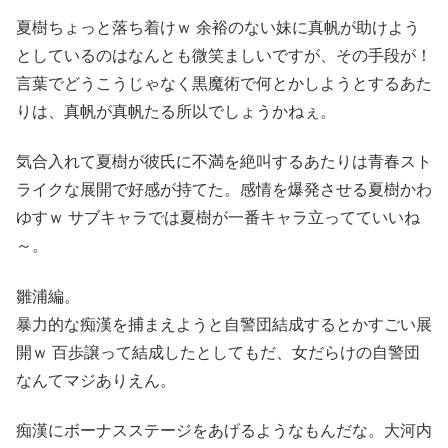
夏樹ちょっと落ち着けｗ 余裕のない妹に真帆が助けよう
としているのはなんとも微笑ましいですが、その手段が！
言葉でどうこうじゃなく黒魔術で何とかしようとするあた
りは、真帆が真帆たる所以でしょうかねぇ。
気合入れて夏樹が彼氏に不満を絶叫するあたりは青春スト
ライクな展開で好感が持てた。感情を爆発させる夏樹かわ
ゆすｗ サブキャラでは夏樹が一番キャラ立ってていいね
～。
雛浦編。
暴力的な痴漢を捕まえようと自警団結成するとかすごい展
開ｗ 百歩譲って結成したとしてもだ、女だらけの自警団
なんてマジありえん。
痴漢にボーナスステージをあげるようなもんだな。大河内