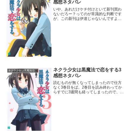
感想ネタバレ
いや、あれだけケチ付けといて新刊買わ
ないだろー？ってのが常識的な判断です
が、この新刊は伊達じゃないんですよ。
なんと言っても帯に「ついにクライマッ
クス！」だってさｗそりゃ打ち切りにも
なるさ。むしろ5巻までよく出せたなと。
そういうわけでネタとし...
ネクラ少女は黒魔法で恋をする3
ネクラ少女は黒魔法で恋をする
感想ネタバレ
読むものが無くなってしまったので仕方
なく3巻目をば。2巻目を読み終わってか
らすでに3週間も経ってしまったので、あ
の頃のピュアな嫌悪感もかなり落ち着き
ました。「記憶を消す」ってのは今後の
展開では事ある毎にデフォデリートのよ
うなので、もう気にし...