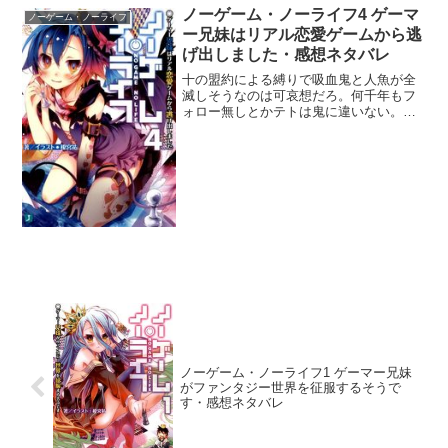
ノーゲーム・ノーライフ4 ゲーマ
ノーゲーム・ノーライフ
ー兄妹はリアル恋愛ゲームから逃
げ出しました・感想ネタバレ
十の盟約による縛りで吸血鬼と人魚が全
滅しそうなのは可哀想だろ。何千年もフ
ォロー無しとかテトは鬼に違いない。と
いうかこいつらだけ本当に絶滅寸前まで
死にまくってる件について、テトは何を
思っているのだろうか。そんな同情しか
ない状況でソラたちがナメ...
ノーゲーム・ノーライフ1 ゲーマー兄妹
がファンタジー世界を征服するそうで
す・感想ネタバレ