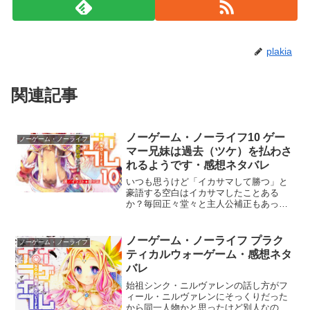
plakia
関連記事
ノーゲーム・ノーライフ10 ゲー
ノーゲーム・ノーライフ
マー兄妹は過去（ツケ）を払わさ
れるようです・感想ネタバレ
いつも思うけど「イカサマして勝つ」と
豪語する空白はイカサマしたことある
か？毎回正々堂々と主人公補正もあって
正面から勝利してるような気がする。イ
カサマしてるってのは照れ隠しかな？今
回は女性陣の掛け合いがキレッキレだっ
ノーゲーム・ノーライフ プラク
ノーゲーム・ノーライフ
た。従者枠で対立するジブリ...
ティカルウォーゲーム・感想ネタ
バレ
始祖シンク・ニルヴァレンの話し方がフ
ィール・ニルヴァレンにそっくりだった
から同一人物かと思ったけど別人なの