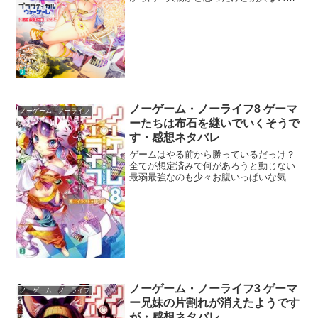
か。六千年以上生きていてもこの世界じ
ゃありえそうでなぁ。フィールの同性愛
って冗談だと思ってた。暴露自体は最近
のようだけど始祖から続く遺...
ノーゲーム・ノーライフ8 ゲーマ
ノーゲーム・ノーライフ
ーたちは布石を継いでいくそうで
す・感想ネタバレ
ゲームはやる前から勝っているだっけ？
全てが想定済みで何があろうと動じない
最弱最強なのも少々お腹いっぱいな気が
しないでもない。まぁそれよりも駆け引
きがややこしすぎてわけがわからない。
エルフだプラムだのはもはや何を言って
いるのかわからんからイノ...
ノーゲーム・ノーライフ3 ゲーマ
ノーゲーム・ノーライフ
ー兄妹の片割れが消えたようです
が・感想ネタバレ