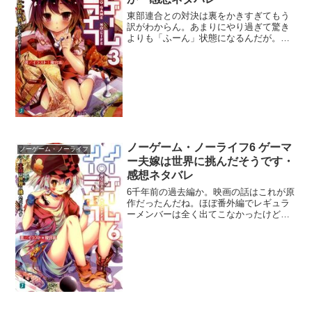
東部連合との対決は裏をかきすぎてもう
訳がわからん。あまりにやり過ぎて驚き
よりも「ふーん」状態になるんだが。ま
ぁいいか。今巻の見所はクラミーとフィ
ーの掛け合いだな。お互いを信頼しきっ
ているのがいい。しかしエルフのフィー
は本当に信頼しても大丈夫...
ノーゲーム・ノーライフ6 ゲーマ
ノーゲーム・ノーライフ
ー夫嫁は世界に挑んだそうです・
感想ネタバレ
6千年前の過去編か。映画の話はこれが原
作だったんだね。ほぼ番外編でレギュラ
ーメンバーは全く出てこなかったけど、
そこそこ面白かった。序盤はシリアスを
やられてもなぁって感じだったけど、エ
クスマキナのシュヴィを隠れ家につれて
って誤解が発生したとこ...