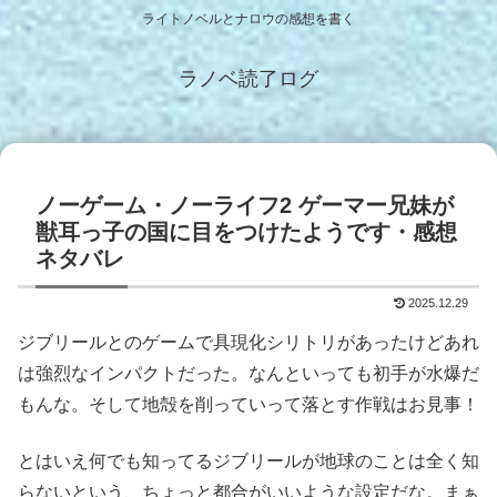
ライトノベルとナロウの感想を書く
ラノベ読了ログ
ノーゲーム・ノーライフ2 ゲーマー兄妹が
獣耳っ子の国に目をつけたようです・感想
ネタバレ
2025.12.29
ジブリールとのゲームで具現化シリトリがあったけどあれ
は強烈なインパクトだった。なんといっても初手が水爆だ
もんな。そして地殻を削っていって落とす作戦はお見事！
とはいえ何でも知ってるジブリールが地球のことは全く知
らないという、ちょっと都合がいいような設定だな。まぁ