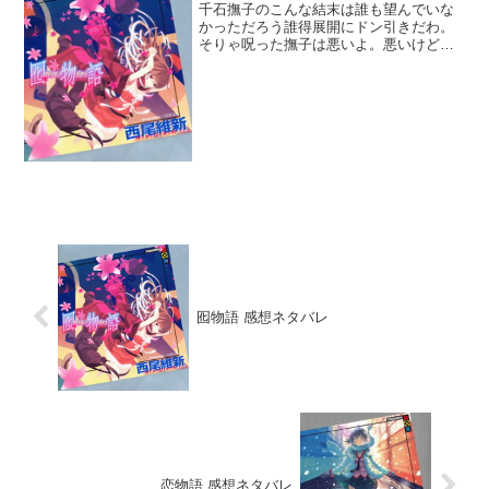
千石撫子のこんな結末は誰も望んでいな
かっただろう誰得展開にドン引きだわ。
そりゃ呪った撫子は悪いよ。悪いけど
さ、平行世界のルートXで人類を滅亡させ
た阿良々木暦と忍野忍の前科に比べれば
大したことない。いやマジで。特に忍さ
んには噛み付く権利も無い...
囮物語 感想ネタバレ
恋物語 感想ネタバレ