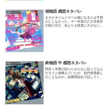
傾物語 感想ネタバレ
物語シリーズ
まさかタイムトラベル物になるとは予想
だにしなかった。十一年前の八九寺真宵
の助け方が、命よりも怪異にさせない事
に重きを置いていたけど、真宵に会わな
いことで暦の人格形成に影響が出そうで
心配だった。まぁ案の定だったわけだ
が、怪異としての真宵が居な...
終物語 中 感想ネタバレ
物語シリーズ
阿良々木暦が語りたがらない話ってなん
だろうと身構えていたが、初代怪異殺し
のことなのか。結構理詰めで話してくる
奴で面白かったから生き残って欲しかっ
た。決闘は死なないように配慮とか言っ
ておきながら結局は即死vs即死なんだも
んなぁ。まぁヴァンパイ...