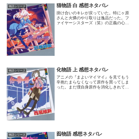
猫物語 白 感想ネタバレ
物語シリーズ
掛け合いのキレが戻っていた。特にヶ原
さんと火憐のやり取りは逸品だった。フ
ァイヤーシスターズ（笑）の正義の心を
匠に誘導してまんまと操作されていたの
が可愛らしかった。嫉妬ということから
暦とヒタギの関係にかと思いきや、まさ
かの両親に対してとはね。...
化物語 上 感想ネタバレ
物語シリーズ
アニメの『まよいマイマイ』を見てもう
辛抱たまらなくなって原作を買ってしま
った。まだ僕自身原作を消化しきれてい
ない感はあるけど、アニメは原作の良さ
を十二分に引き出していたと思う。そし
てアニメの間の取り方や演出は神レベル
だったとべた褒めしておき...
囮物語 感想ネタバレ
物語シリーズ