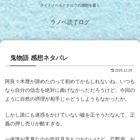
ライトノベルとナロウの感想を書く
ラノベ読了ログ
鬼物語 感想ネタバレ
2025.12.29
阿良々木暦が諦めたのって初めてかもしれないね。いつも
なら自分の信念を絶対に曲げなかっただろうけど、今回の
ように自然の摂理が相手じゃどうしようもなかったか。
しかし誰にも迷惑をかけていない嘘を正そうだなんて、正
義の押し売りが酷すぎる。
一体誰が黒幕なのか皆目見当もつかないけど、忍野扇、お