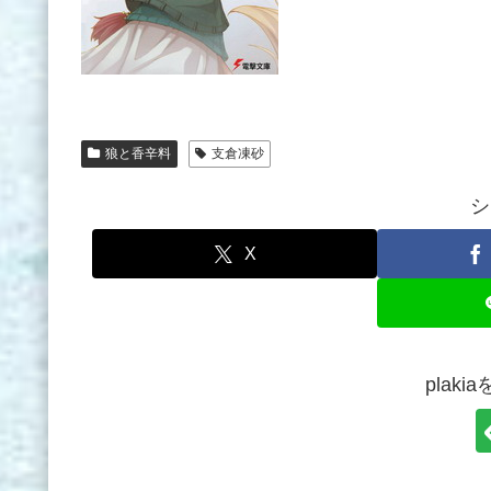
狼と香辛料
支倉凍砂
シ
X
plak