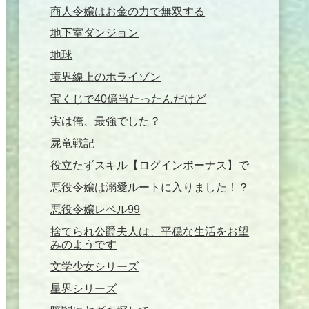
商人令嬢はお金の力で無双する
地下室ダンジョン
地球
境界線上のホライゾン
宝くじで40億当たったんだけど
実は俺、最強でした？
屍竜戦記
役立たずスキル【ログインボーナス】で
悪役令嬢は溺愛ルートに入りました！？
悪役令嬢レベル99
捨てられ公爵夫人は、平穏な生活をお望
みのようです
文学少女シリーズ
星界シリーズ