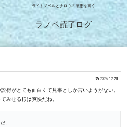
ライトノベルとナロウの感想を書く
ラノベ読了ログ
2025.12.29
や説得がとても面白くて見事としか言いようがない。
ってみせる様は爽快だね。
璧だ。