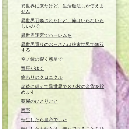
異世界に来たけど、生活魔法しか使えま
せん
異世界召喚されたけど、俺はいらないら
しいので
異世界迷宮でハーレムを
異世界還りのおっさんは終末世界で無双
する
空ノ鐘の響く惑星で
竜馬がゆく
終わりのクロニクル
老後に備えて異世界で８万枚の金貨を貯
めます
薬屋のひとりごと
西野
転生したら皇帝でした
転生した大聖女は、聖女であることをひ