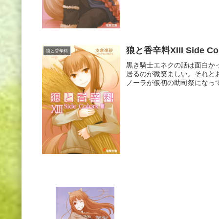
狼と香辛料XIII Side Co
狼と香辛料
黒き騎士エネクの話は面白か
居るのが微笑ましい。それと
ノーラが仮初の助司祭になって