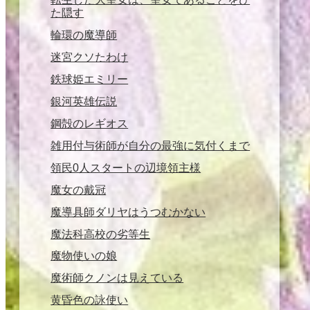
た隠す
輪環の魔導師
迷宮クソたわけ
鉄球姫エミリー
銀河英雄伝説
鋼殻のレギオス
雑用付与術師が自分の最強に気付くまで
領民0人スタートの辺境領主様
魔女の戴冠
魔導具師ダリヤはうつむかない
魔法科高校の劣等生
魔物使いの娘
魔術師クノンは見えている
黄昏色の詠使い