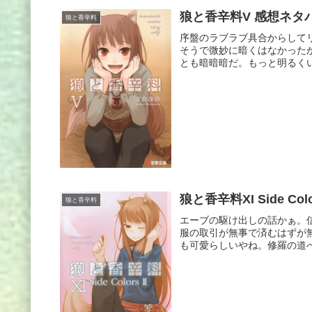
狼と香辛料V 感想ネタ
狼と香辛料
序盤のラブラブ具合からして
そうで微妙に暗くはなかった
とも暗暗暗だ。もっと明るくいっ
狼と香辛料XI Side Col
狼と香辛料
エーブの駆け出しの話かぁ。
服の取引が無事で済むはずが
も可愛らしいやね。修羅の道へ