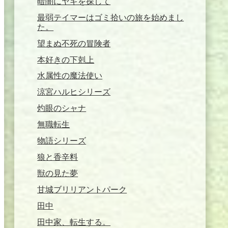
暗闇にヤギを探して
最弱テイマーはゴミ拾いの旅を始めまし
た。
望まぬ不死の冒険者
本好きの下剋上
水属性の魔法使い
涼宮ハルヒシリーズ
灼眼のシャナ
無職転生
物語シリーズ
狼と香辛料
獣の見た夢
甘城ブリリアントパーク
田中
田中家、転生する。