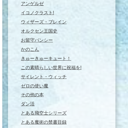
アンゲルゼ
イコノクラスト!
ウィザーズ・ブレイン
オルクセン王国史
お留守バンシー
かのこん
きゅーきゅーキュート！
この素晴らしい世界に祝福を!
サイレント・ウィッチ
ゼロの使い魔
その他の本
ダン活
とある飛空士シリーズ
とある魔術の禁書目録