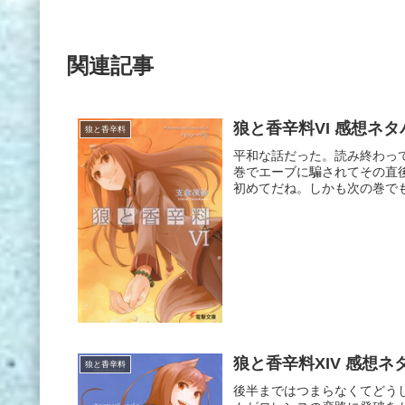
関連記事
狼と香辛料VI 感想ネタ
狼と香辛料
平和な話だった。読み終わっ
巻でエーブに騙されてその直
初めてだね。しかも次の巻でも
狼と香辛料XIV 感想ネ
狼と香辛料
後半まではつまらなくてどう