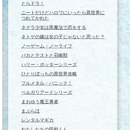
とらドラ！
ニートだけどハロワにいったら異世界に
つれてかれた
ネクラ少女は黒魔法で恋をする
ネトゲの嫁は女の子じゃないと思った？
ノーゲーム・ノーライフ
バカとテストと召喚獣
ハリー・ポッターシリーズ
ひとりぼっちの異世界攻略
フルメタル・パニック！
ベルガリアードシリーズ
まおゆう魔王勇者
まぶらほ
レンタルマギカ
わたしたちの田村くん