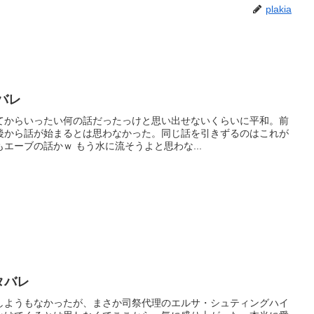
plakia
バレ
てからいったい何の話だったっけと思い出せないくらいに平和。前
後から話が始まるとは思わなかった。同じ話を引きずるのはこれが
エーブの話かｗ もう水に流そうよと思わな...
タバレ
しようもなかったが、まさか司祭代理のエルサ・シュティングハイ