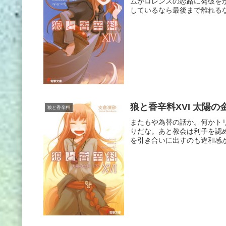
ムがロレンスの恋路に発破を
しているなら最後まで離れるな
狼と香辛料XVI 太陽の
狼と香辛料
またもや為替の話か。何かト
りだな。あと教会は利子を認
を引き合いに出すのも違和感が