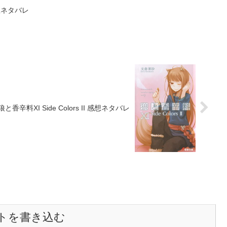
想ネタバレ
狼と香辛料XI Side Colors II 感想ネタバレ
トを書き込む