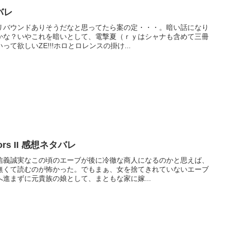
バレ
リバウンドありそうだなと思ってたら案の定・・・。暗い話になり
かな？いやこれを暗いとして、電撃夏（ｒｙはシャナも含めて三冊
て欲しいZE!!!ホロとロレンスの掛け...
ors II 感想ネタバレ
信義誠実なこの頃のエーブが後に冷徹な商人になるのかと思えば、
無くて読むのが怖かった。でもまぁ、女を捨てきれていないエーブ
進まずに元貴族の娘として、まともな家に嫁...