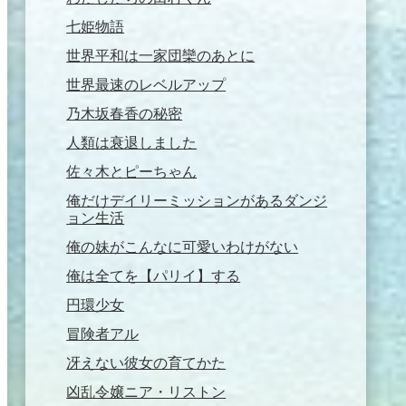
七姫物語
世界平和は一家団欒のあとに
世界最速のレベルアップ
乃木坂春香の秘密
人類は衰退しました
佐々木とピーちゃん
俺だけデイリーミッションがあるダンジ
ョン生活
俺の妹がこんなに可愛いわけがない
俺は全てを【パリイ】する
円環少女
冒険者アル
冴えない彼女の育てかた
凶乱令嬢ニア・リストン