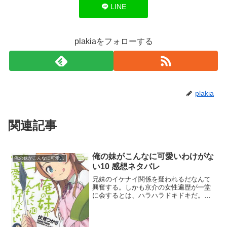
LINE
plakiaをフォローする
plakia
関連記事
俺の妹がこんなに可愛いわけがな
俺の妹がこんなに可愛いわけがない
い10 感想ネタバレ
兄妹のイケナイ関係を疑われるだなんて
興奮する。しかも京介の女性遍歴が一堂
に会するとは、ハラハラドキドキだ。京
介の餌付けを誰が担当するかで揉めた時
は、いつもは押しの弱い麻奈美が珍しく
一歩も引かなかったのが意外だった。と