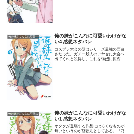
は言え、麻奈美は恋愛感情...
俺の妹がこんなに可愛いわけがな
俺の妹がこんなに可愛いわけがない
い4 感想ネタバレ
コスプレ大会の話はシリーズ最強の面白
さだった。ガチ一般人のアヤセに大会へ
出てくれと説得し、これを強烈に拒否す
る様がちょっと快感だな。「この変態っ!
ブチ殺しますよっ!もう通報しますっ!」っ
て、それ我々の業界ではご褒美です。い
やホントにもう。ん...
俺の妹がこんなに可愛いわけがな
俺の妹がこんなに可愛いわけがない
い1 感想ネタバレ
オタクが登場する作品にはろくなものが
無いというのが経験則としてある。『乃