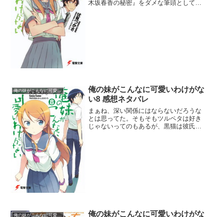
木坂春香の秘密』をダメな筆頭として、
オタクが出てくると一般人との差異ばか
りに話が及んで大抵つまらなくなる。そ
ういう意味で今作を読み始めてオタクの
話だと気づいた時にはガッ...
俺の妹がこんなに可愛いわけがな
俺の妹がこんなに可愛いわけがない
い8 感想ネタバレ
まぁね、深い関係にはならないだろうな
とは思ってた。そもそもツルペタは好き
じゃないってのもあるが、黒猫は彼氏の
気持ちを無視して勝手すぎた。現在進行
形で酷い悪女だ。桐乃・京介・黒猫とと
らドラの大河・竜児・実乃梨の関係が少
し似ている。竜児と実乃梨...
俺の妹がこんなに可愛いわけがな
俺の妹がこんなに可愛いわけがない