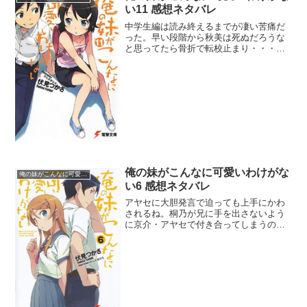
い11 感想ネタバレ
中学生編は読み終えるまでが凄い苦痛だ
った。早い段階から秋美は死ぬだろうな
と思ってたら骨折で転校止まり・・・で
もキツイわ。麻奈美が教室でキレてくれ
たから重い雰囲気が薄れたけども、ここ
まで深刻なエピソードを持ってくるのか
と作者が憎らしい。それで...
俺の妹がこんなに可愛いわけがな
俺の妹がこんなに可愛いわけがない
い6 感想ネタバレ
アヤセに大胆発言で迫っても上手にかわ
されるね。桐乃が兄に手を出さないよう
に京介・アヤセで付き合ってしまうのも
ありだと思うんだが、アヤセがもっと大
胆発言を真に受けてくれたらなぁ。「セ
ツメイ。早く」な展開には笑った。短い
言葉に怒りが凝縮されてる...