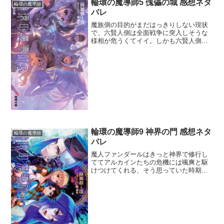
輪環の魔導師5 傀儡の城 感想ネタ
輪環の魔導師
バレ
魔族側の目的がまだはっきりしない現状
で、六賢人側は全面戦争に突入しそうな
様相が危うくてイイ。しかも六賢人側の
正義を揺るがす発言もあったことだし今
後の展開はちょっと面白くなってきそう
だ。ハイヤード工房にいたころのルナス
ティアは普通の人格だった...
輪環の魔導師9 神界の門 感想ネタ
輪環の魔導師
バレ
魔人ファンダールはきっと神界で修行し
ててアルカインたちの危機には颯爽と駆
けつけてくれる、そう思っていた時期が
ありました。それがまさか神界に飛ばさ
れて石化されていたとは、情けなくてし
ょうがない。魔人が戻ってくればどうに
かなるとは一体なんだった...