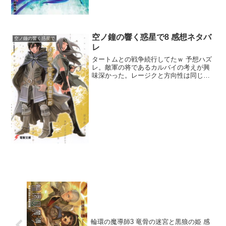
空ノ鐘の響く惑星で8 感想ネタバ
空ノ鐘の響く惑星で
レ
タートムとの戦争続行してたｗ 予想ハズ
レ。敵軍の将であるカルバイの考えが興
味深かった。レージクと方向性は同じだ
ったけど、まさかタートムの国土を捨て
てでもアルセイフの肥えた国土を欲しが
っていたとはなぁ。話し合いで解決でき
ない状況にまで至ってい...
輪環の魔導師3 竜骨の迷宮と黒狼の姫 感