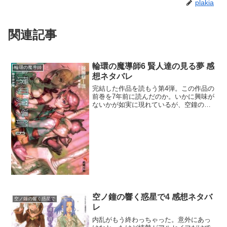
plakia
関連記事
輪環の魔導師6 賢人達の見る夢 感
輪環の魔導師
想ネタバレ
完結した作品を読もう第4弾。この作品の
前巻を7年前に読んだのか。いかに興味が
ないかが如実に現れているが、空鐘の作
者の作品なんだし読むしかない。ちなみ
に全10巻になる。前巻を縦読みしないと
状況がさっぱりだったけど、魔族の狙い
は神界への進出とい...
空ノ鐘の響く惑星で4 感想ネタバ
空ノ鐘の響く惑星で
レ
内乱がもう終わっちゃった。意外にあっ