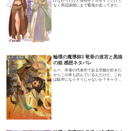
けなかったけど情勢がアルセイフだけで
なく周辺諸国にまで緊張が走ってきたの
で内乱はさっさとテンポよく終わらせた
のはいいね。ところで周辺諸国の位置関
係が分かりづらい。タートムが北ってく
らいしかイメージできなか...
輪環の魔導師3 竜骨の迷宮と黒狼
輪環の魔導師
の姫 感想ネタバレ
んー、作者の代表作である空鐘が好きだ
からこの本も読んでいるんだけど、これ
は駄作になりそうじゃないか？キャラク
ターにあんまり魅力を感じないなぁ。そ
れに王家がからんできてどことなく空鐘
とダブって見えなくもない。魔道具で勝
敗が決まるというのが戦闘...