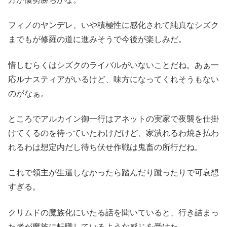
フィノのヤンデレ、いや積極性に感化されて純真なシズク
までもが修羅の道に進みそうで今後が楽しみだ。
惜しむらくはシズクのライバルがいないことだね。あぁ一
応ルナスティアがいるけど、味方になってくれそうもない
のがなぁ。
ところでアルカイン御一行はアネットの実家で夜襲を仕掛
けてくるのを待っていたわけだけど、家潰れるわ焼き払わ
れるわは想定内だし待ち伏せ作戦は鬼畜の所行だね。
これで領主が生還しなかったら踏んだり蹴ったりで可哀想
すぎる。
クリムドの魔族化にいたる話を聞いていると、行き詰まっ
た者が魔族に転職しているような感じを受けた。