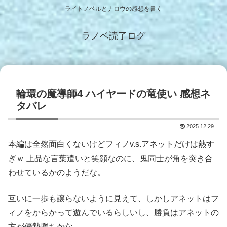
ライトノベルとナロウの感想を書く
ラノベ読了ログ
輪環の魔導師4 ハイヤードの竜使い 感想ネ
タバレ
2025.12.29
本編は全然面白くないけどフィノv.s.アネットだけは熱す
ぎｗ 上品な言葉遣いと笑顔なのに、鬼同士が角を突き合
わせているかのようだな。
互いに一歩も譲らないように見えて、しかしアネットはフ
ィノをからかって遊んでいるらしいし、勝負はアネットの
方が優勢勝ちかな。