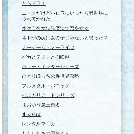
とらドラ！
ニートだけどハロワにいったら異世界に
つれてかれた
ネクラ少女は黒魔法で恋をする
ネトゲの嫁は女の子じゃないと思った？
ノーゲーム・ノーライフ
バカとテストと召喚獣
ハリー・ポッターシリーズ
ひとりぼっちの異世界攻略
フルメタル・パニック！
ベルガリアードシリーズ
まおゆう魔王勇者
まぶらほ
レンタルマギカ
わたしたちの田村くん