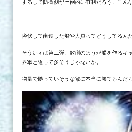
するしで防衛側が圧倒的に有利だろう。こん
降伏して鹵獲した船や人員ってどうしてるん
そういえば第二弾、敵側のほうが船を作るキ
界軍と違って多そうじゃないか。
物量で勝っていそうな敵に本当に勝てるんだ