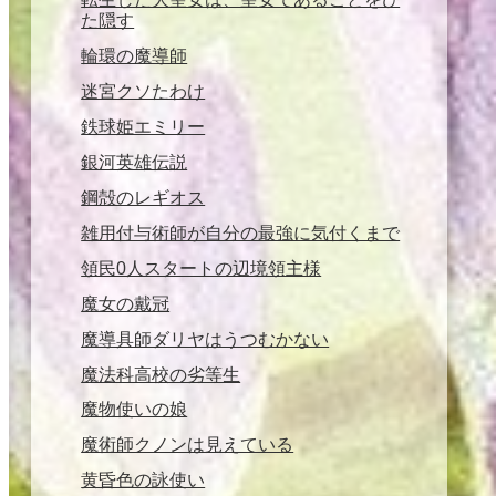
た隠す
輪環の魔導師
迷宮クソたわけ
鉄球姫エミリー
銀河英雄伝説
鋼殻のレギオス
雑用付与術師が自分の最強に気付くまで
領民0人スタートの辺境領主様
魔女の戴冠
魔導具師ダリヤはうつむかない
魔法科高校の劣等生
魔物使いの娘
魔術師クノンは見えている
黄昏色の詠使い