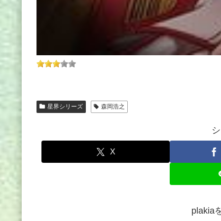
星界シリーズ
森岡浩之
シ
X
plak