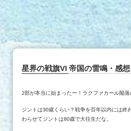
星界の戦旗VI 帝国の雷鳴・感
2部が本当に始まったー！ラクファカール陥落
ジントは30歳くらい？戦争を百年以内には終
わらせてジントは80歳で大往生だな。