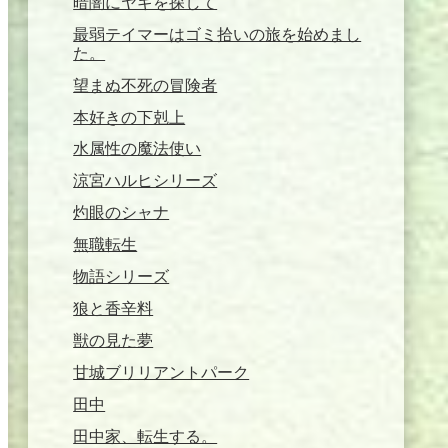
暗闇にヤギを探して
最弱テイマーはゴミ拾いの旅を始めまし
た。
望まぬ不死の冒険者
本好きの下剋上
水属性の魔法使い
涼宮ハルヒシリーズ
灼眼のシャナ
無職転生
物語シリーズ
狼と香辛料
獣の見た夢
甘城ブリリアントパーク
田中
田中家、転生する。