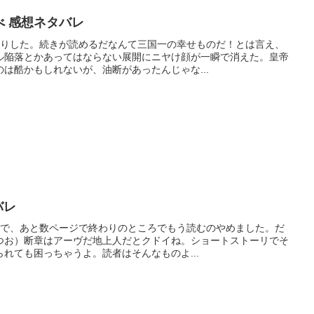
べ 感想ネタバレ
くりした。続きが読めるだなんて三国一の幸せものだ！とは言え、
ル陥落とかあってはならない展開にニヤけ顔が一瞬で消えた。皇帝
は酷かもしれないが、油断があったんじゃな...
バレ
読んで、あと数ページで終わりのところでもう読むのやめました。だ
つお）断章はアーヴだ地上人だとクドイね。ショートストーリでそ
れても困っちゃうよ。読者はそんなものよ...