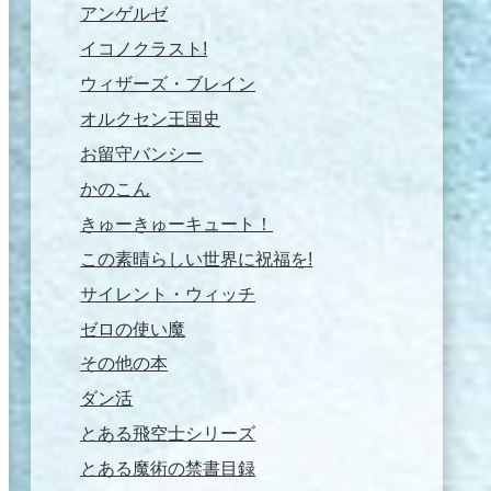
アンゲルゼ
イコノクラスト!
ウィザーズ・ブレイン
オルクセン王国史
お留守バンシー
かのこん
きゅーきゅーキュート！
この素晴らしい世界に祝福を!
サイレント・ウィッチ
ゼロの使い魔
その他の本
ダン活
とある飛空士シリーズ
とある魔術の禁書目録