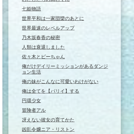
七姫物語
世界平和は一家団欒のあとに
世界最速のレベルアップ
乃木坂春香の秘密
人類は衰退しました
佐々木とピーちゃん
俺だけデイリーミッションがあるダンジ
ョン生活
俺の妹がこんなに可愛いわけがない
俺は全てを【パリイ】する
円環少女
冒険者アル
冴えない彼女の育てかた
凶乱令嬢ニア・リストン