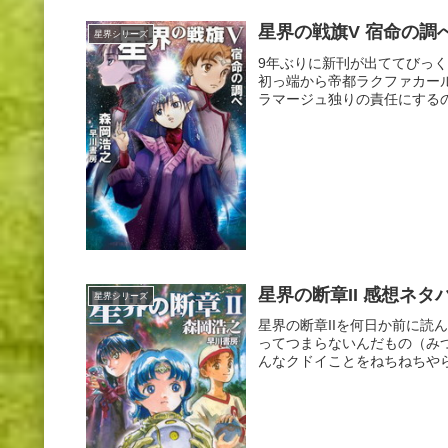
星界の戦旗V 宿命の調
星界シリーズ
9年ぶりに新刊が出ててびっ
初っ端から帝都ラクファカー
ラマージュ独りの責任にするの
星界の断章II 感想ネタ
星界シリーズ
星界の断章IIを何日か前に
ってつまらないんだもの（み
んなクドイことをねちねちやら