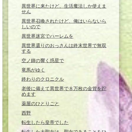
異世界に来たけど、生活魔法しか使えま
せん
異世界召喚されたけど、俺はいらないら
しいので
異世界迷宮でハーレムを
異世界還りのおっさんは終末世界で無双
する
空ノ鐘の響く惑星で
竜馬がゆく
終わりのクロニクル
老後に備えて異世界で８万枚の金貨を貯
めます
薬屋のひとりごと
西野
転生したら皇帝でした
転生した大聖女は、聖女であることをひ