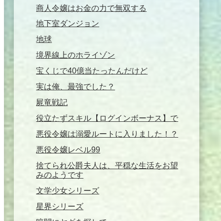
商人令嬢はお金の力で無双する
地下室ダンジョン
地球
境界線上のホライゾン
宝くじで40億当たったんだけど
実は俺、最強でした？
屍竜戦記
役立たずスキル【ログインボーナス】で
悪役令嬢は溺愛ルートに入りました！？
悪役令嬢レベル99
捨てられ公爵夫人は、平穏な生活をお望
みのようです
文学少女シリーズ
星界シリーズ