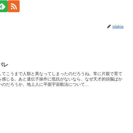
plakia
バレ
してこうまで人類と異なってしまったのだろうね。常に片親で育て
を感じる。あと遺伝子操作に抵抗がないなら、なぜ天才的頭脳ばか
のだろうか。地上人に平面宇宙航法について...