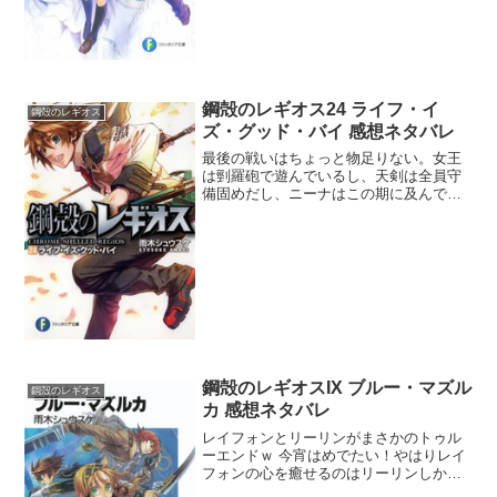
鋼殻のレギオス24 ライフ・イ
鋼殻のレギオス
ズ・グッド・バイ 感想ネタバレ
最後の戦いはちょっと物足りない。女王
は剄羅砲で遊んでいるし、天剣は全員守
備固めだし、ニーナはこの期に及んで一
人だけで戦おうとする。しかもラスボス
が弱いときた。まぁ手加減してくれない
とレイフォンが活躍出来ないんだけど
ね。十七小隊の後方支援は魅...
鋼殻のレギオスIX ブルー・マズル
鋼殻のレギオス
カ 感想ネタバレ
レイフォンとリーリンがまさかのトゥル
ーエンドｗ 今宵はめでたい！やはりレイ
フォンの心を癒せるのはリーリンしかい
なかったか。十五年間を共に支え合った