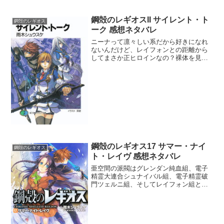
鋼殻のレギオスII サイレント・ト
鋼殻のレギオス
ーク 感想ネタバレ
ニーナって凛々しい系だから好きになれ
ないんだけど、レイフォンとの距離から
してまさか正ヒロインなの？裸体を見せ
つけてレイフォンを誘惑するなんて狡猾
な！リーリン・フェリ・メイシェンなら
歓迎なんだけどなぁ。フェリが自分を呼
び捨てにさせるためにレイ...
鋼殻のレギオス17 サマー・ナイ
鋼殻のレギオス
ト・レイヴ 感想ネタバレ
亜空間の派閥はグレンダン純血組、電子
精霊大連合シュナイバル組、電子精霊破
門ツェルニ組、そしてレイフォン組とカ
リアンか。ひとつの目的の為によくもこ
こまで足並みが揃わないものだな。ちょ
っと笑える。まぁレイフォンはまだ目的
すら見えていないけどね。...