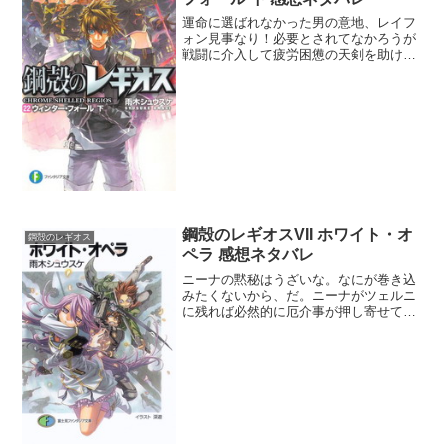
運命に選ばれなかった男の意地、レイフ
ォン見事なり！必要とされてなかろうが
戦闘に介入して疲労困憊の天剣を助け、
さらにはレヴァンティン討伐でスーパー
アシスト。運命論者だけでは敗北してい
ただろうし、ちょっと運命さんには土下
座してもらう必要がありそ...
鋼殻のレギオスVII ホワイト・オ
鋼殻のレギオス
ペラ 感想ネタバレ
ニーナの黙秘はうざいな。なにが巻き込
みたくないから、だ。ニーナがツェルニ
に残れば必然的に厄介事が押し寄せてく
るだろ。さっさとグレンダンに連行され
ろ。あとレイフォンに色目使うな泥棒猫
め。フェリ念願のお姫様抱っこをしても
らってご満悦ｗ どうせな...