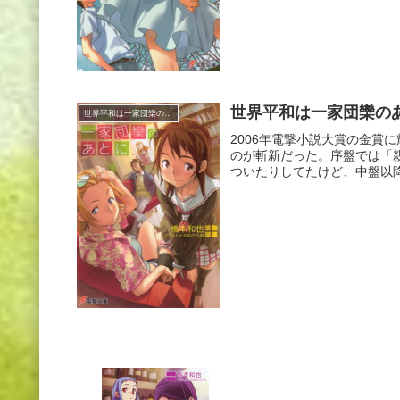
世界平和は一家団欒のあ
世界平和は一家団欒のあとに
2006年電撃小説大賞の金賞
のが斬新だった。序盤では「
ついたりしてたけど、中盤以降