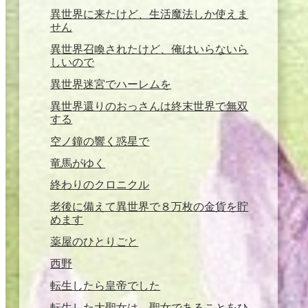
異世界に来たけど、生活魔法しか使えま
せん
異世界召喚されたけど、俺はいらないら
しいので
異世界迷宮でハーレムを
異世界還りのおっさんは終末世界で無双
する
空ノ鐘の響く惑星で
竜馬がゆく
終わりのクロニクル
老後に備えて異世界で８万枚の金貨を貯
めます
薬屋のひとりごと
西野
転生したら皇帝でした
転生した大聖女は、聖女であることをひ