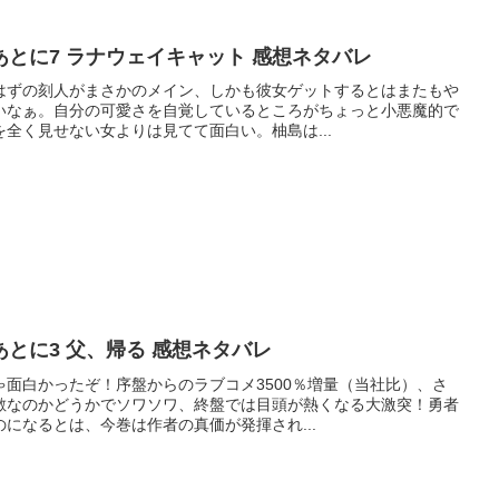
とに7 ラナウェイキャット 感想ネタバレ
はずの刻人がまさかのメイン、しかも彼女ゲットするとはまたもや
いなぁ。自分の可愛さを自覚しているところがちょっと小悪魔的で
全く見せない女よりは見てて面白い。柚島は...
とに3 父、帰る 感想ネタバレ
面白かったぞ！序盤からのラブコメ3500％増量（当社比）、さ
敵なのかどうかでソワソワ、終盤では目頭が熱くなる大激突！勇者
になるとは、今巻は作者の真価が発揮され...