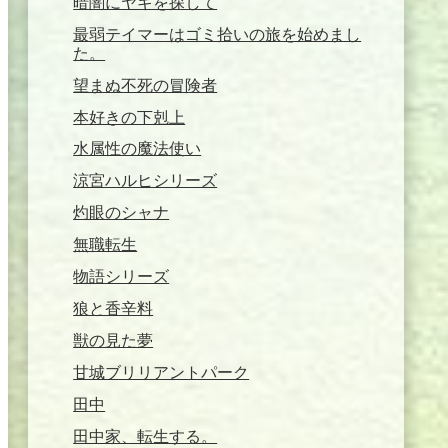
暗闇にヤギを探して
最弱テイマーはゴミ拾いの旅を始めまし
た。
望まぬ不死の冒険者
本好きの下剋上
水属性の魔法使い
涼宮ハルヒシリーズ
灼眼のシャナ
無職転生
物語シリーズ
狼と香辛料
獣の見た夢
甘城ブリリアントパーク
田中
田中家、転生する。