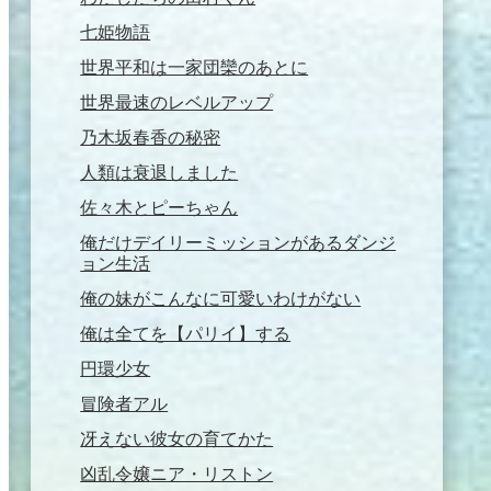
七姫物語
世界平和は一家団欒のあとに
世界最速のレベルアップ
乃木坂春香の秘密
人類は衰退しました
佐々木とピーちゃん
俺だけデイリーミッションがあるダンジ
ョン生活
俺の妹がこんなに可愛いわけがない
俺は全てを【パリイ】する
円環少女
冒険者アル
冴えない彼女の育てかた
凶乱令嬢ニア・リストン