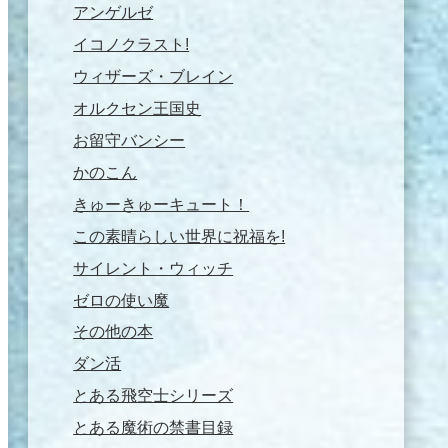
アンゲルゼ
イコノクラスト!
ウィザーズ・ブレイン
オルクセン王国史
お留守バンシー
かのこん
きゅーきゅーキュート！
この素晴らしい世界に祝福を!
サイレント・ウィッチ
ゼロの使い魔
その他の本
ダン活
とある飛空士シリーズ
とある魔術の禁書目録