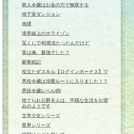
商人令嬢はお金の力で無双する
地下室ダンジョン
地球
境界線上のホライゾン
宝くじで40億当たったんだけど
実は俺、最強でした？
屍竜戦記
役立たずスキル【ログインボーナス】で
悪役令嬢は溺愛ルートに入りました！？
悪役令嬢レベル99
捨てられ公爵夫人は、平穏な生活をお望
みのようです
文学少女シリーズ
星界シリーズ