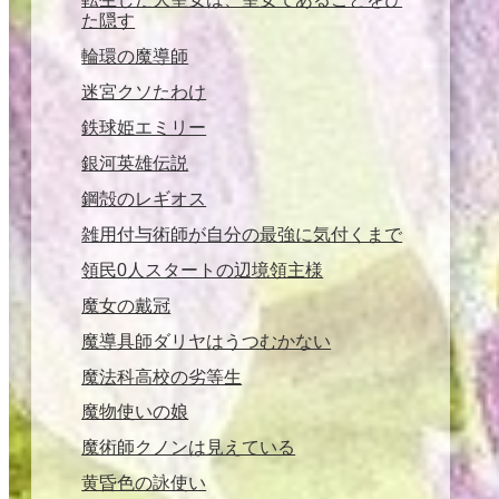
た隠す
輪環の魔導師
迷宮クソたわけ
鉄球姫エミリー
銀河英雄伝説
鋼殻のレギオス
雑用付与術師が自分の最強に気付くまで
領民0人スタートの辺境領主様
魔女の戴冠
魔導具師ダリヤはうつむかない
魔法科高校の劣等生
魔物使いの娘
魔術師クノンは見えている
黄昏色の詠使い