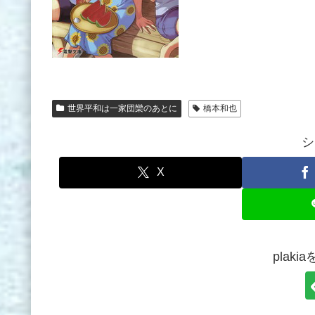
世界平和は一家団欒のあとに
橋本和也
シ
X
plak