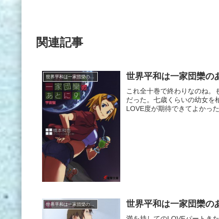
関連記事
世界平和は一家団欒のあ
世界平和は一家団欒のあとに
これ全十巻で終わりなのね。
だった。七歳くらいの幼女を
LOVE度が期待できてよかっ
世界平和は一家団欒のあ
世界平和は一家団欒のあとに
満を持してのLOVEパート