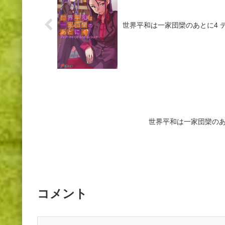
世界平和は一家団欒のあとに4 
世界平和は一家団欒のあ
コメント