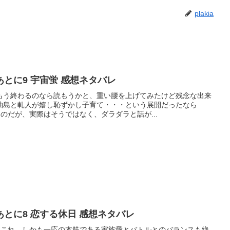
plakia
とに9 宇宙蛍 感想ネタバレ
もう終わるのなら読もうかと、重い腰を上げてみたけど残念な出来
柚島と軋人が嬉し恥ずかし子育て・・・という展開だったなら
たのだが、実際はそうではなく、ダラダラと話が...
とに8 恋する休日 感想ネタバレ
きたこれ。しかも一応の本筋である家族愛とバトルとのバランスも絶