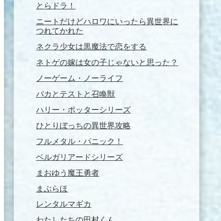
とらドラ！
ニートだけどハロワにいったら異世界に
つれてかれた
ネクラ少女は黒魔法で恋をする
ネトゲの嫁は女の子じゃないと思った？
ノーゲーム・ノーライフ
バカとテストと召喚獣
ハリー・ポッターシリーズ
ひとりぼっちの異世界攻略
フルメタル・パニック！
ベルガリアードシリーズ
まおゆう魔王勇者
まぶらほ
レンタルマギカ
わたしたちの田村くん