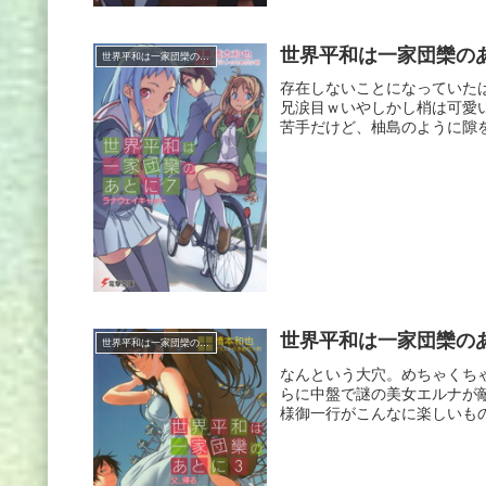
世界平和は一家団欒のあ
世界平和は一家団欒のあとに
存在しないことになっていた
兄涙目ｗいやしかし梢は可愛
苦手だけど、柚島のように隙を
世界平和は一家団欒のあ
世界平和は一家団欒のあとに
なんという大穴。めちゃくちゃ
らに中盤で謎の美女エルナが
様御一行がこんなに楽しいもの