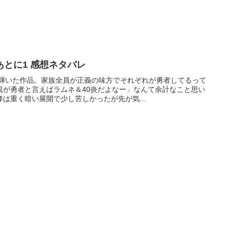
とに1 感想ネタバレ
に輝いた作品。家族全員が正義の味方でそれぞれが勇者してるって
親が勇者と言えばラムネ＆40炎だよなー」なんて余計なこと思い
は重く暗い展開で少し苦しかったが先が気...