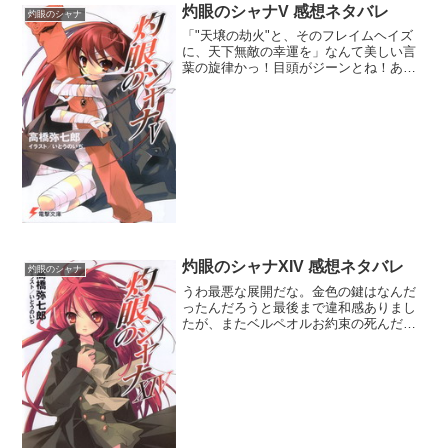
灼眼のシャナV 感想ネタバレ
灼眼のシャナ
「"天壌の劫火"と、そのフレイムヘイズ
に、天下無敵の幸運を」なんて美しい言
葉の旋律かっ！目頭がジーンとね！あ～
シャナ愛されてるねぇ。純で一途なシャ
ナの生い立ちを垣間見られて、シャナへ
の好感度が上がりそうだね。シャナって
身体的には永久の12歳...
灼眼のシャナXIV 感想ネタバレ
灼眼のシャナ
うわ最悪な展開だな。金色の鍵はなんだ
ったんだろうと最後まで違和感ありまし
たが、またベルペオルお約束の死んだら
起動する宝具でした。あの糞婆絶対ブチ
殺し！零時迷子は巨大な紅世の王を顕現
させる為に必要だったのかな？まだ完全
体じゃないっぽいけど、い...