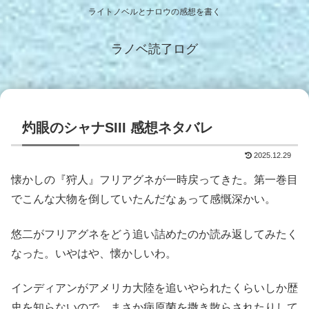
ライトノベルとナロウの感想を書く
ラノベ読了ログ
灼眼のシャナSIII 感想ネタバレ
2025.12.29
懐かしの『狩人』フリアグネが一時戻ってきた。第一巻目
でこんな大物を倒していたんだなぁって感慨深かい。
悠二がフリアグネをどう追い詰めたのか読み返してみたく
なった。いやはや、懐かしいわ。
インディアンがアメリカ大陸を追いやられたくらいしか歴
史を知らないので、まさか病原菌を撒き散らされたりして