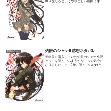
織り交ぜるというややこしい展開に作者
の高い技量を見た。フレイムヘイズはザ
ナドゥ創造を阻止する立場なのかと思い
きや、改編止まりで手打ちにする現実路
線に少し驚かされた。今ま...
灼眼のシャナII 感想ネタバレ
灼眼のシャナ
半年前に購入していた灼眼のシャナ小説
セットを読んでみようかな～って気分に
なりました。さて2巻。読んでみたけどや
っぱ面白くないねぇ。前も言ったけど戦
闘シーンがまだイメージできない。何し
てるんだかわからんけど斬った燃えた飛
んだってことだよね。2...