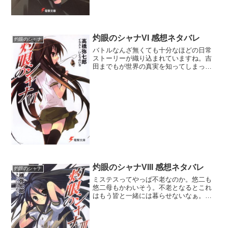
灼眼のシャナVI 感想ネタバレ
灼眼のシャナ
バトルなんざ無くても十分なほどの日常
ストーリーが織り込まれていますね。吉
田までもが世界の真実を知ってしまった
のは、悠二がトーチであるし、いつかは
知ることになるとは思っていましたが、
いやはやなんとも残酷な展開で知ること
になってしまいました。で...
灼眼のシャナVIII 感想ネタバレ
灼眼のシャナ
ミステスってやっぱ不老なのか。悠二も
悠二母もかわいそう。不老となるとこれ
はもう皆と一緒には暮らせないなぁ。仮
装舞踏会って実はたいしたことないんじ
ゃ？トップの腹心っぽい三柱臣がひとり
千変シュドナイは、シャナより弱いマジ