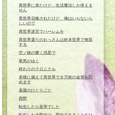
異世界に来たけど、生活魔法しか使えま
せん
異世界召喚されたけど、俺はいらないら
しいので
異世界迷宮でハーレムを
異世界還りのおっさんは終末世界で無双
する
空ノ鐘の響く惑星で
竜馬がゆく
終わりのクロニクル
老後に備えて異世界で８万枚の金貨を貯
めます
薬屋のひとりごと
西野
転生したら皇帝でした
転生した大聖女は、聖女であることをひ