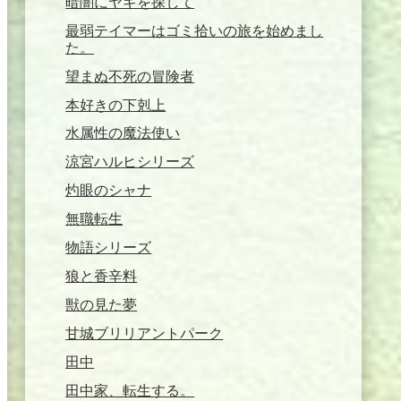
暗闇にヤギを探して
最弱テイマーはゴミ拾いの旅を始めまし
た。
望まぬ不死の冒険者
本好きの下剋上
水属性の魔法使い
涼宮ハルヒシリーズ
灼眼のシャナ
無職転生
物語シリーズ
狼と香辛料
獣の見た夢
甘城ブリリアントパーク
田中
田中家、転生する。