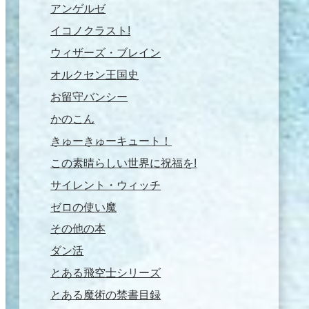
アンゲルゼ
イコノクラスト!
ウィザーズ・ブレイン
オルクセン王国史
お留守バンシー
かのこん
きゅーきゅーキュート！
この素晴らしい世界に祝福を!
サイレント・ウィッチ
ゼロの使い魔
その他の本
ダン活
とある飛空士シリーズ
とある魔術の禁書目録