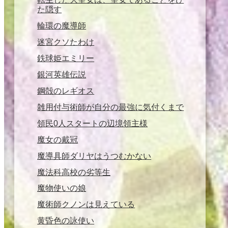
た隠す
輪環の魔導師
迷宮クソたわけ
鉄球姫エミリー
銀河英雄伝説
鋼殻のレギオス
雑用付与術師が自分の最強に気付くまで
領民0人スタートの辺境領主様
魔女の戴冠
魔導具師ダリヤはうつむかない
魔法科高校の劣等生
魔物使いの娘
魔術師クノンは見えている
黄昏色の詠使い