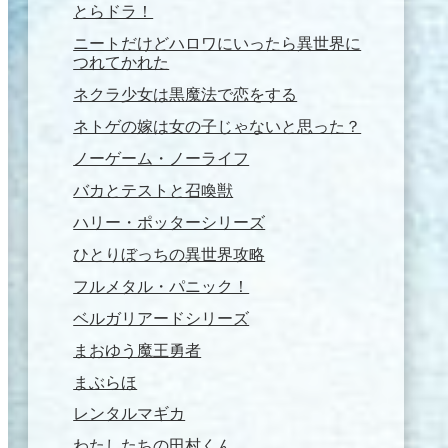
とらドラ！
ニートだけどハロワにいったら異世界に
つれてかれた
ネクラ少女は黒魔法で恋をする
ネトゲの嫁は女の子じゃないと思った？
ノーゲーム・ノーライフ
バカとテストと召喚獣
ハリー・ポッターシリーズ
ひとりぼっちの異世界攻略
フルメタル・パニック！
ベルガリアードシリーズ
まおゆう魔王勇者
まぶらほ
レンタルマギカ
わたしたちの田村くん