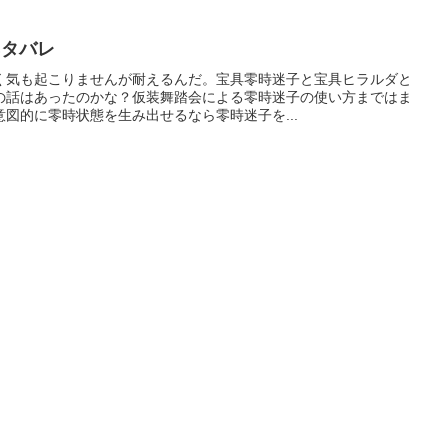
ネタバレ
く気も起こりませんが耐えるんだ。宝具零時迷子と宝具ヒラルダと
の話はあったのかな？仮装舞踏会による零時迷子の使い方まではま
図的に零時状態を生み出せるなら零時迷子を...