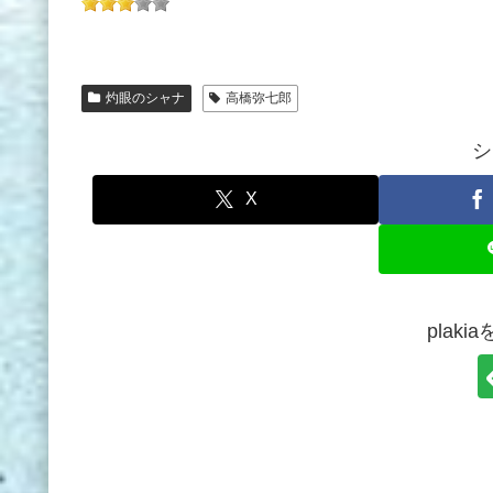
灼眼のシャナ
高橋弥七郎
シ
X
plak