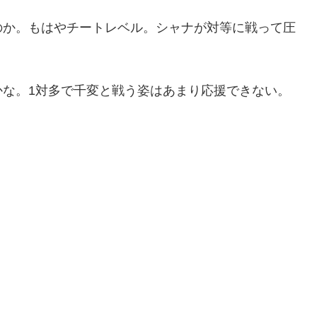
のか。もはやチートレベル。シャナが対等に戦って圧
。
かな。1対多で千変と戦う姿はあまり応援できない。