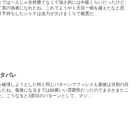
までは一人じゃ全然勝てなくて強さ的には中級くらいだったけど、
て真の強者になれたね。これでようやく天目一個を越えたなと思
手持ちしたシャナは迫力が欠けまくりで最悪だ...
ネタバレ
を破壊しようとした時と同じパターンでフィレスも最後は当初の目
ったね。最後になるまでは結構いい雰囲気だったのでまさかまたこ
。こうなると3度目のパターンとして、マジ...