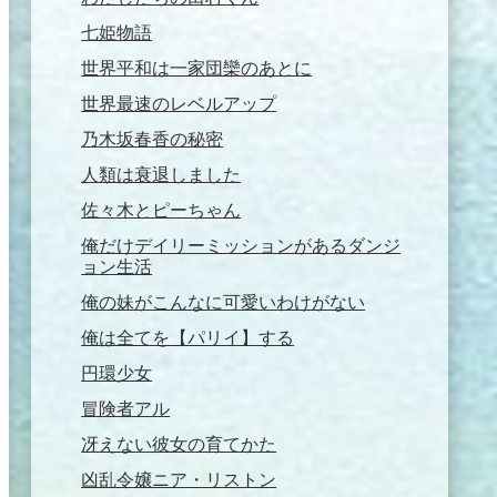
七姫物語
世界平和は一家団欒のあとに
世界最速のレベルアップ
乃木坂春香の秘密
人類は衰退しました
佐々木とピーちゃん
俺だけデイリーミッションがあるダンジ
ョン生活
俺の妹がこんなに可愛いわけがない
俺は全てを【パリイ】する
円環少女
冒険者アル
冴えない彼女の育てかた
凶乱令嬢ニア・リストン