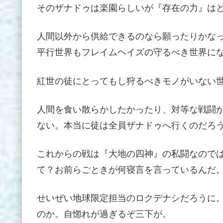
そのザナドゥは楽園らしいが『存在の力』は
人間以外から供給できるのなら願ったりかな
平行世界もフレイムヘイズの守るべき世界に
紅世の徒にとってもし狩るべきモノがいない
人間を食い散らかしたかったり、対等な戦闘
ない。本当に徒は全員ザナドゥへ行くのだろ
これからの戦は『大地の四神』の私闘なので
て？お前らごときが何寝言を言っているんだ
せいぜい地球限定担当のロクデナシだろうに
のか。自惚れが過ぎるぞ三下が。