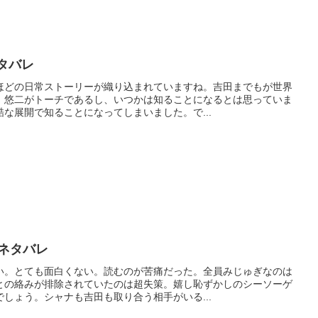
ネタバレ
ほどの日常ストーリーが織り込まれていますね。吉田までもが世界
、悠二がトーチであるし、いつかは知ることになるとは思っていま
な展開で知ることになってしまいました。で...
想ネタバレ
い。とても面白くない。読むのが苦痛だった。全員みじゅぎなのは
との絡みが排除されていたのは超失策。嬉し恥ずかしのシーソーゲ
しょう。シャナも吉田も取り合う相手がいる...