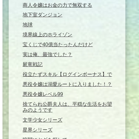
商人令嬢はお金の力で無双する
地下室ダンジョン
地球
境界線上のホライゾン
宝くじで40億当たったんだけど
実は俺、最強でした？
屍竜戦記
役立たずスキル【ログインボーナス】で
悪役令嬢は溺愛ルートに入りました！？
悪役令嬢レベル99
捨てられ公爵夫人は、平穏な生活をお望
みのようです
文学少女シリーズ
星界シリーズ