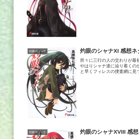
灼眼のシャナXI 感想
灼眼のシャナ
所々に三行の人の交わりが最
やはりシャナ達に辿り着くの
と早くフィレスの捜査網に見つ
灼眼のシャナXVIII 感
灼眼のシャナ