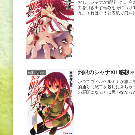
おぉ、シャナが覚醒した。今
力を引き出す極みを身につけ
う。それはそうと表紙で刀を片
灼眼のシャナXII 感想
灼眼のシャナ
かつてヴィルヘルミナが悠二
的通りに悠二を殺しにきちゃ
の展開になるとは思わなかった