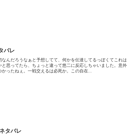
ネタバレ
初なんだろうなぁと予想してて、何かを伝達してるっぽくてこれは
かと思ってたら、ちょっと違って悠二に反応しちゃいました。意外
かったねぇ。一戦交えるは必死か。この自在...
想ネタバレ