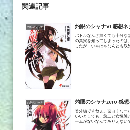
関連記事
灼眼のシャナVI 感想
灼眼のシャナ
バトルなんざ無くても十分な
の真実を知ってしまったのは
したが、いやはやなんとも残酷
灼眼のシャナzero 感
灼眼のシャナ
番外編ですねぇ。面白くなー
いいとしても、悠二と女性陣
ームがないなんてありえないで