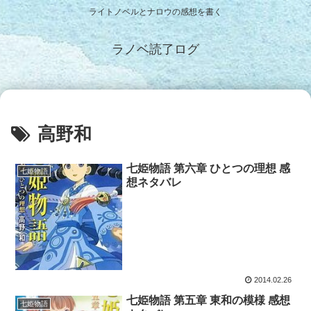
ライトノベルとナロウの感想を書く
ラノベ読了ログ
高野和
七姫物語 第六章 ひとつの理想 感
七姫物語
想ネタバレ
2014.02.26
七姫物語 第五章 東和の模様 感想
七姫物語