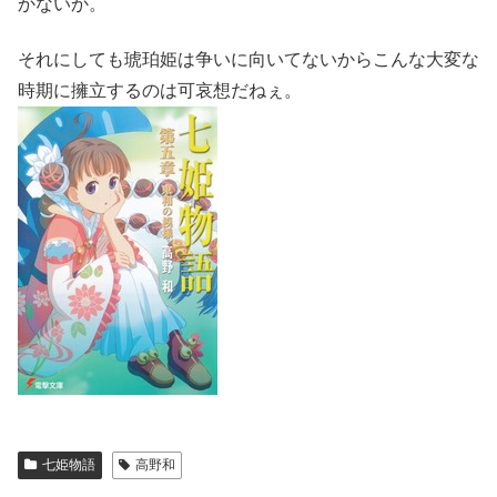
かないか。
それにしても琥珀姫は争いに向いてないからこんな大変な
時期に擁立するのは可哀想だねぇ。
七姫物語
高野和