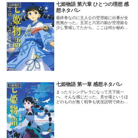
七姫物語 第六章 ひとつの理想 感
七姫物語
想ネタバレ
最終巻なのに主人公の空澄姫に出番が全
然無かった。五宮と六宮の姫が空澄姫を
少し警戒してたから、ここは何か秘めら
れた才覚が覚醒するとか見せ場があって
もよかったんだが。まぁ絵師のエヅや商
家のハルセが最後まで空澄姫を認識出来
ていなかったあたりは微笑...
七姫物語 第一章 感想ネタバレ
七姫物語
まったりシンデレラになって天下統一
へ、そんな感じだった。見せ場というほ
どのものが無く戦争も状況説明で終わる
というライトさ。空澄姫に魅力があるよ
うにも思えないが、始終まったりとした
雰囲気があるしこれはこれでいい・・・
かもしれない。空澄姫の長い...