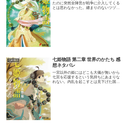
たのに突然全陣営が戦争に介入してくる
とは思わなかった。纏まりのないツヅミ
の方針が逆に功を奏し、敗戦都市のくせ
に一気に返り咲いたのは素晴らしいとい
うか運が良いというか・・・。東和の制
覇が野望だろうに同盟がと...
七姫物語 第二章 世界のかたち 感
七姫物語
想ネタバレ
一宮以外の姫にはどこも大儀が無いから
七宮を応援するという気持ちにあまりな
れない。内乱を起こすとは見下げた国賊
共だ。と思ってしまうので、この作品は
肌に合わないかな・・・。一宮黒曜姫が
わざわざ会いに来てくれるから一宮とは
いい関係を築いて欲しいが...