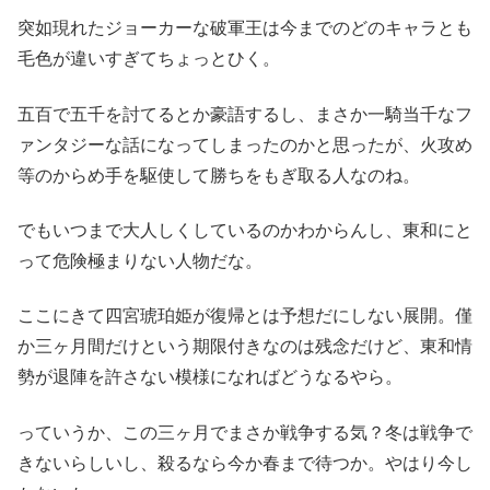
突如現れたジョーカーな破軍王は今までのどのキャラとも
毛色が違いすぎてちょっとひく。
五百で五千を討てるとか豪語するし、まさか一騎当千なフ
ァンタジーな話になってしまったのかと思ったが、火攻め
等のからめ手を駆使して勝ちをもぎ取る人なのね。
でもいつまで大人しくしているのかわからんし、東和にと
って危険極まりない人物だな。
ここにきて四宮琥珀姫が復帰とは予想だにしない展開。僅
か三ヶ月間だけという期限付きなのは残念だけど、東和情
勢が退陣を許さない模様になればどうなるやら。
っていうか、この三ヶ月でまさか戦争する気？冬は戦争で
きないらしいし、殺るなら今か春まで待つか。やはり今し