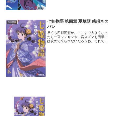
七姫物語 第四章 夏草話 感想ネタ
七姫物語
バレ
早くも四都同盟か。ここまで大きくなっ
たら一宮シンセンや二宮スズマも簡単に
は攻めて来られないだろうね。それでも
戦うのなら同盟内で一番浮いている七宮
だけを名指しして潰すというのもありか
な。他の同盟が本当に助太刀するのか怪
しいしなｗ一宮の花火が打...