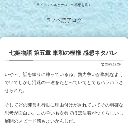
ライトノベルとナロウの感想を書く
ラノベ読了ログ
七姫物語 第五章 東和の模様 感想ネタバレ
2025.12.29
いや～、話を練りに練っているね。勢力争いが単純なよう
でいてしかし混迷の一途をたどっていてとてもハラハラさ
せられた。
そしてどの陣営も行動に理由付けがされていてその明確な
思考が面白い。この争いも次巻でほぼ決着がつくらしいし
展開のスピード感もよいかんじだ。