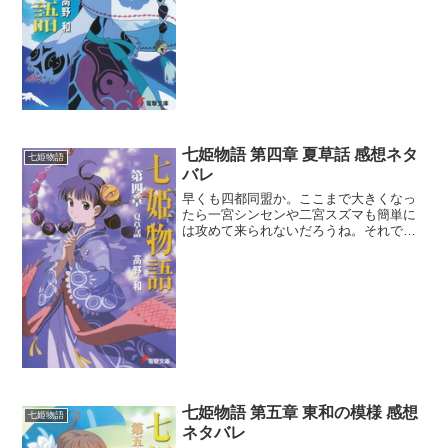
雰囲気があるしこれはこれでいい・・・
かもしれない。空澄姫の長い...
七姫物語 第四章 夏草話 感想ネタ
七姫物語
バレ
早くも四都同盟か。ここまで大きくなっ
たら一宮シンセンや二宮スズマも簡単に
は攻めて来られないだろうね。それでも
戦うのなら同盟内で一番浮いている七宮
だけを名指しして潰すというのもありか
な。他の同盟が本当に助太刀するのか怪
しいしなｗ一宮の花火が打...
七姫物語 第五章 東和の模様 感想
七姫物語
ネタバレ