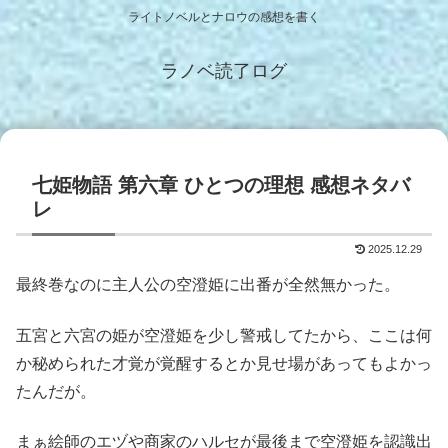
ライトノベルとナロウの感想を書く
ラノベ読了ログ
七姫物語 第六章 ひとつの理想 感想ネタバ
レ
2025.12.29
最終巻なのに主人公の空澄姫に出番が全然無かった。
五宮と六宮の姫が空澄姫を少し警戒してたから、ここは何
か秘められた才覚が覚醒するとか見せ場があってもよかっ
たんだが。
まぁ絵師のエヅや商家のハルセが最後まで空澄姫を認識出