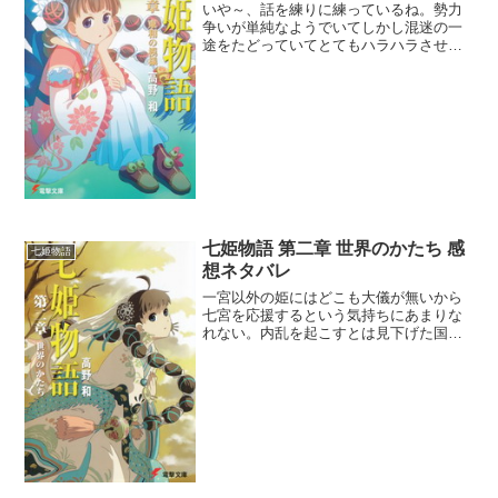
いや～、話を練りに練っているね。勢力
争いが単純なようでいてしかし混迷の一
途をたどっていてとてもハラハラさせら
れた。そしてどの陣営も行動に理由付け
がされていてその明確な思考が面白い。
この争いも次巻でほぼ決着がつくらしい
し展開のスピード感もよい...
七姫物語 第二章 世界のかたち 感
七姫物語
想ネタバレ
一宮以外の姫にはどこも大儀が無いから
七宮を応援するという気持ちにあまりな
れない。内乱を起こすとは見下げた国賊
共だ。と思ってしまうので、この作品は
肌に合わないかな・・・。一宮黒曜姫が
わざわざ会いに来てくれるから一宮とは
いい関係を築いて欲しいが...