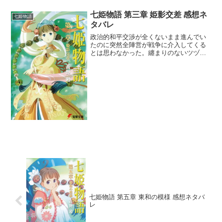
七姫物語 第三章 姫影交差 感想ネ
七姫物語
タバレ
政治的和平交渉が全くないまま進んでい
たのに突然全陣営が戦争に介入してくる
とは思わなかった。纏まりのないツヅミ
の方針が逆に功を奏し、敗戦都市のくせ
に一気に返り咲いたのは素晴らしいとい
うか運が良いというか・・・。東和の制
覇が野望だろうに同盟がと...
七姫物語 第五章 東和の模様 感想ネタバ
レ