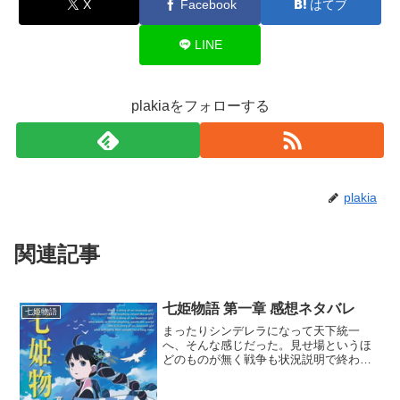
X
Facebook
はてブ
LINE
plakiaをフォローする
plakia
関連記事
七姫物語 第一章 感想ネタバレ
七姫物語
まったりシンデレラになって天下統一
へ、そんな感じだった。見せ場というほ
どのものが無く戦争も状況説明で終わる
というライトさ。空澄姫に魅力があるよ
うにも思えないが、始終まったりとした