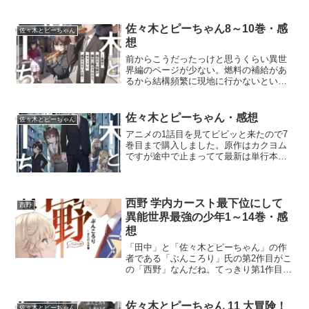
佐々木とピーちゃん8～10巻・感
佐々木とピーちゃん
想
前からこうだったっけと思うくらい異世
界編のページが少ない。燃料の補給があ
るから結構頻繁に現地に行かないといけ
ないけど、もはや補給くらいしか話がな
いね。いや、それでいいんだよ。この作
品の異世界話はつまらないから、切る判
佐々木とピーちゃん・感想
佐々木とピーちゃん
断は正しい。変に異世界に...
アニメの1話目を見てビビッと来たので7
巻目まで購入しました。原作はカクヨム
ですが途中で止まってて最新は単行本だ
けのようです。お薦め度は10段階で7で
す。当初の直感よりは面白くなかった。
大賢者様の転生先が文鳥で、その姿から
は想像できない魔法を...
西野 学内カースト最下位にして
西野
異能世界最強の少年1～14巻・感
想
「田中」と「佐々木とピーちゃん」の作
者である「ぶんころり」氏の第2作目がこ
の「西野」なんだね。てっきり第1作目か
なと思ってたけど違った。お薦め度は6～
7でちょい低めだな。つい先日までは14巻
までで全巻だったけど、SS集が出てそれ
佐々木とピーちゃん 11 大冒険！
佐々木とピーちゃん