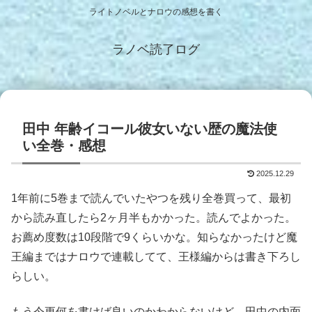
ライトノベルとナロウの感想を書く
ラノベ読了ログ
田中 年齢イコール彼女いない歴の魔法使
い全巻・感想
2025.12.29
1年前に5巻まで読んでいたやつを残り全巻買って、最初
から読み直したら2ヶ月半もかかった。読んでよかった。
お薦め度数は10段階で9くらいかな。知らなかったけど魔
王編まではナロウで連載してて、王様編からは書き下ろし
らしい。
もう今更何を書けば良いのかわからないけど、田中の内面