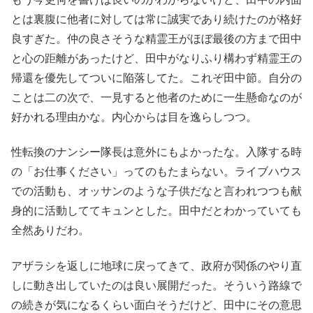
とは裏腹に他者に対しては常に誠実であり続けたのが格好
良すぎた。仲の良さそうな精霊王がほぼ最後の方まで田中
と心の距離があったけど、田中がなりふり構わず精霊王の
帰還を優先してついに陥落してた。これぞ田中節。自分の
ことは二の次で、一見すると他者のために一生懸命なのが
好かれる理由かな。内心からは目を逸らしつつ。
性転換のナンシー隊長は意外にもよかったな。入隊する時
の「お仕事ください」ってのもたまらない。ライブハウス
での活動も、オッサンのような子供だなと言われつつも献
身的に活動しててキュンとした。田中だとわかっていても
全然ありだわ。
アザラシを返しに地球に戻ってきて、政府が関係のやり直
しに動き出していたのは良い展開だった。そういう路線で
の続きが気になるくらい面白そうだけど、田中にその意思