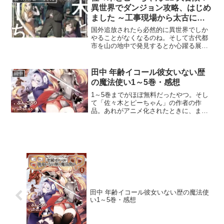
は読んでいな...
異世界でダンジョン攻略、はじめ
ました ～工事現場から太古に滅
亡した文明の遺跡が出土しまして
国外追放されたら必然的に異世界でしか
～・感想
やることがなくなるのね。そして古代都
市を山の地中で発見するとか心躍る展開
だった。しかしトンネルの通行権や都市
の所有権を簡単に他者へ譲ってしまうの
はメチャクチャ過ぎて閉口だったわ。マ
田中 年齢イコール彼女いない歴
田中
ルクの地位を共和国内に持...
の魔法使い1～5巻・感想
1～5巻までがほぼ無料だったやつ。そし
て「佐々木とピーちゃん」の作者の作
品。あれがアニメ化されたときに、まと
めサイトでは散々田中をアニメ化したら
よかったのにと非難されていたのは記憶
に新しい。たしかに面白い。お薦め度数
は10段階で8くらい。た...
田中 年齢イコール彼女いない歴の魔法使
い1～5巻・感想