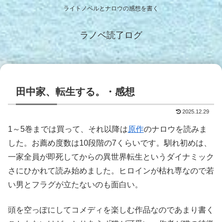
ライトノベルとナロウの感想を書く
ラノベ読了ログ
田中家、転生する。・感想
2025.12.29
1～5巻までは買って、それ以降は
原作
のナロウを読みま
した。お薦め度数は10段階の7くらいです。馴れ初めは、
一家全員が即死してからの異世界転生というダイナミック
さにひかれて読み始めました。ヒロインが枯れ専なので若
い男とフラグが立たないのも面白い。
頭を空っぽにしてコメディを楽しむ作品なのであまり書く