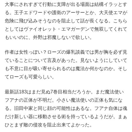
大事にされすぎて行動に支障が出る場面は結構イラッとす
る。王子エドワードや護衛のアーサーとか、大天使エマが
危険に飛び込みそうなのを阻止して話が長くなる。こちら
としてはヴァイオレット・エマガーデンで無双してくれて
もいいのに、外野は邪魔しないで欲しい。
作者は女性っぽい？ローズの爆乳談義では男が胸を必ず見
ていることについて言及があった。見ないようにしていて
も不意に目が吸い寄せられるのは魔法か何かなのか。そし
てローズも可愛らしい。
最新話183はまだ見ぬ7巻目相当だろうか。まだ魔法使い
フアナの正体が不明だ。小さい魔法使いの正体も気にな
る。旧田中家と同じ顔の可能性はあるな。フアナ自体は魂
だけ新しい器に移動させる術を持っているようだが。まぁ
ひとまず敵の侵攻を阻止出来てよかった。