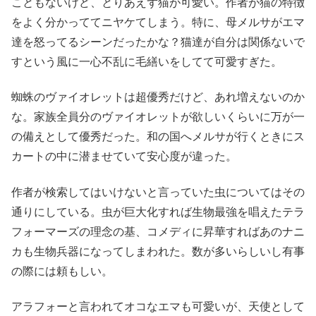
こともないけど、とりあえず猫が可愛い。作者が猫の特徴
をよく分かっててニヤケてしまう。特に、母メルサがエマ
達を怒ってるシーンだったかな？猫達が自分は関係ないで
すという風に一心不乱に毛繕いをしてて可愛すぎた。
蜘蛛のヴァイオレットは超優秀だけど、あれ増えないのか
な。家族全員分のヴァイオレットが欲しいくらいに万が一
の備えとして優秀だった。和の国へメルサが行くときにス
カートの中に潜ませていて安心度が違った。
作者が検索してはいけないと言っていた虫についてはその
通りにしている。虫が巨大化すれば生物最強を唱えたテラ
フォーマーズの理念の基、コメディに昇華すればあのナニ
カも生物兵器になってしまわれた。数が多いらしいし有事
の際には頼もしい。
アラフォーと言われてオコなエマも可愛いが、天使として