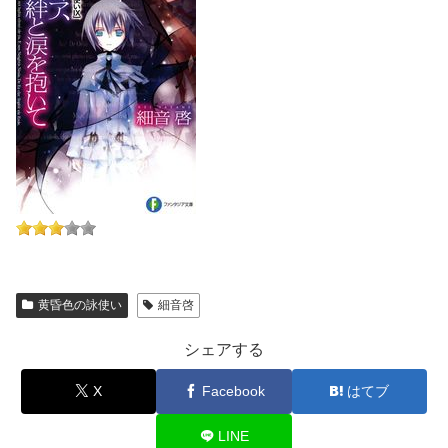
黄昏色の詠使い
細音啓
シェアする
X
Facebook
はてブ
LINE