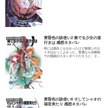
に落ちないのは今現在の戦闘に名詠を使
いまくっているよね。名詠を争いに使う
なと言いつつこれはどうい...
黄昏色の詠使い2 奏でる少女の道
黄昏色の詠使い
行きは 感想ネタバレ
特には面白くもなかったけど槍使いのエ
イダはかっこよかった。普通なら召喚獣
での戦闘がスタンダードだろうに、エイ
ダだけは生身の白兵戦で戦技無双してく
れちゃって全く異色の存在だった。今は
まだ近接戦しか極めていないようだが、
これから白色名詠も身につ...
黄昏色の詠使い6 そしてシャオの
黄昏色の詠使い
福音来たり 感想ネタバレ