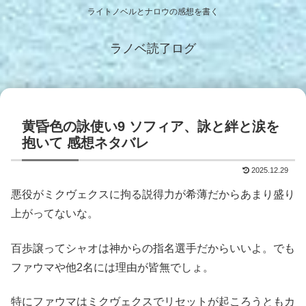
ライトノベルとナロウの感想を書く
ラノベ読了ログ
黄昏色の詠使い9 ソフィア、詠と絆と涙を
抱いて 感想ネタバレ
2025.12.29
悪役がミクヴェクスに拘る説得力が希薄だからあまり盛り
上がってないな。
百歩譲ってシャオは神からの指名選手だからいいよ。でも
ファウマや他2名には理由が皆無でしょ。
特にファウマはミクヴェクスでリセットが起ころうともカ