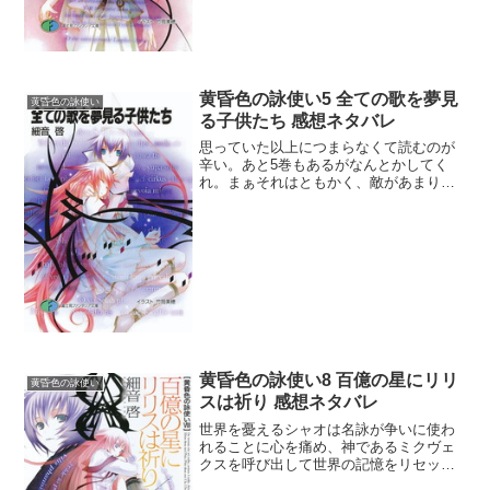
黄昏色の詠使い5 全ての歌を夢見
黄昏色の詠使い
る子供たち 感想ネタバレ
思っていた以上につまらなくて読むのが
辛い。あと5巻もあるがなんとかしてく
れ。まぁそれはともかく、敵があまり敵
っぽくないね。敗者のミシュダルは愛し
ている人に先立たれて世界に絶望したわ
けだが、自らの暴走を誰かに止めて欲し
かったから暴れていたよう...
黄昏色の詠使い8 百億の星にリリ
黄昏色の詠使い
スは祈り 感想ネタバレ
世界を憂えるシャオは名詠が争いに使わ
れることに心を痛め、神であるミクヴェ
クスを呼び出して世界の記憶をリセット
する、これがシャオの目的か。しかし腑