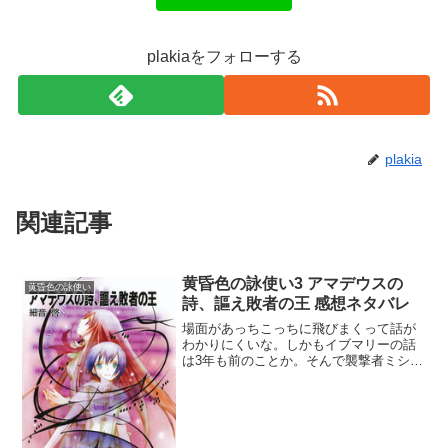
plakiaをフォローする
plakia
関連記事
黄昏色の詠使い3 アマデウスの
黄昏色の詠使い
詩、謳え敗者の王 感想ネタバレ
場面があっちこっちに飛びまくって話が
わかりにくいな。しかもイブマリーの話
は3年も前のことか。そんで襲撃者ミシュ
ダルの最終目的は真精魔王ラスティハイ
ト大復活と。さらに平行して不可視な何
かがクルーエルを狙ってる!?『獲物を前
に舌なめずりは三流の...