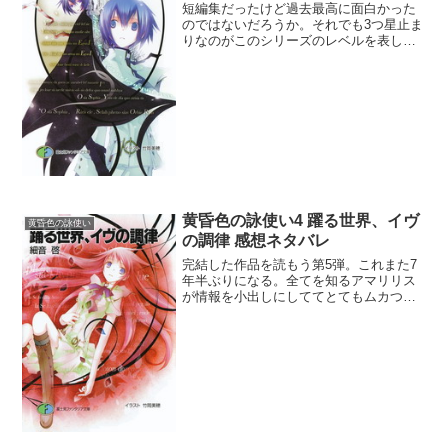
短編集だったけど過去最高に面白かった
のではないだろうか。それでも3つ星止ま
りなのがこのシリーズのレベルを表して
いる。で、ネイトが女装する話はよい
ね。別に男の娘が好きなわけではない
が、ミラー教師が亡きイブマリーを目の
前にして卒倒する展開は非常...
黄昏色の詠使い4 躍る世界、イヴ
黄昏色の詠使い
の調律 感想ネタバレ
完結した作品を読もう第5弾。これまた7
年半ぶりになる。全てを知るアマリリス
が情報を小出しにしててとてもムカつ
く。そして敵側も何でも知っている風で
情報格差に愕然とさせられた。浸透者が
襲いに来ると知っていながらアマリリス
は何か手を打ったのだろう...