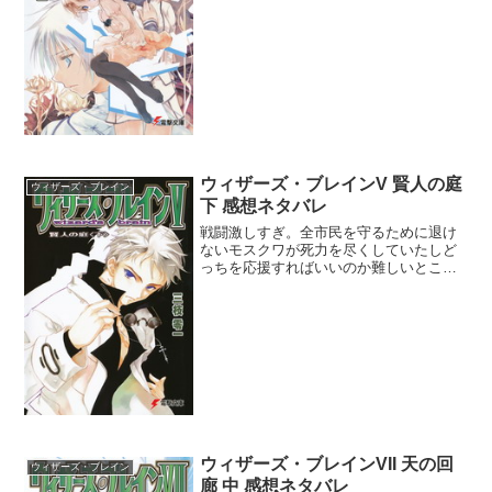
つ無くなってよかったよかった。セラ・
クレア・フィアと三人も集まってお話し
してるのはなんか微笑ましかったなぁ。
錬とディーの戦闘は少し錬...
ウィザーズ・ブレインV 賢人の庭
ウィザーズ・ブレイン
下 感想ネタバレ
戦闘激しすぎ。全市民を守るために退け
ないモスクワが死力を尽くしていたしど
っちを応援すればいいのか難しいところ
だった。客観的に見て悪なサクラ達でも
世界を全て敵に回しても守りたいと狂信
的なこと言い出す始末でなかなか素直に
応援できなかった。しかし...
ウィザーズ・ブレインVII 天の回
ウィザーズ・ブレイン
廊 中 感想ネタバレ