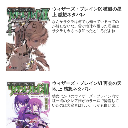
ウィザーズ・ブレインIX 破滅の星
ウィザーズ・ブレイン
上 感想ネタバレ
なんかサクラは何でも知っているっての
が解せないな。雲が地球を覆った理由は
サクラも今さっき知ったところだよね？
それなのに態度がでかいこと。発電装置
の暴走が起きるとシミュレートしたって
のはクアンユーと似てるね。んでそれが
事実だと人間に認めさせて...
ウィザーズ・ブレインVI 再会の天
ウィザーズ・ブレイン
地 上 感想ネタバレ
幼女ばかりのウィザーズ・ブレイン内で
紅一点のクレア嬢がカラー絵で降臨して
いたのは大変喜ばしい。しかも白い太も
もが眩しい超ミニスカ姿には第一種戦闘
配置をせざるを得なかった。ディーとの
わだかまりの件はどこか2人で話し合えた
らいいね。ってかディー...