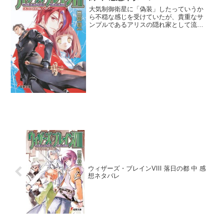
大気制御衛星に「偽装」したっていうか
ら不穏な感じを受けていたが、貴重なサ
ンプルであるアリスの隠れ家として流用
していたっていう意味か。しかし衛星の
件は事故ではなかったという流れになり
そうだし、純真故に精神が危うくなった
時のウィッテンがどうなる...
ウィザーズ・ブレインVIII 落日の都 中 感
想ネタバレ