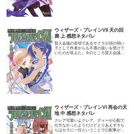
ウィザーズ・ブレインVII 天の回
ウィザーズ・ブレイン
廊 上 感想ネタバレ
賢人会議の首領であるサクラが頭の弱い
子として作者からも不遇の扱いを受けて
いたのが笑えた。今のところ賢人会議っ
て存在意義が無いよね。新エネルギーの
開発や破壊活動の方にばかり注力して、
そもそもの原因に向き合おうとしないの
が終わってる。まぁ影の支...
ウィザーズ・ブレインVI 再会の天
ウィザーズ・ブレイン
地 中 感想ネタバレ
クレア可愛いよクレア。ディーが心配で
仕方なかったようだけどとりあえずそち
らはセラに一任ということで心配事が一