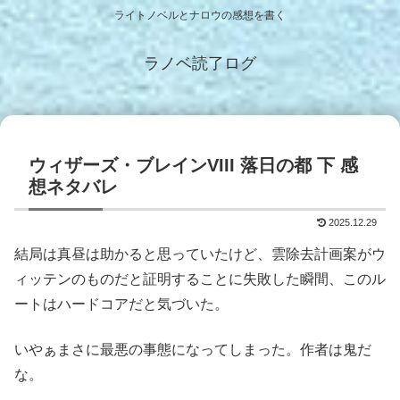
ライトノベルとナロウの感想を書く
ラノベ読了ログ
ウィザーズ・ブレインVIII 落日の都 下 感
想ネタバレ
2025.12.29
結局は真昼は助かると思っていたけど、雲除去計画案がウ
ィッテンのものだと証明することに失敗した瞬間、このル
ートはハードコアだと気づいた。
いやぁまさに最悪の事態になってしまった。作者は鬼だ
な。