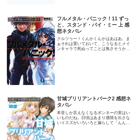
フルメタル・パニック！11 ずっ
フルメタル・パニック！
と、スタンド・バイ・ミー 上 感
想ネタバレ
クルツゥー！くんかくんかはあはあ。ま
ぁそれは置いておいて、こうなるとメイ
ンキャラで死ぬってことは無さそうかな
と期待。時間が巻き戻らないことが果た
してハッピーなエンドなのかはわからな
いが、ウィスパードがもたらしたオーバ
ーテクノロジーもいつかは...
甘城ブリリアントパーク2 感想ネ
甘城ブリリアントパーク
タバレ
本音しか言えなくなるポンネーの実はい
いものだね。日頃はあまり感情を出さな
いイスズがいろいろと漏らして「んんー
ーー！」って言ってるのが可愛らしかっ
た。やはり隙のある女の子はイイ。なん
ちゃってお色気枠の安達映子にはちょっ