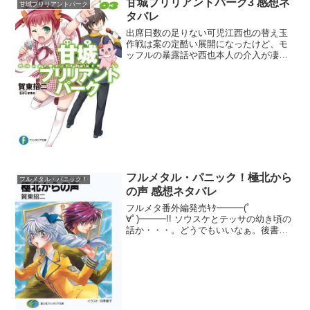
甘城ブリリアントパーク3 感想ネ
甘城ブリリアントパーク
タバレ
出席日数の足りない可児江西也の替え玉
作戦は案の定酷い展開になったけど、モ
ッフルの暴露話や西也本人の介入が凄く
良かった。モッフルが愛している人って
実の姉だったんだね。一体どういう姿を
しているのか知りたいような怖いような
だが、最愛の人が知人に盗...
フルメタル・パニック！極北から
フルメタル・パニック！
の声 感想ネタバレ
フルメタ番外編発売ｷﾀ━━━(ﾟ
∀ﾟ)━━━!! ソウスケとテッサの幼き頃の
話か・・・。どうでもいいなぁ。後書き
で本編の続編が「つどうメイク・マイ・
ディ」ということを肉眼で確認。どうや
ら今は第4回までいってるらしい。いつも
だいたい第5回で構...