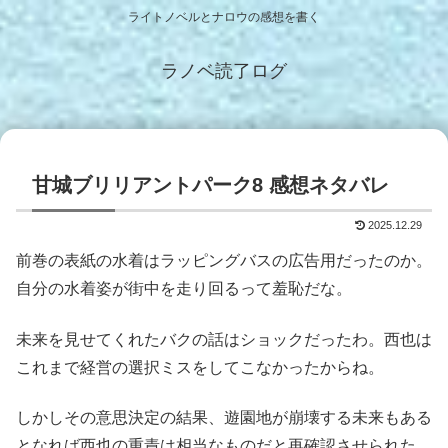
ライトノベルとナロウの感想を書く
ラノベ読了ログ
甘城ブリリアントパーク8 感想ネタバレ
2025.12.29
前巻の表紙の水着はラッピングバスの広告用だったのか。
自分の水着姿が街中を走り回るって羞恥だな。
未来を見せてくれたバクの話はショックだったわ。西也は
これまで経営の選択ミスをしてこなかったからね。
しかしその意思決定の結果、遊園地が崩壊する未来もある
となれば西也の重責は相当なものだと再確認させられた。