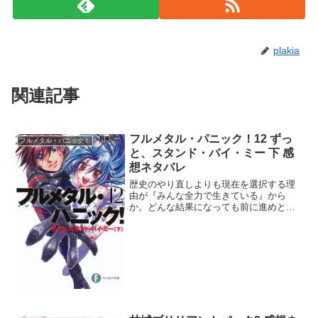
plakia
関連記事
フルメタル・パニック！12 ずっ
フルメタル・パニック！
と、スタンド・バイ・ミー 下 感
想ネタバレ
歴史のやり直しよりも現在を選択する理
由が『みんな全力で生きている』から
か。どんな結果になっても前に進めと
は、なんというガッツのあるタフな女。
それでこそソウスケが愛した千鳥カナメ
だな。しぶとさではソウスケもそうだが
マオやクルーゾーも半端なかっ...