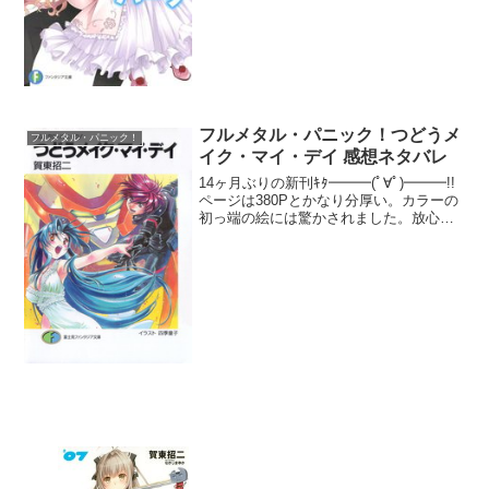
と翻弄されてしまって思わ...
フルメタル・パニック！つどうメ
フルメタル・パニック！
イク・マイ・デイ 感想ネタバレ
14ヶ月ぶりの新刊ｷﾀ━━━(ﾟ∀ﾟ)━━━!!
ページは380Pとかなり分厚い。カラーの
初っ端の絵には驚かされました。放心状
態のちょっと汚されちゃったっぽい巨乳
のテッサたん(((ﾟДﾟ;)))これ見ただけだと
テッサが敵に捕まったのかと最悪...