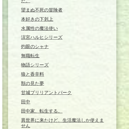
た。
望まぬ不死の冒険者
本好きの下剋上
水属性の魔法使い
涼宮ハルヒシリーズ
灼眼のシャナ
無職転生
物語シリーズ
狼と香辛料
獣の見た夢
甘城ブリリアントパーク
田中
田中家、転生する。
異世界に来たけど、生活魔法しか使えま
せん