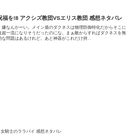
福を!8 アクシズ教団VSエリス教団 感想ネタバレ
、嫌なんかーい。メイン盾のダクネスは物理防御特化だからそこに
は超一流になりそうだったのにな。まぁ敵からすればダクネスを無
な問題はあるけれど。あと神器がこれだけ持...
 女騎士のララバイ 感想ネタバレ