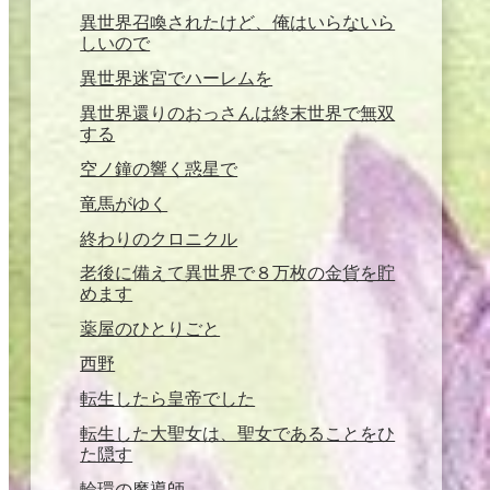
異世界召喚されたけど、俺はいらないら
しいので
異世界迷宮でハーレムを
異世界還りのおっさんは終末世界で無双
する
空ノ鐘の響く惑星で
竜馬がゆく
終わりのクロニクル
老後に備えて異世界で８万枚の金貨を貯
めます
薬屋のひとりごと
西野
転生したら皇帝でした
転生した大聖女は、聖女であることをひ
た隠す
輪環の魔導師