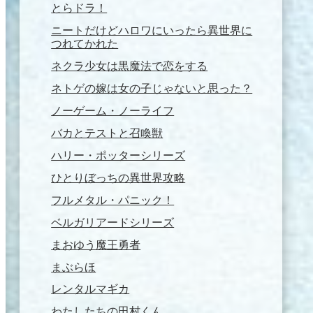
とらドラ！
ニートだけどハロワにいったら異世界に
つれてかれた
ネクラ少女は黒魔法で恋をする
ネトゲの嫁は女の子じゃないと思った？
ノーゲーム・ノーライフ
バカとテストと召喚獣
ハリー・ポッターシリーズ
ひとりぼっちの異世界攻略
フルメタル・パニック！
ベルガリアードシリーズ
まおゆう魔王勇者
まぶらほ
レンタルマギカ
わたしたちの田村くん