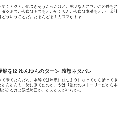
ち早くアクアが気づきそうだったけど、聡明なカズマがこの件をス
。ダクネスが今度はキスをとかめぐみんが今度は本番をとか、余計
どういうことだ。たるんどる！カズマがギャ...
焔を!2 ゆんゆんのターン 感想ネタバレ
れて来てたんだね。本編では屋敷に住むようになってから拾ってき
とゆんゆんも一緒に来てたのか。やはり後付のストーリーだから本
があるけど誤差範囲か。ゆんゆんがいなかっ...