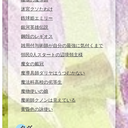
迷宮クソたわけ
鉄球姫エミリー
銀河英雄伝説
鋼殻のレギオス
雑用付与術師が自分の最強に気付くまで
領民0人スタートの辺境領主様
魔女の戴冠
魔導具師ダリヤはうつむかない
魔法科高校の劣等生
魔物使いの娘
魔術師クノンは見えている
黄昏色の詠使い