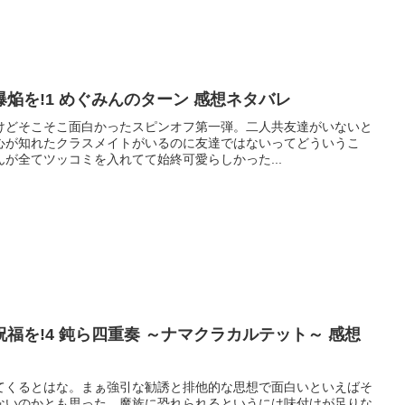
焔を!1 めぐみんのターン 感想ネタバレ
けどそこそこ面白かったスピンオフ第一弾。二人共友達がいないと
心が知れたクラスメイトがいるのに友達ではないってどういうこ
が全てツッコミを入れてて始終可愛らしかった...
福を!4 鈍ら四重奏 ～ナマクラカルテット～ 感想
てくるとはな。まぁ強引な勧誘と排他的な思想で面白いといえばそ
ないのかとも思った。魔族に恐れられるというには味付けが足りな