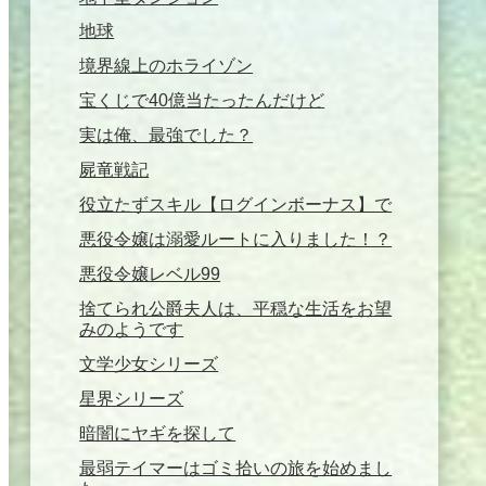
地球
境界線上のホライゾン
宝くじで40億当たったんだけど
実は俺、最強でした？
屍竜戦記
役立たずスキル【ログインボーナス】で
悪役令嬢は溺愛ルートに入りました！？
悪役令嬢レベル99
捨てられ公爵夫人は、平穏な生活をお望
みのようです
文学少女シリーズ
星界シリーズ
暗闇にヤギを探して
最弱テイマーはゴミ拾いの旅を始めまし