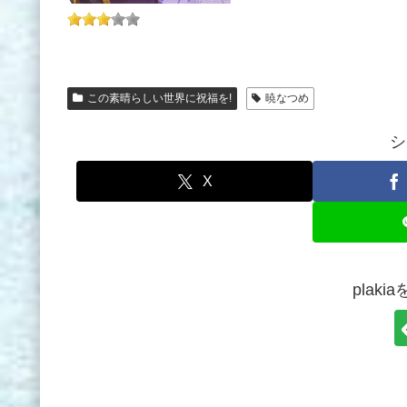
この素晴らしい世界に祝福を!
暁なつめ
シ
X
plak