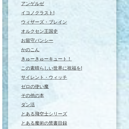
アンゲルゼ
イコノクラスト!
ウィザーズ・ブレイン
オルクセン王国史
お留守バンシー
かのこん
きゅーきゅーキュート！
この素晴らしい世界に祝福を!
サイレント・ウィッチ
ゼロの使い魔
その他の本
ダン活
とある飛空士シリーズ
とある魔術の禁書目録