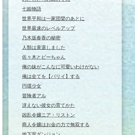
七姫物語
世界平和は一家団欒のあとに
世界最速のレベルアップ
乃木坂春香の秘密
人類は衰退しました
佐々木とピーちゃん
俺の妹がこんなに可愛いわけがない
俺は全てを【パリイ】する
円環少女
冒険者アル
冴えない彼女の育てかた
凶乱令嬢ニア・リストン
商人令嬢はお金の力で無双する
地下室ダンジョン